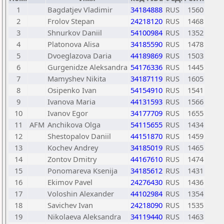
1
Bagdatjev Vladimir
34184888
RUS
1560
2
Frolov Stepan
24218120
RUS
1468
3
Shnurkov Daniil
54100984
RUS
1352
4
Platonova Alisa
34185590
RUS
1478
5
Dvoeglazova Daria
44189869
RUS
1503
6
Gurgenidze Aleksandra
54176336
RUS
1445
7
Mamyshev Nikita
34187119
RUS
1605
8
Osipenko Ivan
54154910
RUS
1541
9
Ivanova Maria
44131593
RUS
1566
10
Ivanov Egor
34177709
RUS
1655
11
AFM
Anchikova Olga
54115655
RUS
1434
12
Shestopalov Daniil
44151870
RUS
1459
13
Kochev Andrey
34185019
RUS
1465
14
Zontov Dmitry
44167610
RUS
1474
15
Ponomareva Ksenija
34185612
RUS
1431
16
Ekimov Pavel
24276430
RUS
1436
17
Voloshin Alexander
44102984
RUS
1354
18
Savichev Ivan
24218090
RUS
1535
19
Nikolaeva Aleksandra
34119440
RUS
1463