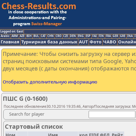
Logged on: Gast
Arabic
ARM
AZE
BIH
BUL
CAT
CHN
CRO
CZE
DEN
ENG
ESP
FAI
FIN
FRA
GER
GRE
INA
I
Главная
Турнирная база данных
AUT
Фото
ЧАВО
Онлайн
Примечание: Чтобы снизить загрузку на сервер и
страниц поисковыми системами типа Google, Yaho
двух месяцев (с даты окончания) отображаются по
Отобразить дополнительную информацию
ПШС G (0-1600)
Последнее обновление30.10.2016 19:35:46, Автор/Последняя загрузка: M
Search for player
Стартовый список
Ном.
Имя
код FIDE
ФЕД.
Рейт.