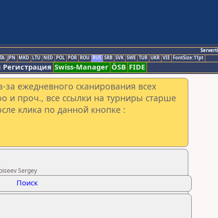
Servert
TA
JPN
MKD
LTU
NED
POL
POR
ROU
RUS
SRB
SVK
SWE
TUR
UKR
VIE
FontSize:11pt
 Регистрация
Swiss-Manager
ÖSB
FIDE
з-за ежедневного сканирования всех
o и проч., все ссылки на турниры старше
сле клика по данной кнопке :
oiseev Sergey
Поиск