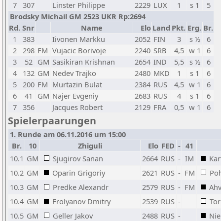
7
307
Linster Philippe
2229
LUX
1
s 1
5
Brodsky Michail GM 2523 UKR Rp:2694
Rd.
Snr
Name
Elo
Land
Pkt.
Erg.
Br.
1
383
Iivonen Markku
2052
FIN
3
s ½
6
2
298
FM
Vujacic Borivoje
2240
SRB
4,5
w 1
6
3
52
GM
Sasikiran Krishnan
2654
IND
5,5
s ½
6
4
132
GM
Nedev Trajko
2480
MKD
1
s 1
6
5
200
FM
Murtazin Bulat
2384
RUS
4,5
w 1
6
6
41
GM
Najer Evgeniy
2683
RUS
4
s 1
6
7
356
Jacques Robert
2129
FRA
0,5
w 1
6
Spielerpaarungen
1. Runde am 06.11.2016 um 15:00
Br.
10
Zhiguli
Elo
FED
-
41
10.1
GM
Sjugirov Sanan
2664
RUS
-
IM
Kar
10.2
GM
Oparin Grigoriy
2621
RUS
-
FM
Poh
10.3
GM
Predke Alexandr
2579
RUS
-
FM
Ahv
10.4
GM
Frolyanov Dmitry
2539
RUS
-
Tor
10.5
GM
Geller Jakov
2488
RUS
-
Nie