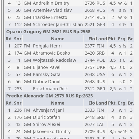
4
13
GM
Andreikin Dmitry
2736
RUS
4,5
w ½
1
5
50
GM
Artemiev Vladislav
2658
RUS
4
s ½
1
6
23
GM
Inarkiev Ernesto
2714
RUS
2
w ½
1
7
112
GM
Schroeder Jan-Christian
2521
GER
4
s ½
1
Oparin Grigoriy GM 2621 RUS Rp:2558
Rd.
Snr
Name
Elo
Land
Pkt.
Erg.
Br.
1
207
FM
Pohjala Henri
2377
FIN
4,5
s ½
2
2
174
GM
Abramovic Bosko
2420
SRB
4
w 1
2
3
11
GM
Wojtaszek Radoslaw
2744
POL
3,5
s 0
2
4
8
GM
Eljanov Pavel
2757
UKR
4,5
s 0
2
5
57
GM
Kamsky Gata
2648
USA
6
w 1
2
6
56
GM
Dubov Daniil
2648
RUS
5
s 0
2
7
253
Frischmann Rick
2312
GER
2,5
w 1
2
Predke Alexandr GM 2579 RUS Rp:2625
Rd.
Snr
Name
Elo
Land
Pkt.
Erg.
Br.
1
236
FM
Ahvenjarvi Jani
2333
FIN
3
w 1
3
2
176
GM
Djuric Stefan
2418
SRB
4
s ½
3
3
43
GM
Shirov Alexei
2677
LAT
5
w 1
3
4
24
GM
Jakovenko Dmitry
2709
RUS
3,5
w ½
3
5
79
GM
Timofeev Artyom
2598
RUS
4
s ½
3