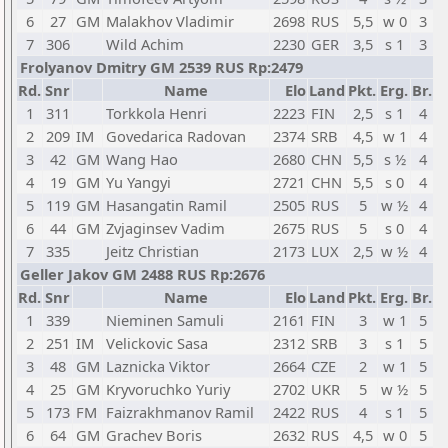
6
27
GM
Malakhov Vladimir
2698
RUS
5,5
w 0
3
7
306
Wild Achim
2230
GER
3,5
s 1
3
Frolyanov Dmitry GM 2539 RUS Rp:2479
Rd.
Snr
Name
Elo
Land
Pkt.
Erg.
Br.
1
311
Torkkola Henri
2223
FIN
2,5
s 1
4
2
209
IM
Govedarica Radovan
2374
SRB
4,5
w 1
4
3
42
GM
Wang Hao
2680
CHN
5,5
s ½
4
4
19
GM
Yu Yangyi
2721
CHN
5,5
s 0
4
5
119
GM
Hasangatin Ramil
2505
RUS
5
w ½
4
6
44
GM
Zvjaginsev Vadim
2675
RUS
5
s 0
4
7
335
Jeitz Christian
2173
LUX
2,5
w ½
4
Geller Jakov GM 2488 RUS Rp:2676
Rd.
Snr
Name
Elo
Land
Pkt.
Erg.
Br.
1
339
Nieminen Samuli
2161
FIN
3
w 1
5
2
251
IM
Velickovic Sasa
2312
SRB
3
s 1
5
3
48
GM
Laznicka Viktor
2664
CZE
2
w 1
5
4
25
GM
Kryvoruchko Yuriy
2702
UKR
5
w ½
5
5
173
FM
Faizrakhmanov Ramil
2422
RUS
4
s 1
5
6
64
GM
Grachev Boris
2632
RUS
4,5
w 0
5