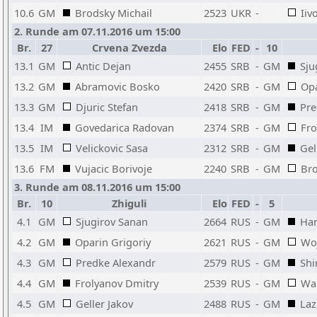
10.6
GM
Brodsky Michail
2523
UKR
-
Iiv
2. Runde am 07.11.2016 um 15:00
Br.
27
Crvena Zvezda
Elo
FED
-
10
13.1
GM
Antic Dejan
2455
SRB
-
GM
Sju
13.2
GM
Abramovic Bosko
2420
SRB
-
GM
Opa
13.3
GM
Djuric Stefan
2418
SRB
-
GM
Pre
13.4
IM
Govedarica Radovan
2374
SRB
-
GM
Fro
13.5
IM
Velickovic Sasa
2312
SRB
-
GM
Gel
13.6
FM
Vujacic Borivoje
2240
SRB
-
GM
Bro
3. Runde am 08.11.2016 um 15:00
Br.
10
Zhiguli
Elo
FED
-
5
4.1
GM
Sjugirov Sanan
2664
RUS
-
GM
Har
4.2
GM
Oparin Grigoriy
2621
RUS
-
GM
Wo
4.3
GM
Predke Alexandr
2579
RUS
-
GM
Shi
4.4
GM
Frolyanov Dmitry
2539
RUS
-
GM
Wa
4.5
GM
Geller Jakov
2488
RUS
-
GM
Laz