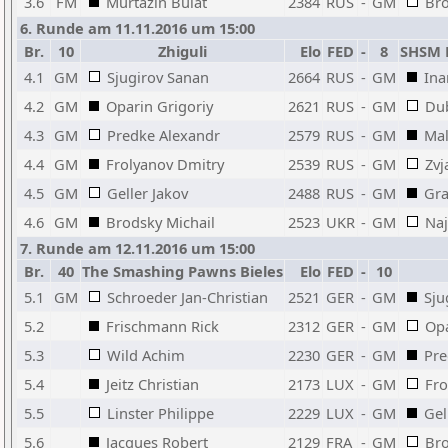
3.6
FM
Murtazin Bulat
2384
RUS
-
GM
Bro
6. Runde am 11.11.2016 um 15:00
Br.
10
Zhiguli
Elo
FED
-
8
SHSM 
4.1
GM
Sjugirov Sanan
2664
RUS
-
GM
Ina
4.2
GM
Oparin Grigoriy
2621
RUS
-
GM
Dub
4.3
GM
Predke Alexandr
2579
RUS
-
GM
Mal
4.4
GM
Frolyanov Dmitry
2539
RUS
-
GM
Zvj
4.5
GM
Geller Jakov
2488
RUS
-
GM
Gra
4.6
GM
Brodsky Michail
2523
UKR
-
GM
Naj
7. Runde am 12.11.2016 um 15:00
Br.
40
The Smashing Pawns Bieles
Elo
FED
-
10
5.1
GM
Schroeder Jan-Christian
2521
GER
-
GM
Sju
5.2
Frischmann Rick
2312
GER
-
GM
Opa
5.3
Wild Achim
2230
GER
-
GM
Pre
5.4
Jeitz Christian
2173
LUX
-
GM
Fro
5.5
Linster Philippe
2229
LUX
-
GM
Gel
5.6
Jacques Robert
2129
FRA
-
GM
Bro