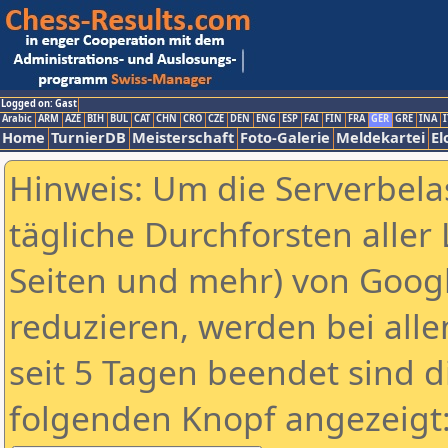
Logged on: Gast
Arabic
ARM
AZE
BIH
BUL
CAT
CHN
CRO
CZE
DEN
ENG
ESP
FAI
FIN
FRA
GER
GRE
INA
I
Home
TurnierDB
Meisterschaft
Foto-Galerie
Meldekartei
El
Hinweis: Um die Serverbela
tägliche Durchforsten aller 
Seiten und mehr) von Goog
reduzieren, werden bei alle
seit 5 Tagen beendet sind d
folgenden Knopf angezeigt