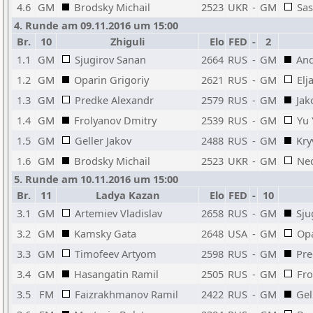
4.6
GM
Brodsky Michail
2523
UKR
-
GM
Sas
4. Runde am 09.11.2016 um 15:00
Br.
10
Zhiguli
Elo
FED
-
2
1.1
GM
Sjugirov Sanan
2664
RUS
-
GM
And
1.2
GM
Oparin Grigoriy
2621
RUS
-
GM
Elj
1.3
GM
Predke Alexandr
2579
RUS
-
GM
Jak
1.4
GM
Frolyanov Dmitry
2539
RUS
-
GM
Yu 
1.5
GM
Geller Jakov
2488
RUS
-
GM
Kry
1.6
GM
Brodsky Michail
2523
UKR
-
GM
Ned
5. Runde am 10.11.2016 um 15:00
Br.
11
Ladya Kazan
Elo
FED
-
10
3.1
GM
Artemiev Vladislav
2658
RUS
-
GM
Sju
3.2
GM
Kamsky Gata
2648
USA
-
GM
Opa
3.3
GM
Timofeev Artyom
2598
RUS
-
GM
Pre
3.4
GM
Hasangatin Ramil
2505
RUS
-
GM
Fro
3.5
FM
Faizrakhmanov Ramil
2422
RUS
-
GM
Gel