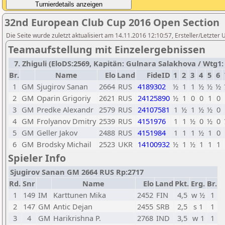
32nd European Club Cup 2016 Open Section
Die Seite wurde zuletzt aktualisiert am 14.11.2016 12:10:57, Ersteller/Letzter
Teamaufstellung mit Einzelergebnissen
7. Zhiguli (EloDS:2569, Kapitän: Gulnara Salakhova / Wtg1: 
Br.
Name
Elo
Land
FideID
1
2
3
4
5
6
1
GM
Sjugirov Sanan
2664
RUS
4189302
½
1
1
½
½
½
2
GM
Oparin Grigoriy
2621
RUS
24125890
½
1
0
0
1
0
3
GM
Predke Alexandr
2579
RUS
24107581
1
½
1
½
½
0
4
GM
Frolyanov Dmitry
2539
RUS
4151976
1
1
½
0
½
0
5
GM
Geller Jakov
2488
RUS
4151984
1
1
1
½
1
0
6
GM
Brodsky Michail
2523
UKR
14100932
½
1
½
1
1
1
Spieler Info
Sjugirov Sanan GM 2664 RUS Rp:2717
Rd.
Snr
Name
Elo
Land
Pkt.
Erg.
Br.
1
149
IM
Karttunen Mika
2452
FIN
4,5
w ½
1
2
147
GM
Antic Dejan
2455
SRB
2,5
s 1
1
3
4
GM
Harikrishna P.
2768
IND
3,5
w 1
1