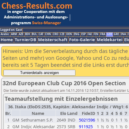
Logged on: Gast
Arabic
ARM
AZE
BIH
BUL
CAT
CHN
CRO
CZE
DEN
ENG
ESP
FAI
FIN
FRA
GER
GRE
INA
I
Home
TurnierDB
Meisterschaft
Foto-Galerie
Meldekartei
El
Hinweis: Um die Serverbelastung durch das tägliche D
Seiten und mehr) von Google, Yahoo und Co zu reduz
bereits seit 5 Tagen beendet sind die Links erst dur
32nd European Club Cup 2016 Open Section
Die Seite wurde zuletzt aktualisiert am 14.11.2016 12:10:57, Ersteller/Letzter
Teamaufstellung mit Einzelergebnissen
36. Itaka (EloDS:2535, Kapitän: Aleksandar Indjic / Wtg1: 6 
Br.
Name
Elo
Land
FideID
1
2
3
4
5
6
7
1
GM
Sethuraman S.P.
2649
IND
5021596
1
½
½
0
1
1
½
2
GM
Indjic Aleksandar
2573
SRB
911925
1
½
0
½
1
½
0