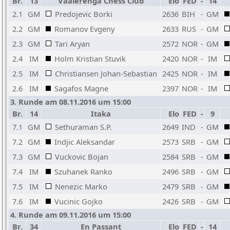
Br.
13
Vaalerenga Chess Club
Elo
FED
-
14
2.1
GM
Predojevic Borki
2636
BIH
-
GM
2.2
GM
Romanov Evgeny
2633
RUS
-
GM
2.3
GM
Tari Aryan
2572
NOR
-
GM
2.4
IM
Holm Kristian Stuvik
2420
NOR
-
IM
2.5
IM
Christiansen Johan-Sebastian
2425
NOR
-
IM
2.6
IM
Sagafos Magne
2397
NOR
-
IM
3. Runde am 08.11.2016 um 15:00
Br.
14
Itaka
Elo
FED
-
9
7.1
GM
Sethuraman S.P.
2649
IND
-
GM
7.2
GM
Indjic Aleksandar
2573
SRB
-
GM
7.3
GM
Vuckovic Bojan
2584
SRB
-
GM
7.4
IM
Szuhanek Ranko
2496
SRB
-
GM
7.5
IM
Nenezic Marko
2479
SRB
-
GM
7.6
IM
Vucinic Gojko
2426
SRB
-
GM
4. Runde am 09.11.2016 um 15:00
Br.
34
En Passant
Elo
FED
-
14