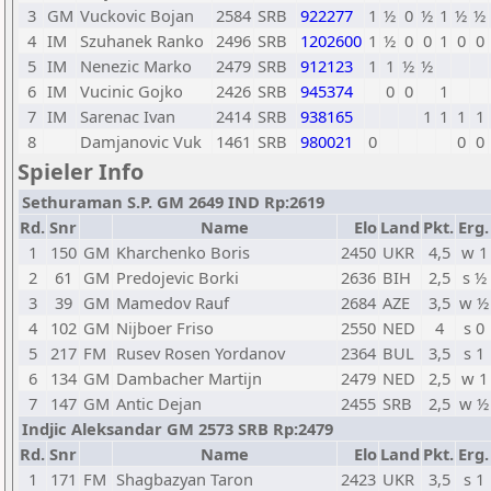
3
GM
Vuckovic Bojan
2584
SRB
922277
1
½
0
½
1
½
½
4
IM
Szuhanek Ranko
2496
SRB
1202600
1
½
0
0
1
0
0
5
IM
Nenezic Marko
2479
SRB
912123
1
1
½
½
6
IM
Vucinic Gojko
2426
SRB
945374
0
0
1
7
IM
Sarenac Ivan
2414
SRB
938165
1
1
1
1
8
Damjanovic Vuk
1461
SRB
980021
0
0
0
Spieler Info
Sethuraman S.P. GM 2649 IND Rp:2619
Rd.
Snr
Name
Elo
Land
Pkt.
Erg.
1
150
GM
Kharchenko Boris
2450
UKR
4,5
w 1
2
61
GM
Predojevic Borki
2636
BIH
2,5
s ½
3
39
GM
Mamedov Rauf
2684
AZE
3,5
w ½
4
102
GM
Nijboer Friso
2550
NED
4
s 0
5
217
FM
Rusev Rosen Yordanov
2364
BUL
3,5
s 1
6
134
GM
Dambacher Martijn
2479
NED
2,5
w 1
7
147
GM
Antic Dejan
2455
SRB
2,5
w ½
Indjic Aleksandar GM 2573 SRB Rp:2479
Rd.
Snr
Name
Elo
Land
Pkt.
Erg.
1
171
FM
Shagbazyan Taron
2423
UKR
3,5
s 1