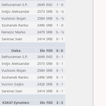
Sethuraman S.P.
2649
IND
1 - 0
Indjic Aleksandar
2573
SRB
½ - ½
Vuckovic Bojan
2584
SRB
½ - ½
Szuhanek Ranko
2496
SRB
1 - 0
Nenezic Marko
2479
SRB
½ - ½
Sarenac Ivan
2414
SRB
0 - 1
Itaka
Elo
FED
0 : 6
Sethuraman S.P.
2649
IND
0 - 1
Indjic Aleksandar
2573
SRB
0 - 1
Vuckovic Bojan
2584
SRB
0 - 1
Szuhanek Ranko
2496
SRB
0 - 1
Vucinic Gojko
2426
SRB
0 - 1
Sarenac Ivan
2414
SRB
0 - 1
KSK47 Eynatten
Elo
FED
3 : 3