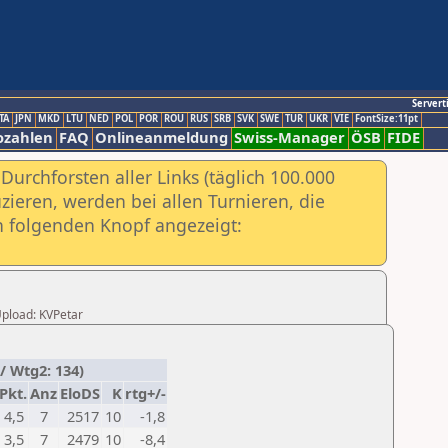
Servert
TA
JPN
MKD
LTU
NED
POL
POR
ROU
RUS
SRB
SVK
SWE
TUR
UKR
VIE
FontSize:11pt
ozahlen
FAQ
Onlineanmeldung
Swiss-Manager
ÖSB
FIDE
urchforsten aller Links (täglich 100.000
ieren, werden bei allen Turnieren, die
ch folgenden Knopf angezeigt:
 Upload: KVPetar
/ Wtg2: 134)
Pkt.
Anz
EloDS
K
rtg+/-
4,5
7
2517
10
-1,8
3,5
7
2479
10
-8,4