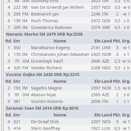
3
68
GM
Sutovsky Emil
2625
ISR
3,5
s 0
4
222
IM
Van De Griendt Jan Willem
2357
NED
3,5
w 0
5
293
FM
Bednarich Jan
2246
ITA
2
w 1
6
139
IM
Koch Thomas
2472
GER
3,5
s 0
7
209
IM
Govedarica Radovan
2374
SRB
4,5
s 0
Nenezic Marko IM 2479 SRB Rp:2538
Rd.
Snr
Name
Elo
Land
Pkt.
Erg.
1
350
Maratkanov Evgeny
2141
UKR
3
w 1
2
170
IM
Christiansen Johan-Sebastian
2425
NOR
3
s 1
3
75
GM
Durarbayli Vasif
2606
AZE
2,5
w ½
4
320
FM
Vedder Richard
2208
NED
3,5
s ½
Vucinic Gojko IM 2426 SRB Rp:2215
Rd.
Snr
Name
Elo
Land
Pkt.
Erg.
2
193
IM
Sagafos Magne
2397
NOR
1,5
w 0
3
95
GM
Abasov Nijat
2565
AZE
2
s 0
5
381
Visintin Roberto
2058
ITA
1
s 1
Sarenac Ivan IM 2414 SRB Rp:3016
Rd.
Snr
Name
Elo
Land
Pkt.
Erg.
4
321
De Graaf Dick
2207
NED
3
w 1
5
414
Stern Geoffrey
1921
LUX
0,5
w 1