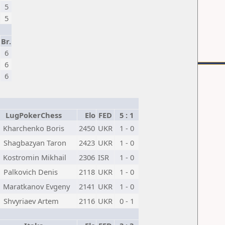
5
5
Br.
6
6
6
LugPokerChess
Elo
FED
5 : 1
Kharchenko Boris
2450
UKR
1 - 0
Shagbazyan Taron
2423
UKR
1 - 0
Kostromin Mikhail
2306
ISR
1 - 0
Palkovich Denis
2118
UKR
1 - 0
Maratkanov Evgeny
2141
UKR
1 - 0
Shvyriaev Artem
2116
UKR
0 - 1