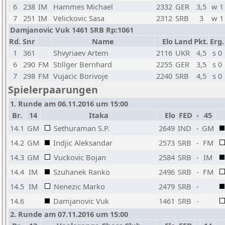
6
238
IM
Hammes Michael
2332
GER
3,5
w 1
7
251
IM
Velickovic Sasa
2312
SRB
3
w 1
Damjanovic Vuk 1461 SRB Rp:1061
Rd.
Snr
Name
Elo
Land
Pkt.
Erg.
1
361
Shvyriaev Artem
2116
UKR
4,5
s 0
6
290
FM
Stillger Bernhard
2255
GER
3,5
s 0
7
298
FM
Vujacic Borivoje
2240
SRB
4,5
s 0
Spielerpaarungen
1. Runde am 06.11.2016 um 15:00
Br.
14
Itaka
Elo
FED
-
45
14.1
GM
Sethuraman S.P.
2649
IND
-
GM
14.2
GM
Indjic Aleksandar
2573
SRB
-
FM
14.3
GM
Vuckovic Bojan
2584
SRB
-
IM
14.4
IM
Szuhanek Ranko
2496
SRB
-
FM
14.5
IM
Nenezic Marko
2479
SRB
-
14.6
Damjanovic Vuk
1461
SRB
-
2. Runde am 07.11.2016 um 15:00