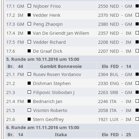
17.1
GM
Nijboer Friso
2550
NED
-
GM
17.2
IM
Vedder Henk
2370
NED
-
GM
17.3
GM
Peng Zhaoqin
2380
NED
-
GM
17.4
IM
Van De Griendt Jan Willem
2357
NED
-
IM
17.5
FM
Vedder Richard
2208
NED
-
IM
17.6
De Graaf Dick
2207
NED
-
IM
5. Runde am 10.11.2016 um 15:00
Br.
44
Gambit Bonnevoie
Elo
FED
-
14
21.1
FM
Rusev Rosen Yordanov
2364
BUL
-
GM
21.2
Dishman Stephen
2330
ENG
-
GM
21.3
Filipovic Slobodan J
2263
SRB
-
GM
21.4
FM
Bednarich Jan
2246
ITA
-
IM
21.5
Visintin Roberto
2058
ITA
-
IM
21.6
Stern Geoffrey
1921
LUX
-
IM
6. Runde am 11.11.2016 um 15:00
Br.
14
Itaka
Elo
FED
-
25