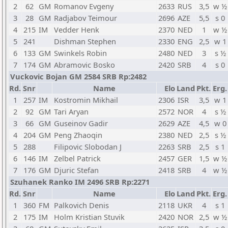
2
62
GM
Romanov Evgeny
2633
RUS
3,5
w ½
3
28
GM
Radjabov Teimour
2696
AZE
5,5
s 0
4
215
IM
Vedder Henk
2370
NED
1
w ½
5
241
Dishman Stephen
2330
ENG
2,5
w 1
6
133
GM
Swinkels Robin
2480
NED
3
s ½
7
174
GM
Abramovic Bosko
2420
SRB
4
s 0
Vuckovic Bojan GM 2584 SRB Rp:2482
Rd.
Snr
Name
Elo
Land
Pkt.
Erg.
1
257
IM
Kostromin Mikhail
2306
ISR
3,5
w 1
2
92
GM
Tari Aryan
2572
NOR
4
s ½
3
66
GM
Guseinov Gadir
2629
AZE
4,5
w 0
4
204
GM
Peng Zhaoqin
2380
NED
2,5
s ½
5
288
Filipovic Slobodan J
2263
SRB
2,5
s 1
6
146
IM
Zelbel Patrick
2457
GER
1,5
w ½
7
176
GM
Djuric Stefan
2418
SRB
4
w ½
Szuhanek Ranko IM 2496 SRB Rp:2271
Rd.
Snr
Name
Elo
Land
Pkt.
Erg.
1
360
FM
Palkovich Denis
2118
UKR
4
s 1
2
175
IM
Holm Kristian Stuvik
2420
NOR
2,5
w ½