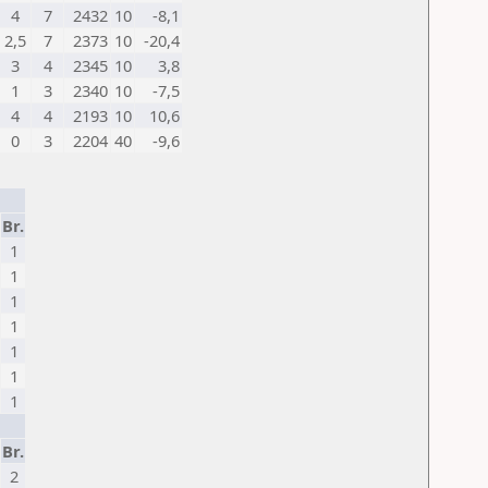
4
7
2432
10
-8,1
2,5
7
2373
10
-20,4
3
4
2345
10
3,8
1
3
2340
10
-7,5
4
4
2193
10
10,6
0
3
2204
40
-9,6
Br.
1
1
1
1
1
1
1
Br.
2