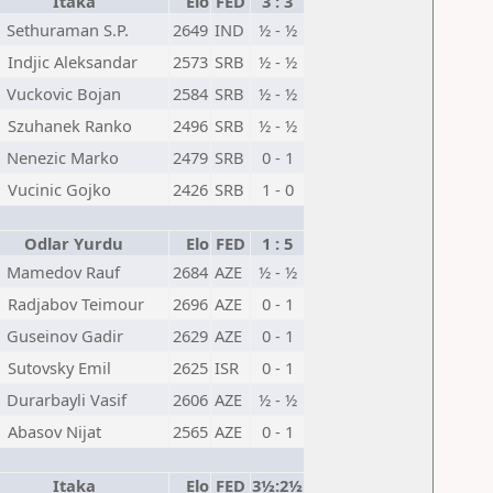
Itaka
Elo
FED
3 : 3
Sethuraman S.P.
2649
IND
½ - ½
Indjic Aleksandar
2573
SRB
½ - ½
Vuckovic Bojan
2584
SRB
½ - ½
Szuhanek Ranko
2496
SRB
½ - ½
Nenezic Marko
2479
SRB
0 - 1
Vucinic Gojko
2426
SRB
1 - 0
Odlar Yurdu
Elo
FED
1 : 5
Mamedov Rauf
2684
AZE
½ - ½
Radjabov Teimour
2696
AZE
0 - 1
Guseinov Gadir
2629
AZE
0 - 1
Sutovsky Emil
2625
ISR
0 - 1
Durarbayli Vasif
2606
AZE
½ - ½
Abasov Nijat
2565
AZE
0 - 1
Itaka
Elo
FED
3½:2½