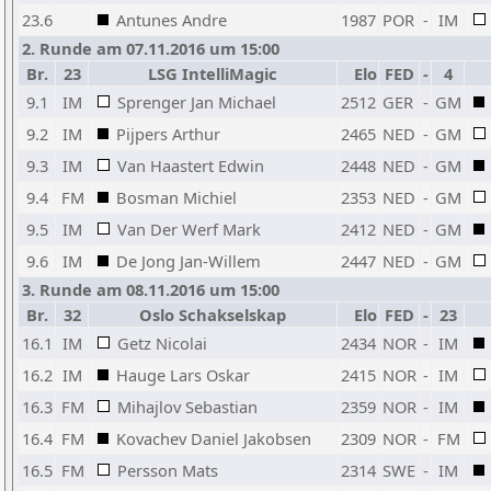
23.6
Antunes Andre
1987
POR
-
IM
2. Runde am 07.11.2016 um 15:00
Br.
23
LSG IntelliMagic
Elo
FED
-
4
9.1
IM
Sprenger Jan Michael
2512
GER
-
GM
9.2
IM
Pijpers Arthur
2465
NED
-
GM
9.3
IM
Van Haastert Edwin
2448
NED
-
GM
9.4
FM
Bosman Michiel
2353
NED
-
GM
9.5
IM
Van Der Werf Mark
2412
NED
-
GM
9.6
IM
De Jong Jan-Willem
2447
NED
-
GM
3. Runde am 08.11.2016 um 15:00
Br.
32
Oslo Schakselskap
Elo
FED
-
23
16.1
IM
Getz Nicolai
2434
NOR
-
IM
16.2
IM
Hauge Lars Oskar
2415
NOR
-
IM
16.3
FM
Mihajlov Sebastian
2359
NOR
-
IM
16.4
FM
Kovachev Daniel Jakobsen
2309
NOR
-
FM
16.5
FM
Persson Mats
2314
SWE
-
IM