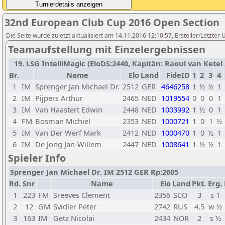
32nd European Club Cup 2016 Open Section
Die Seite wurde zuletzt aktualisiert am 14.11.2016 12:10:57, Ersteller/Letzter
Teamaufstellung mit Einzelergebnissen
19. LSG IntelliMagic (EloDS:2440, Kapitän: Raoul van Ketel /
Br.
Name
Elo
Land
FideID
1
2
3
4
1
IM
Sprenger Jan Michael Dr.
2512
GER
4646258
1
½
½
1
2
IM
Pijpers Arthur
2465
NED
1019554
0
0
0
1
3
IM
Van Haastert Edwin
2448
NED
1003992
1
½
0
1
4
FM
Bosman Michiel
2353
NED
1000721
1
0
1
½
5
IM
Van Der Werf Mark
2412
NED
1000470
1
0
½
1
6
IM
De Jong Jan-Willem
2447
NED
1008641
1
½
½
1
Spieler Info
Sprenger Jan Michael Dr. IM 2512 GER Rp:2605
Rd.
Snr
Name
Elo
Land
Pkt.
Erg.
1
223
FM
Sreeves Clement
2356
SCO
3
s 1
2
12
GM
Svidler Peter
2742
RUS
4,5
w ½
3
163
IM
Getz Nicolai
2434
NOR
2
s ½