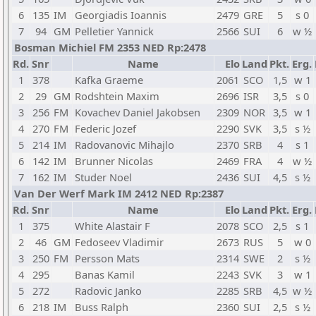
6
135
IM
Georgiadis Ioannis
2479
GRE
5
s 0
7
94
GM
Pelletier Yannick
2566
SUI
6
w ½
Bosman Michiel FM 2353 NED Rp:2478
Rd.
Snr
Name
Elo
Land
Pkt.
Erg.
1
378
Kafka Graeme
2061
SCO
1,5
w 1
2
29
GM
Rodshtein Maxim
2696
ISR
3,5
s 0
3
256
FM
Kovachev Daniel Jakobsen
2309
NOR
3,5
w 1
4
270
FM
Federic Jozef
2290
SVK
3,5
s ½
5
214
IM
Radovanovic Mihajlo
2370
SRB
4
s 1
6
142
IM
Brunner Nicolas
2469
FRA
4
w ½
7
162
IM
Studer Noel
2436
SUI
4,5
s ½
Van Der Werf Mark IM 2412 NED Rp:2387
Rd.
Snr
Name
Elo
Land
Pkt.
Erg.
1
375
White Alastair F
2078
SCO
2,5
s 1
2
46
GM
Fedoseev Vladimir
2673
RUS
5
w 0
3
250
FM
Persson Mats
2314
SWE
2
s ½
4
295
Banas Kamil
2243
SVK
3
w 1
5
272
Radovic Janko
2285
SRB
4,5
w ½
6
218
IM
Buss Ralph
2360
SUI
2,5
s ½