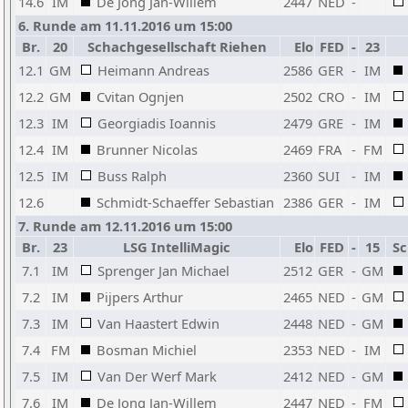
14.6
IM
De Jong Jan-Willem
2447
NED
-
6. Runde am 11.11.2016 um 15:00
Br.
20
Schachgesellschaft Riehen
Elo
FED
-
23
12.1
GM
Heimann Andreas
2586
GER
-
IM
12.2
GM
Cvitan Ognjen
2502
CRO
-
IM
12.3
IM
Georgiadis Ioannis
2479
GRE
-
IM
12.4
IM
Brunner Nicolas
2469
FRA
-
FM
12.5
IM
Buss Ralph
2360
SUI
-
IM
12.6
Schmidt-Schaeffer Sebastian
2386
GER
-
IM
7. Runde am 12.11.2016 um 15:00
Br.
23
LSG IntelliMagic
Elo
FED
-
15
Sc
7.1
IM
Sprenger Jan Michael
2512
GER
-
GM
7.2
IM
Pijpers Arthur
2465
NED
-
GM
7.3
IM
Van Haastert Edwin
2448
NED
-
GM
7.4
FM
Bosman Michiel
2353
NED
-
IM
7.5
IM
Van Der Werf Mark
2412
NED
-
GM
7.6
IM
De Jong Jan-Willem
2447
NED
-
FM