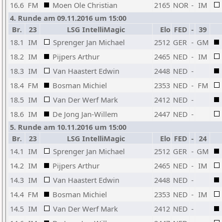
16.6
FM
Moen Ole Christian
2165
NOR
-
IM
4. Runde am 09.11.2016 um 15:00
Br.
23
LSG IntelliMagic
Elo
FED
-
39
18.1
IM
Sprenger Jan Michael
2512
GER
-
GM
18.2
IM
Pijpers Arthur
2465
NED
-
IM
18.3
IM
Van Haastert Edwin
2448
NED
-
18.4
FM
Bosman Michiel
2353
NED
-
FM
18.5
IM
Van Der Werf Mark
2412
NED
-
18.6
IM
De Jong Jan-Willem
2447
NED
-
5. Runde am 10.11.2016 um 15:00
Br.
23
LSG IntelliMagic
Elo
FED
-
24
14.1
IM
Sprenger Jan Michael
2512
GER
-
GM
14.2
IM
Pijpers Arthur
2465
NED
-
IM
14.3
IM
Van Haastert Edwin
2448
NED
-
14.4
FM
Bosman Michiel
2353
NED
-
IM
14.5
IM
Van Der Werf Mark
2412
NED
-