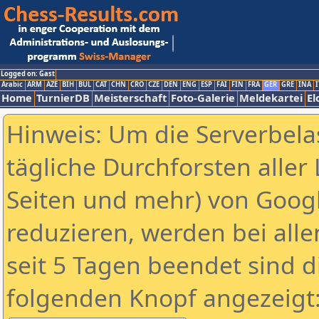
Logged on: Gast
Arabic
ARM
AZE
BIH
BUL
CAT
CHN
CRO
CZE
DEN
ENG
ESP
FAI
FIN
FRA
GER
GRE
INA
I
Home
TurnierDB
Meisterschaft
Foto-Galerie
Meldekartei
El
Hinweis: Um die Serverbela
tägliche Durchforsten aller 
Seiten und mehr) von Goog
reduzieren, werden bei alle
seit 5 Tagen beendet sind d
folgenden Knopf angezeigt