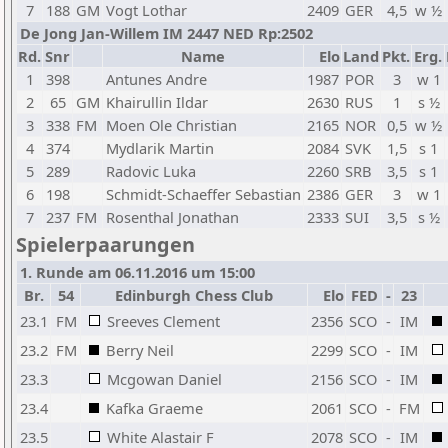
7
188
GM
Vogt Lothar
2409
GER
4,5
w ½
De Jong Jan-Willem IM 2447 NED Rp:2502
Rd.
Snr
Name
Elo
Land
Pkt.
Erg.
1
398
Antunes Andre
1987
POR
3
w 1
2
65
GM
Khairullin Ildar
2630
RUS
1
s ½
3
338
FM
Moen Ole Christian
2165
NOR
0,5
w ½
4
374
Mydlarik Martin
2084
SVK
1,5
s 1
5
289
Radovic Luka
2260
SRB
3,5
s 1
6
198
Schmidt-Schaeffer Sebastian
2386
GER
3
w 1
7
237
FM
Rosenthal Jonathan
2333
SUI
3,5
s ½
Spielerpaarungen
1. Runde am 06.11.2016 um 15:00
Br.
54
Edinburgh Chess Club
Elo
FED
-
23
23.1
FM
Sreeves Clement
2356
SCO
-
IM
23.2
FM
Berry Neil
2299
SCO
-
IM
23.3
Mcgowan Daniel
2156
SCO
-
IM
23.4
Kafka Graeme
2061
SCO
-
FM
23.5
White Alastair F
2078
SCO
-
IM