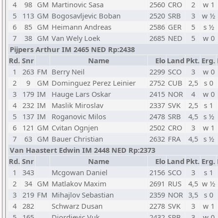
4
98
GM
Martinovic Sasa
2560
CRO
2
w 1
5
113
GM
Bogosavljevic Boban
2520
SRB
3
w ½
6
85
GM
Heimann Andreas
2586
GER
5
s ½
7
38
GM
Van Wely Loek
2685
NED
5
w 0
Pijpers Arthur IM 2465 NED Rp:2438
Rd.
Snr
Name
Elo
Land
Pkt.
Erg.
1
263
FM
Berry Neil
2299
SCO
3
w 0
2
9
GM
Dominguez Perez Leinier
2752
CUB
2,5
s 0
3
179
IM
Hauge Lars Oskar
2415
NOR
4
w 0
4
232
IM
Maslik Miroslav
2337
SVK
2,5
s 1
5
137
IM
Roganovic Milos
2478
SRB
4,5
s ½
6
121
GM
Cvitan Ognjen
2502
CRO
3
w 1
7
63
GM
Bauer Christian
2632
FRA
4,5
s ½
Van Haastert Edwin IM 2448 NED Rp:2373
Rd.
Snr
Name
Elo
Land
Pkt.
Erg.
1
343
Mcgowan Daniel
2156
SCO
3
s 1
2
34
GM
Matlakov Maxim
2691
RUS
4,5
w ½
3
219
FM
Mihajlov Sebastian
2359
NOR
3,5
s 0
4
282
Schwarz Dusan
2278
SVK
3
w 1
5
165
Djordjevic Vuk
2432
SRB
3
w 0