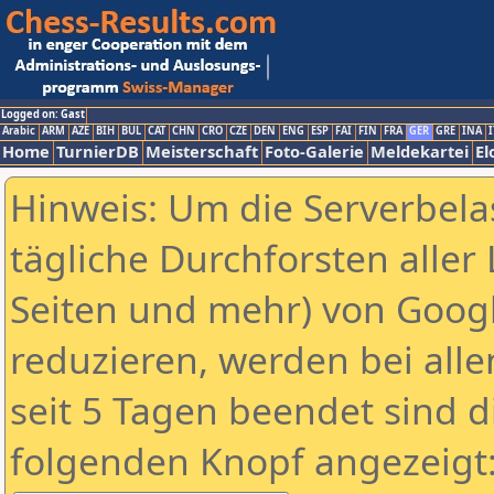
Logged on: Gast
Arabic
ARM
AZE
BIH
BUL
CAT
CHN
CRO
CZE
DEN
ENG
ESP
FAI
FIN
FRA
GER
GRE
INA
I
Home
TurnierDB
Meisterschaft
Foto-Galerie
Meldekartei
El
Hinweis: Um die Serverbela
tägliche Durchforsten aller 
Seiten und mehr) von Goog
reduzieren, werden bei alle
seit 5 Tagen beendet sind d
folgenden Knopf angezeigt