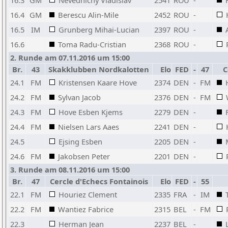
16.3
GM
Nevednichy Vladislav
2541
ROU
-
16.4
GM
Berescu Alin-Mile
2452
ROU
-
16.5
IM
Grunberg Mihai-Lucian
2397
ROU
-
16.6
Toma Radu-Cristian
2368
ROU
-
2. Runde am 07.11.2016 um 15:00
Br.
43
Skakklubben Nordkalotten
Elo
FED
-
47
C
24.1
FM
Kristensen Kaare Hove
2374
DEN
-
FM
24.2
FM
Sylvan Jacob
2376
DEN
-
FM
24.3
FM
Hove Esben Kjems
2279
DEN
-
24.4
FM
Nielsen Lars Aaes
2241
DEN
-
24.5
Ejsing Esben
2205
DEN
-
24.6
FM
Jakobsen Peter
2201
DEN
-
3. Runde am 08.11.2016 um 15:00
Br.
47
Cercle d'Echecs Fontainois
Elo
FED
-
55
22.1
FM
Houriez Clement
2335
FRA
-
IM
22.2
FM
Wantiez Fabrice
2315
BEL
-
FM
22.3
Herman Jean
2237
BEL
-