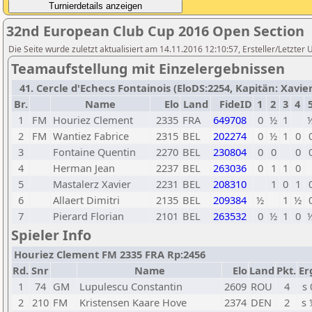
32nd European Club Cup 2016 Open Section
Die Seite wurde zuletzt aktualisiert am 14.11.2016 12:10:57, Ersteller/Letzter
Teamaufstellung mit Einzelergebnissen
41. Cercle d'Echecs Fontainois (EloDS:2254, Kapitän: Xavier
Br.
Name
Elo
Land
FideID
1
2
3
4
1
FM
Houriez Clement
2335
FRA
649708
0
½
1
2
FM
Wantiez Fabrice
2315
BEL
202274
0
½
1
0
3
Fontaine Quentin
2270
BEL
230804
0
0
0
4
Herman Jean
2237
BEL
263036
0
1
1
0
5
Mastalerz Xavier
2231
BEL
208310
1
0
1
6
Allaert Dimitri
2135
BEL
209384
½
1
½
7
Pierard Florian
2101
BEL
263532
0
½
1
0
Spieler Info
Houriez Clement FM 2335 FRA Rp:2456
Rd.
Snr
Name
Elo
Land
Pkt.
Er
1
74
GM
Lupulescu Constantin
2609
ROU
4
s 
2
210
FM
Kristensen Kaare Hove
2374
DEN
2
s 