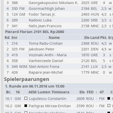
3
388
Georgakopoulos Nikolaos K.
2025
GRE
4
w 
4
330
FM
Goormachtigh Johan
2184
BEL
2,5
w 
5
124
GM
Fodor Tamas Jr.
2493
HUN
4,5
s 
6
289
Radovic Luka
2260
SRB
3,5
s 
7
341
Nelis Jean-Francois
2158
MNC
2,5
s 
Pierard Florian 2101 BEL Rp:2080
Rd.
Snr
Name
Elo
Land
Pkt.
Er
1
216
Toma Radu-Cristian
2368
ROU
4,5
w 
2
325
FM
Jakobsen Peter
2201
DEN
4,5
w 
3
419
Vozinaki Anthi - Maria
1870
GRE
3
s 
4
358
Vanheirzeele Daniel
2120
BEL
5
s 
5
349
WIM
Steil-Antoni Fiona
2141
LUX
2,5
w 
7
426
Rapaire Jean-Michel
1779
MNC
0
w 
Spielerpaarungen
1. Runde am 06.11.2016 um 15:00
Br.
16
AEM Luxten Timisoara
Elo
FED
-
47
C
16.1
GM
Lupulescu Constantin
2609
ROU
-
FM
16.2
GM
Parligras Mircea-Emilian
2599
ROU
-
FM