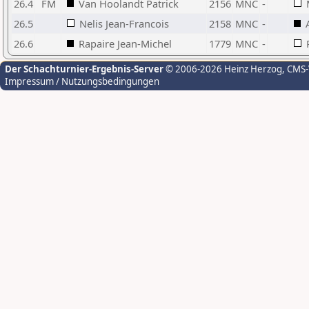
26.4
FM
Van Hoolandt Patrick
2156
MNC
-
26.5
Nelis Jean-Francois
2158
MNC
-
26.6
Rapaire Jean-Michel
1779
MNC
-
Der Schachturnier-Ergebnis-Server
© 2006-2026 Heinz Herzog
, CMS
Impressum / Nutzungsbedingungen