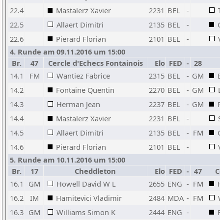
22.4
Mastalerz Xavier
2231
BEL
-
22.5
Allaert Dimitri
2135
BEL
-
22.6
Pierard Florian
2101
BEL
-
4. Runde am 09.11.2016 um 15:00
Br.
47
Cercle d'Echecs Fontainois
Elo
FED
-
28
14.1
FM
Wantiez Fabrice
2315
BEL
-
GM
14.2
Fontaine Quentin
2270
BEL
-
GM
14.3
Herman Jean
2237
BEL
-
GM
14.4
Mastalerz Xavier
2231
BEL
-
14.5
Allaert Dimitri
2135
BEL
-
FM
14.6
Pierard Florian
2101
BEL
-
5. Runde am 10.11.2016 um 15:00
Br.
17
Cheddleton
Elo
FED
-
47
C
16.1
GM
Howell David W L
2655
ENG
-
FM
16.2
IM
Hamitevici Vladimir
2484
MDA
-
FM
16.3
GM
Williams Simon K
2444
ENG
-