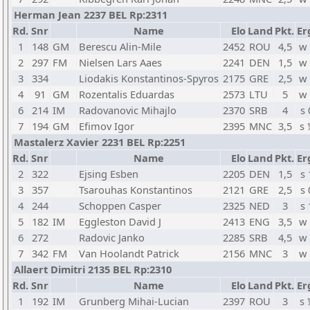
Herman Jean 2237 BEL Rp:2311
Rd.
Snr
Name
Elo
Land
Pkt.
Er
1
148
GM
Berescu Alin-Mile
2452
ROU
4,5
w 
2
297
FM
Nielsen Lars Aaes
2241
DEN
1,5
w 
3
334
Liodakis Konstantinos-Spyros
2175
GRE
2,5
w 
4
91
GM
Rozentalis Eduardas
2573
LTU
5
w 
6
214
IM
Radovanovic Mihajlo
2370
SRB
4
s 
7
194
GM
Efimov Igor
2395
MNC
3,5
s 
Mastalerz Xavier 2231 BEL Rp:2251
Rd.
Snr
Name
Elo
Land
Pkt.
Er
2
322
Ejsing Esben
2205
DEN
1,5
s 
3
357
Tsarouhas Konstantinos
2121
GRE
2,5
s 
4
244
Schoppen Casper
2325
NED
3
s 
5
182
IM
Eggleston David J
2413
ENG
3,5
w 
6
272
Radovic Janko
2285
SRB
4,5
w 
7
342
FM
Van Hoolandt Patrick
2156
MNC
3
w 
Allaert Dimitri 2135 BEL Rp:2310
Rd.
Snr
Name
Elo
Land
Pkt.
Er
1
192
IM
Grunberg Mihai-Lucian
2397
ROU
3
s 