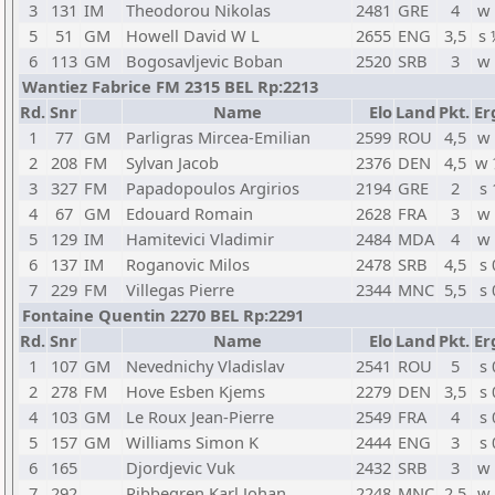
3
131
IM
Theodorou Nikolas
2481
GRE
4
w 
5
51
GM
Howell David W L
2655
ENG
3,5
s 
6
113
GM
Bogosavljevic Boban
2520
SRB
3
w 
Wantiez Fabrice FM 2315 BEL Rp:2213
Rd.
Snr
Name
Elo
Land
Pkt.
Er
1
77
GM
Parligras Mircea-Emilian
2599
ROU
4,5
w 
2
208
FM
Sylvan Jacob
2376
DEN
4,5
w 
3
327
FM
Papadopoulos Argirios
2194
GRE
2
s 
4
67
GM
Edouard Romain
2628
FRA
3
w 
5
129
IM
Hamitevici Vladimir
2484
MDA
4
w 
6
137
IM
Roganovic Milos
2478
SRB
4,5
s 
7
229
FM
Villegas Pierre
2344
MNC
5,5
s 
Fontaine Quentin 2270 BEL Rp:2291
Rd.
Snr
Name
Elo
Land
Pkt.
Er
1
107
GM
Nevednichy Vladislav
2541
ROU
5
s 
2
278
FM
Hove Esben Kjems
2279
DEN
3,5
s 
4
103
GM
Le Roux Jean-Pierre
2549
FRA
4
s 
5
157
GM
Williams Simon K
2444
ENG
3
s 
6
165
Djordjevic Vuk
2432
SRB
3
w 
7
292
Ribbegren Karl Johan
2248
MNC
2,5
w 