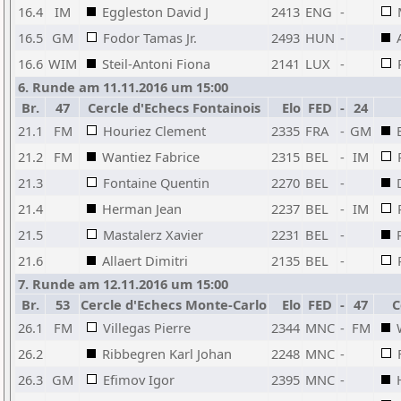
16.4
IM
Eggleston David J
2413
ENG
-
16.5
GM
Fodor Tamas Jr.
2493
HUN
-
16.6
WIM
Steil-Antoni Fiona
2141
LUX
-
6. Runde am 11.11.2016 um 15:00
Br.
47
Cercle d'Echecs Fontainois
Elo
FED
-
24
21.1
FM
Houriez Clement
2335
FRA
-
GM
21.2
FM
Wantiez Fabrice
2315
BEL
-
IM
21.3
Fontaine Quentin
2270
BEL
-
21.4
Herman Jean
2237
BEL
-
IM
21.5
Mastalerz Xavier
2231
BEL
-
21.6
Allaert Dimitri
2135
BEL
-
7. Runde am 12.11.2016 um 15:00
Br.
53
Cercle d'Echecs Monte-Carlo
Elo
FED
-
47
C
26.1
FM
Villegas Pierre
2344
MNC
-
FM
26.2
Ribbegren Karl Johan
2248
MNC
-
26.3
GM
Efimov Igor
2395
MNC
-