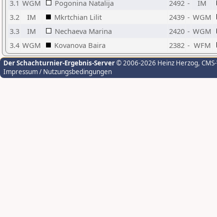
3.1
WGM
Pogonina Natalija
2492
-
IM
3.2
IM
Mkrtchian Lilit
2439
-
WGM
3.3
IM
Nechaeva Marina
2420
-
WGM
3.4
WGM
Kovanova Baira
2382
-
WFM
Der Schachturnier-Ergebnis-Server
© 2006-2026 Heinz Herzog
, CMS
Impressum / Nutzungsbedingungen