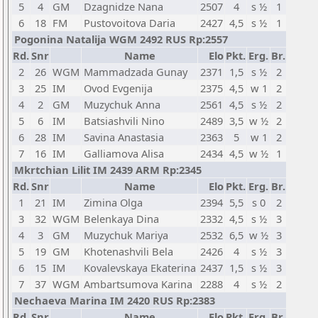
5
4
GM
Dzagnidze Nana
2507
4
s ½
1
6
18
FM
Pustovoitova Daria
2427
4,5
s ½
1
Pogonina Natalija WGM 2492 RUS Rp:2557
Rd.
Snr
Name
Elo
Pkt.
Erg.
Br.
2
26
WGM
Mammadzada Gunay
2371
1,5
s ½
2
3
25
IM
Ovod Evgenija
2375
4,5
w 1
2
4
2
GM
Muzychuk Anna
2561
4,5
s ½
2
5
6
IM
Batsiashvili Nino
2489
3,5
w ½
2
6
28
IM
Savina Anastasia
2363
5
w 1
2
7
16
IM
Galliamova Alisa
2434
4,5
w ½
1
Mkrtchian Lilit IM 2439 ARM Rp:2345
Rd.
Snr
Name
Elo
Pkt.
Erg.
Br.
1
21
IM
Zimina Olga
2394
5,5
s 0
2
3
32
WGM
Belenkaya Dina
2332
4,5
s ½
3
4
3
GM
Muzychuk Mariya
2532
6,5
w ½
3
5
19
GM
Khotenashvili Bela
2426
4
s ½
3
6
15
IM
Kovalevskaya Ekaterina
2437
1,5
s ½
3
7
37
WGM
Ambartsumova Karina
2288
4
s ½
2
Nechaeva Marina IM 2420 RUS Rp:2383
Rd.
Snr
Name
Elo
Pkt.
Erg.
Br.