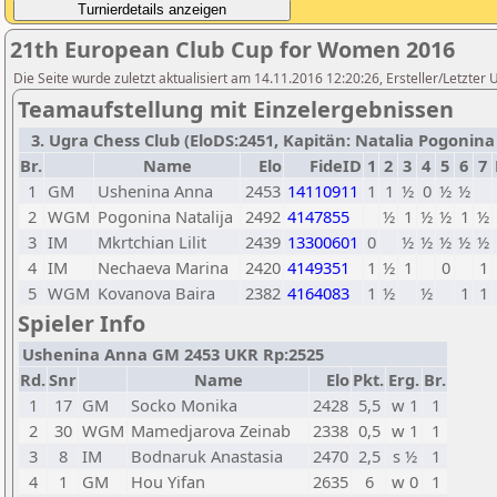
21th European Club Cup for Women 2016
Die Seite wurde zuletzt aktualisiert am 14.11.2016 12:20:26, Ersteller/Letzter
Teamaufstellung mit Einzelergebnissen
3. Ugra Chess Club (EloDS:2451, Kapitän: Natalia Pogonina /
Br.
Name
Elo
FideID
1
2
3
4
5
6
7
1
GM
Ushenina Anna
2453
14110911
1
1
½
0
½
½
2
WGM
Pogonina Natalija
2492
4147855
½
1
½
½
1
½
3
IM
Mkrtchian Lilit
2439
13300601
0
½
½
½
½
½
4
IM
Nechaeva Marina
2420
4149351
1
½
1
0
1
5
WGM
Kovanova Baira
2382
4164083
1
½
½
1
1
Spieler Info
Ushenina Anna GM 2453 UKR Rp:2525
Rd.
Snr
Name
Elo
Pkt.
Erg.
Br.
1
17
GM
Socko Monika
2428
5,5
w 1
1
2
30
WGM
Mamedjarova Zeinab
2338
0,5
w 1
1
3
8
IM
Bodnaruk Anastasia
2470
2,5
s ½
1
4
1
GM
Hou Yifan
2635
6
w 0
1