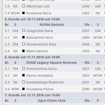
1.3
IM
Mkrtchian Lilit
2439
-
GM
1.4
WGM
Kovanova Baira
2382
-
IM
5. Runde am 10.11.2016 um 15:00
Br.
2
NONA Batumi
Elo
-
3
2.1
GM
Dzagnidze Nana
2507
-
GM
2.2
IM
Batsiashvili Nino
2489
-
WGM
2.3
GM
Khotenashvili Bela
2426
-
IM
2.4
IM
Melia Salome
2393
-
IM
6. Runde am 11.11.2016 um 15:00
Br.
4
SHSM Legacy Square Moscow
Elo
-
3
3.1
FM
Pustovoitova Daria
2427
-
GM
3.2
IM
Savina Anastasia
2363
-
WGM
3.3
IM
Kovalevskaya Ekaterina
2437
-
IM
3.4
WIM
Shuvalova Polina
2390
-
WGM
7. Runde am 12.11.2016 um 15:00
Br.
3
Ugra Chess Club
Elo
-
9