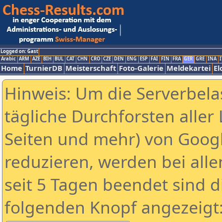
Logged on: Gast
Arabic
ARM
AZE
BIH
BUL
CAT
CHN
CRO
CZE
DEN
ENG
ESP
FAI
FIN
FRA
GER
GRE
INA
I
Home
TurnierDB
Meisterschaft
Foto-Galerie
Meldekartei
El
Hinweis: Um die Serverbela
tägliche Durchforsten aller 
Seiten und mehr) von Goog
reduzieren, werden bei alle
seit 5 Tagen beendet sind d
folgenden Knopf angezeigt