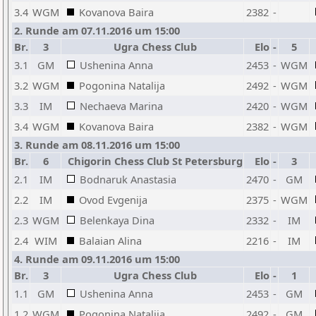
3.4
WGM
Kovanova Baira
2382
-
2. Runde am 07.11.2016 um 15:00
Br.
3
Ugra Chess Club
Elo
-
5
3.1
GM
Ushenina Anna
2453
-
WGM
3.2
WGM
Pogonina Natalija
2492
-
WGM
3.3
IM
Nechaeva Marina
2420
-
WGM
3.4
WGM
Kovanova Baira
2382
-
WGM
3. Runde am 08.11.2016 um 15:00
Br.
6
Chigorin Chess Club St Petersburg
Elo
-
3
2.1
IM
Bodnaruk Anastasia
2470
-
GM
2.2
IM
Ovod Evgenija
2375
-
WGM
2.3
WGM
Belenkaya Dina
2332
-
IM
2.4
WIM
Balaian Alina
2216
-
IM
4. Runde am 09.11.2016 um 15:00
Br.
3
Ugra Chess Club
Elo
-
1
C
1.1
GM
Ushenina Anna
2453
-
GM
1.2
WGM
Pogonina Natalija
2492
-
GM