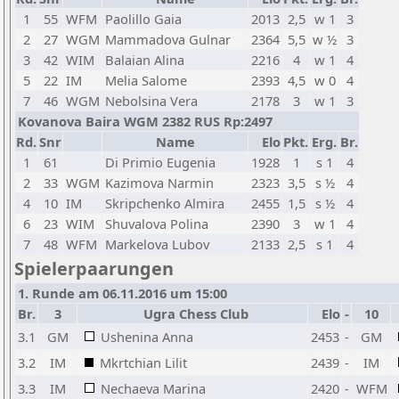
1
55
WFM
Paolillo Gaia
2013
2,5
w 1
3
2
27
WGM
Mammadova Gulnar
2364
5,5
w ½
3
3
42
WIM
Balaian Alina
2216
4
w 1
4
5
22
IM
Melia Salome
2393
4,5
w 0
4
7
46
WGM
Nebolsina Vera
2178
3
w 1
3
Kovanova Baira WGM 2382 RUS Rp:2497
Rd.
Snr
Name
Elo
Pkt.
Erg.
Br.
1
61
Di Primio Eugenia
1928
1
s 1
4
2
33
WGM
Kazimova Narmin
2323
3,5
s ½
4
4
10
IM
Skripchenko Almira
2455
1,5
s ½
4
6
23
WIM
Shuvalova Polina
2390
3
w 1
4
7
48
WFM
Markelova Lubov
2133
2,5
s 1
4
Spielerpaarungen
1. Runde am 06.11.2016 um 15:00
Br.
3
Ugra Chess Club
Elo
-
10
3.1
GM
Ushenina Anna
2453
-
GM
3.2
IM
Mkrtchian Lilit
2439
-
IM
3.3
IM
Nechaeva Marina
2420
-
WFM