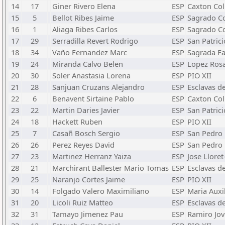
14
17
Giner Rivero Elena
ESP
Caxton Col
15
5
Bellot Ribes Jaime
ESP
Sagrado C
16
1
Aliaga Ribes Carlos
ESP
Sagrado C
17
29
Serradilla Revert Rodrigo
ESP
San Patrici
18
34
Vaño Fernandez Marc
ESP
Sagrada Fa
19
24
Miranda Calvo Belen
ESP
Lopez Ros
20
30
Soler Anastasia Lorena
ESP
PIO XII
21
28
Sanjuan Cruzans Alejandro
ESP
Esclavas d
22
6
Benavent Sirtaine Pablo
ESP
Caxton Col
23
22
Martin Daries Javier
ESP
San Patrici
24
18
Hackett Ruben
ESP
PIO XII
25
7
Casañ Bosch Sergio
ESP
San Pedro 
26
26
Perez Reyes David
ESP
San Pedro 
27
23
Martinez Herranz Yaiza
ESP
Jose Llore
28
21
Marchirant Ballester Mario Tomas
ESP
Esclavas d
29
25
Naranjo Cortes Jaime
ESP
PIO XII
30
14
Folgado Valero Maximiliano
ESP
Maria Auxi
31
20
Licoli Ruiz Matteo
ESP
Esclavas d
32
31
Tamayo Jimenez Pau
ESP
Ramiro Jov