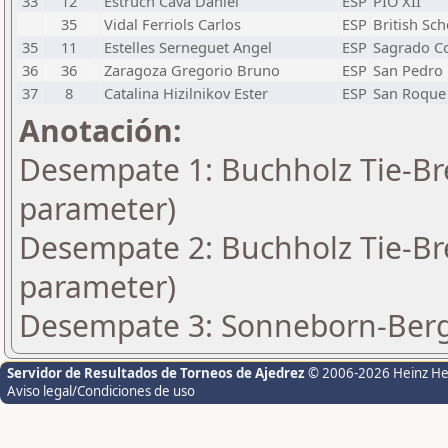
33
12
Estruch Cava Daniel
ESP
PIO XII
35
Vidal Ferriols Carlos
ESP
British Sch
35
11
Estelles Serneguet Angel
ESP
Sagrado C
36
36
Zaragoza Gregorio Bruno
ESP
San Pedro 
37
8
Catalina Hizilnikov Ester
ESP
San Roque
Anotación:
Desempate 1: Buchholz Tie-Bre
parameter)
Desempate 2: Buchholz Tie-Bre
parameter)
Desempate 3: Sonneborn-Berge
Servidor de Resultados de Torneos de Ajedrez
© 2006-2026 Heinz H
Aviso legal/Condiciones de uso