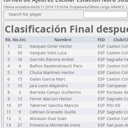
Última actualización28.11.2016 13:16:54, Propietario/Última carga: ARANCE, L
Search for player
Clasificación Final despu
Rk.
No.Ini.
Nombre
FED
Club/C
1
32
Vazquez Giner Hector
ESP
Caxton Col
2
33
Vazquez Solis Luca
ESP
Caxton Col
3
16
Garrido Barona Anibal
ESP
Sagrada Fa
4
4
Bañon Rautenstrauch Paco
ESP
Caxton Col
5
10
Chulia Martinez Hector
ESP
Caxton Col
6
15
Galan Garcia Marc
ESP
Caxton Col
7
19
Jara Leon Alejandro
ESP
Campanar
8
3
Barreda Camps Guillermo
ESP
Esclavas d
9
13
Ferrer Alarcon Hector
ESP
Sagrado C
10
37
Taberner Sanchis Marcos
ESP
PIO XII
11
9
Cebrian Granado Guille
ESP
Sagrado C
12
2
Almazan Diaz Evan
ESP
Caxton Col
13
27
Presencia Monterde Irene
ESP
San Juan d