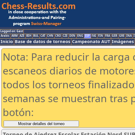
Logged on: Gast
Arabic
ARM
AZE
BIH
BUL
CAT
CHN
CRO
CZE
DEN
ENG
ESP
FAI
FIN
FRA
GER
GRE
INA
I
Inicio
Base de datos de torneos
Campeonato AUT
Imágenes
Nota: Para reducir la carga 
escaneos diarios de motor
todos los torneos finalizad
semanas se muestran tras p
botón:
Torneo de Ajedrez Escolar Estación Nord SUB