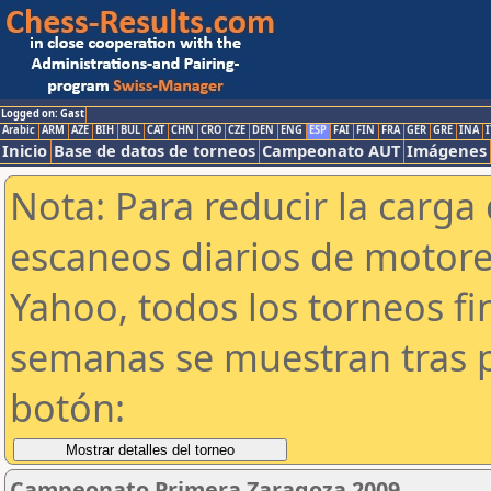
Logged on: Gast
Arabic
ARM
AZE
BIH
BUL
CAT
CHN
CRO
CZE
DEN
ENG
ESP
FAI
FIN
FRA
GER
GRE
INA
I
Inicio
Base de datos de torneos
Campeonato AUT
Imágenes
Nota: Para reducir la carga 
escaneos diarios de motor
Yahoo, todos los torneos f
semanas se muestran tras p
botón:
Campeonato Primera Zaragoza 2009