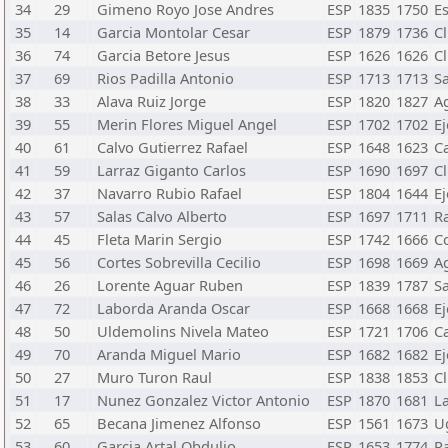
34
29
Gimeno Royo Jose Andres
ESP
1835
1750
Es
35
14
Garcia Montolar Cesar
ESP
1879
1736
C
36
74
Garcia Betore Jesus
ESP
1626
1626
C
37
69
Rios Padilla Antonio
ESP
1713
1713
S
38
33
Alava Ruiz Jorge
ESP
1820
1827
Ag
39
55
Merin Flores Miguel Angel
ESP
1702
1702
Ej
40
61
Calvo Gutierrez Rafael
ESP
1648
1623
Ca
41
59
Larraz Giganto Carlos
ESP
1690
1697
Cl
42
37
Navarro Rubio Rafael
ESP
1804
1644
Ej
43
57
Salas Calvo Alberto
ESP
1697
1711
R
44
45
Fleta Marin Sergio
ESP
1742
1666
Cc
45
56
Cortes Sobrevilla Cecilio
ESP
1698
1669
Ag
46
26
Lorente Aguar Ruben
ESP
1839
1787
S
47
72
Laborda Aranda Oscar
ESP
1668
1668
Ej
48
50
Uldemolins Nivela Mateo
ESP
1721
1706
C
49
70
Aranda Miguel Mario
ESP
1682
1682
Ej
50
27
Muro Turon Raul
ESP
1838
1853
C
51
17
Nunez Gonzalez Victor Antonio
ESP
1870
1681
L
52
65
Becana Jimenez Alfonso
ESP
1561
1673
U
53
60
Garcia Artal Obdulio
ESP
1653
1774
R