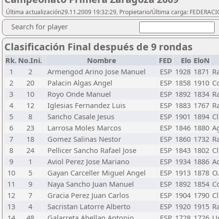
Última actualización29.11.2009 19:32:29, Propietario/Última carga: FEDER
Search for player
Clasificación Final después de 9 rondas
Rk.
No.Ini.
Nombre
FED
Elo
EloN
1
2
Armengod Arino Jose Manuel
ESP
1928
1871
R
2
20
Palacin Algas Angel
ESP
1858
1910
Cc
3
10
Royo Onde Manuel
ESP
1892
1834
R
4
12
Iglesias Fernandez Luis
ESP
1883
1767
R
5
8
Sancho Casale Jesus
ESP
1901
1894
C
6
23
Larrosa Moles Marcos
ESP
1846
1880
Ag
7
18
Gomez Salinas Nestor
ESP
1860
1732
R
8
24
Pellicer Sancho Rafael Jose
ESP
1843
1802
Cl
9
1
Aviol Perez Jose Mariano
ESP
1934
1886
A
10
5
Gayan Carceller Miguel Angel
ESP
1913
1878
O
11
9
Naya Sancho Juan Manuel
ESP
1892
1854
Cc
12
7
Gracia Perez Juan Carlos
ESP
1904
1790
C
13
4
Sacristan Latorre Alberto
ESP
1920
1915
R
14
48
Galarreta Abellan Antonio
ESP
1728
1726
U