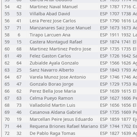
54
42
Martinez Naval Manuel
ESP
1787
1716
C.
55
53
Villalba Abad David
ESP
1707
1738
A
56
41
Lera Perez Jose Carlos
ESP
1790
1616
L
57
71
Manzanares Saiz Jose Manuel
ESP
1673
1673
A
58
6
Tirapo Larcuen Ana
ESP
1911
1932
L
59
15
Castera Montagud Rafael
ESP
1874
1741
El
60
68
Martinez Martinez Pedro Jose
ESP
1735
1735
El
61
49
Felez Gaston Carlos
ESP
1726
1642
S
62
64
Zubialde Ayala Gonzalo
ESP
1566
1626
Ag
63
25
Sanz Navarro Alberto
ESP
1843
1793
A
64
67
Varela Munoz Jose Antonio
ESP
1746
1746
A
65
47
Gonzalo Borao Jorge
ESP
1729
1753
R
66
62
Perez Bella Jose Maria
ESP
1639
1615
El
67
63
Celma Pueyo Ramon
ESP
1627
1606
P
68
73
Valladolid Martin Luis
ESP
1656
1656
El
69
46
Casanova Aldana Gabriel
ESP
1735
1669
P
70
19
Marcellan Peire Jesus Eduardo
ESP
1859
1877
Ej
71
44
Requena Briones Rafael Mariano
ESP
1744
1702
Es
72
32
De Pablo Raga Tomas
ESP
1827
1639
Ag