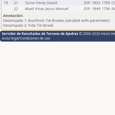
73
21
Turon Perez David
ESP
1853
1795
C
22
Abad Vinas Jesus Manuel
ESP
1849
1756
R
Anotación:
Desempate 1: Buchholz Tie-Breaks (variabel with parameter)
Desempate 2: Fide Tie-Break
Servidor de Resultados de Torneos de Ajedrez
© 2006-2026 Heinz H
Aviso legal/Condiciones de uso