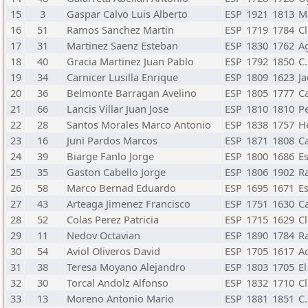
15
3
Gaspar Calvo Luis Alberto
ESP
1921
1813
M
16
51
Ramos Sanchez Martin
ESP
1719
1784
Cl
17
31
Martinez Saenz Esteban
ESP
1830
1762
Ag
18
40
Gracia Martinez Juan Pablo
ESP
1792
1850
C.
19
34
Carnicer Lusilla Enrique
ESP
1809
1623
J
20
36
Belmonte Barragan Avelino
ESP
1805
1777
C
21
66
Lancis Villar Juan Jose
ESP
1810
1810
P
22
28
Santos Morales Marco Antonio
ESP
1838
1757
H
23
16
Juni Pardos Marcos
ESP
1871
1808
C
24
39
Biarge Fanlo Jorge
ESP
1800
1686
E
25
35
Gaston Cabello Jorge
ESP
1806
1902
R
26
58
Marco Bernad Eduardo
ESP
1695
1671
Es
27
43
Arteaga Jimenez Francisco
ESP
1751
1630
Ca
28
52
Colas Perez Patricia
ESP
1715
1629
Cl
29
11
Nedov Octavian
ESP
1890
1784
R
30
54
Aviol Oliveros David
ESP
1705
1617
A
31
38
Teresa Moyano Alejandro
ESP
1803
1705
El
32
30
Torcal Andolz Alfonso
ESP
1832
1710
Cl
33
13
Moreno Antonio Mario
ESP
1881
1851
C.