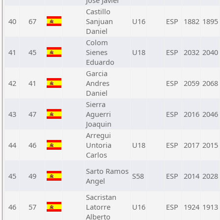
Jose Javier
Castillo
40
67
Sanjuan
U16
ESP
1882
1895
Daniel
Colom
41
45
Sienes
U18
ESP
2032
2040
Eduardo
Garcia
42
41
Andres
ESP
2059
2068
Daniel
Sierra
43
47
Aguerri
ESP
2016
2046
Joaquin
Arregui
44
46
Untoria
U18
ESP
2017
2015
Carlos
Sarto Ramos
45
49
S58
ESP
2014
2028
Angel
Sacristan
46
57
Latorre
U16
ESP
1924
1913
Alberto