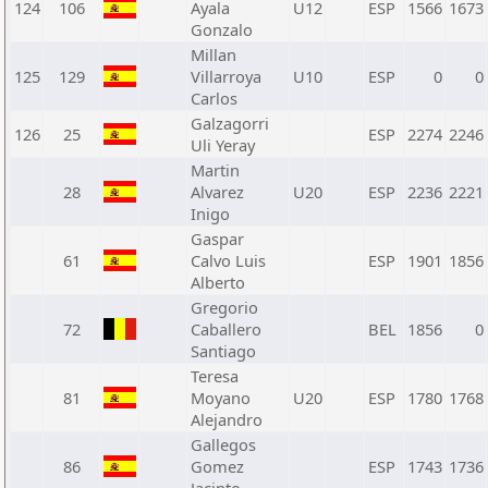
124
106
Ayala
U12
ESP
1566
1673
Gonzalo
Millan
125
129
Villarroya
U10
ESP
0
0
Carlos
Galzagorri
126
25
ESP
2274
2246
Uli Yeray
Martin
28
Alvarez
U20
ESP
2236
2221
Inigo
Gaspar
61
Calvo Luis
ESP
1901
1856
Alberto
Gregorio
72
Caballero
BEL
1856
0
Santiago
Teresa
81
Moyano
U20
ESP
1780
1768
Alejandro
Gallegos
86
Gomez
ESP
1743
1736