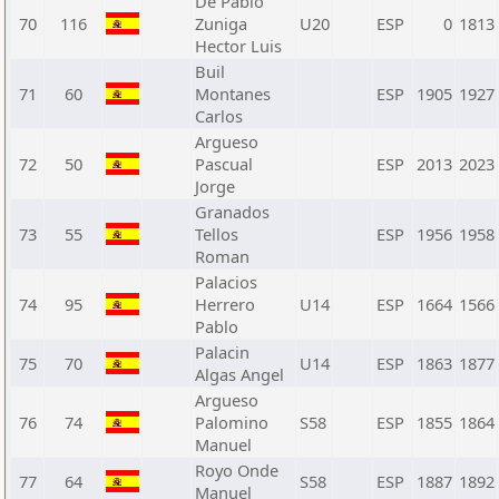
De Pablo
70
116
Zuniga
U20
ESP
0
1813
Hector Luis
Buil
71
60
Montanes
ESP
1905
1927
Carlos
Argueso
72
50
Pascual
ESP
2013
2023
Jorge
Granados
73
55
Tellos
ESP
1956
1958
Roman
Palacios
74
95
Herrero
U14
ESP
1664
1566
Pablo
Palacin
75
70
U14
ESP
1863
1877
Algas Angel
Argueso
76
74
Palomino
S58
ESP
1855
1864
Manuel
Royo Onde
77
64
S58
ESP
1887
1892
Manuel