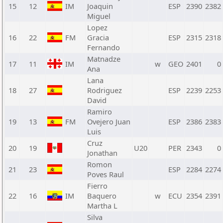
15
12
IM
Joaquin
ESP
2390
2382
Miguel
Lopez
16
22
FM
Gracia
ESP
2315
2318
Fernando
Matnadze
17
11
IM
w
GEO
2401
0
Ana
Lana
18
27
Rodriguez
ESP
2239
2253
David
Ramiro
19
13
FM
Ovejero Juan
ESP
2386
2383
Luis
Cruz
20
19
U20
PER
2343
0
Jonathan
Romon
21
23
ESP
2284
2274
Poves Raul
Fierro
22
16
IM
Baquero
w
ECU
2354
2391
Martha L
Silva