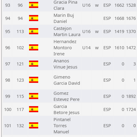
Gracia Pina
93
96
U16
w
ESP
1662
1528
Clara
Marin Buj
94
94
ESP
1668
1676
Daniel
Castejon
95
113
U16
w
ESP
1419
1370
Martin Laura
Hernandez
96
102
Montoro
U14
w
ESP
1610
1472
Irene
Ananos
97
121
ESP
0
3
Vinue Jesus
Gimeno
98
123
ESP
0
1
Garcia David
Gomez
99
115
ESP
0
1892
Estevez Pere
Garcia
100
117
ESP
0
1724
Betore Jesus
Pintanel
101
132
Torres
ESP
0
0
Manuel