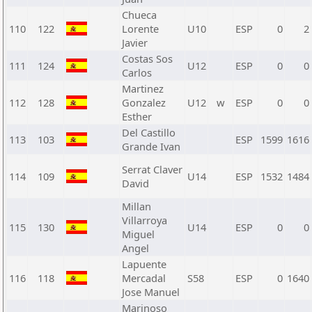
Chueca
110
122
Lorente
U10
ESP
0
2
Javier
Costas Sos
111
124
U12
ESP
0
0
Carlos
Martinez
112
128
Gonzalez
U12
w
ESP
0
0
Esther
Del Castillo
113
103
ESP
1599
1616
Grande Ivan
Serrat Claver
114
109
U14
ESP
1532
1484
David
Millan
Villarroya
115
130
U14
ESP
0
0
Miguel
Angel
Lapuente
116
118
Mercadal
S58
ESP
0
1640
Jose Manuel
Marinoso