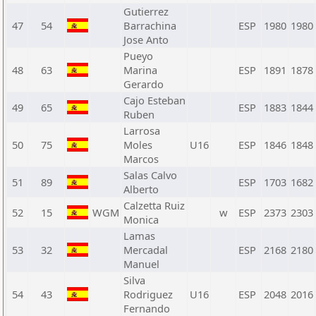
Gutierrez
47
54
Barrachina
ESP
1980
1980
Jose Anto
Pueyo
48
63
Marina
ESP
1891
1878
Gerardo
Cajo Esteban
49
65
ESP
1883
1844
Ruben
Larrosa
50
75
Moles
U16
ESP
1846
1848
Marcos
Salas Calvo
51
89
ESP
1703
1682
Alberto
Calzetta Ruiz
52
15
WGM
w
ESP
2373
2303
Monica
Lamas
53
32
Mercadal
ESP
2168
2180
Manuel
Silva
54
43
Rodriguez
U16
ESP
2048
2016
Fernando