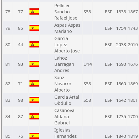
Pellicer
78
77
Sancho
S58
ESP
1838
1867
Rafael Jose
Aspas Aspas
79
85
ESP
1754
1743
Mariano
Garcia
80
44
Lopez
ESP
2033
2010
Alberto Jose
Lahoz
81
93
Barragan
U14
ESP
1690
1676
Andres
Sanz
82
71
Navarro
S58
ESP
1860
1869
Alberto
Garcia Artal
83
98
S58
ESP
1642
1801
Obdulio
Casanova
84
87
Aldana
ESP
1735
1700
Gabriel
Iglesias
85
76
Fernandez
ESP
1840
1819