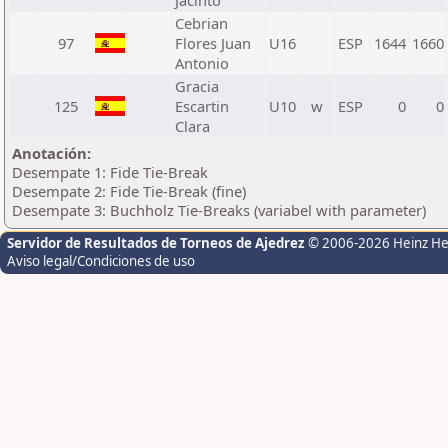
Jacinto
Cebrian
97
Flores Juan
U16
ESP
1644
1660
Antonio
Gracia
125
Escartin
U10
w
ESP
0
0
Clara
Anotación:
Desempate 1: Fide Tie-Break
Desempate 2: Fide Tie-Break (fine)
Desempate 3: Buchholz Tie-Breaks (variabel with parameter)
Servidor de Resultados de Torneos de Ajedrez
© 2006-2026 Heinz H
Aviso legal/Condiciones de uso