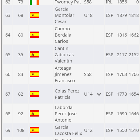
62
73
Twomey Pat
S58
IRL
1856
0
Garcia
63
68
Montolar
U18
ESP
1879
1818
Cesar
Campo
64
80
Berdala
ESP
1816
1662
Carlos
Cantin
65
35
Zaborras
ESP
2117
2152
Valentin
Arteaga
66
83
Jimenez
S58
ESP
1763
1766
Francisco
Colas Perez
67
82
U14
w
ESP
1778
1654
Patricia
Laborda
68
92
Perez Jose
ESP
1699
1646
Antonio
Garcia
69
108
U12
ESP
1550
1510
Lacosta Felix