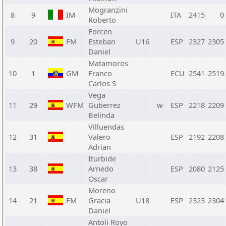
Mogranzini
8
9
IM
ITA
2415
0
Roberto
Forcen
9
20
FM
Esteban
U16
ESP
2327
2305
Daniel
Matamoros
10
1
GM
Franco
ECU
2541
2519
Carlos S
Vega
11
29
WFM
Gutierrez
w
ESP
2218
2209
Belinda
Villuendas
12
31
Valero
ESP
2192
2208
Adrian
Iturbide
13
38
Arnedo
ESP
2080
2125
Oscar
Moreno
14
21
FM
Gracia
U18
ESP
2323
2304
Daniel
Antoli Royo