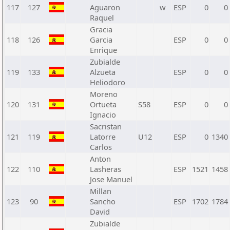
117
127
Aguaron
w
ESP
0
0
Raquel
Gracia
118
126
Garcia
ESP
0
0
Enrique
Zubialde
119
133
Alzueta
ESP
0
0
Heliodoro
Moreno
120
131
Ortueta
S58
ESP
0
0
Ignacio
Sacristan
121
119
Latorre
U12
ESP
0
1340
Carlos
Anton
122
110
Lasheras
ESP
1521
1458
Jose Manuel
Millan
123
90
Sancho
ESP
1702
1784
David
Zubialde