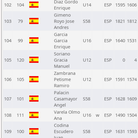
Diaz Gordo
102
104
U14
ESP
1595
1606
Enrique
Gimeno
103
79
Royo Jose
S58
ESP
1821
1812
Andres
Garcia
104
99
Garcia
U16
ESP
1640
1531
Enrique
Soriano
105
120
Gracia
U12
ESP
0
4
Manuel
Zambrana
106
105
Petisme
U12
ESP
1591
1574
Ramiro
Palacin
107
101
Casamayor
S58
ESP
1628
1609
Angel
Varela Olmo
108
111
U16
w
ESP
1490
1504
Ana
Codina
109
100
Escudero
S58
ESP
1631
1593
Juan