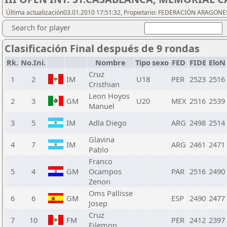
Última actualización03.01.2010 17:51:32, Propietario: FEDERACIÓN ARAGONES
Search for player
Clasificación Final después de 9 rondas
Rk.
No.Ini.
Nombre
Tipo
sexo
FED
FIDE
EloN
Cruz
1
2
IM
U18
PER
2523
2516
Cristhian
Leon Hoyos
2
3
GM
U20
MEX
2516
2539
Manuel
3
5
IM
Adla Diego
ARG
2498
2514
Glavina
4
7
IM
ARG
2461
2471
Pablo
Franco
5
4
GM
Ocampos
PAR
2516
2490
Zenon
Oms Pallisse
6
6
GM
ESP
2490
2477
Josep
Cruz
7
10
FM
PER
2412
2397
Filemon