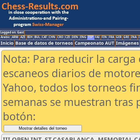
Logged on: Gast
Arabic
ARM
AZE
BIH
BUL
CAT
CHN
CRO
CZE
DEN
ENG
ESP
FAI
FIN
FRA
GER
GRE
INA
I
Inicio
Base de datos de torneos
Campeonato AUT
Imágenes
Nota: Para reducir la carga 
escaneos diarios de motor
Yahoo, todos los torneos f
semanas se muestran tras p
botón:
III OPEN INT. ST.CASABLANCA, MEMORIAL 