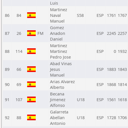
Luis
Martinez
86
84
Naval
S58
ESP
1761
1767
Manuel
Gomez
87
26
FM
Anadon
ESP
2245
2257
Daniel
Martinez
88
114
Martinez
ESP
0
1932
Pedro Jose
Abad Vinas
89
66
Jesus
ESP
1883
1843
Manuel
Arias Alvarez
90
69
ESP
1868
1814
Alberto
Becana
91
107
Jimenez
U18
ESP
1561
1618
Alfonso
Galarreta
92
88
Abellan
U18
ESP
1728
1706
Antonio