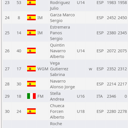
23
53
Rodriguez
U14
ESP
1983
1958
Julio
Garza Marco
24
8
IM
ESP
2452
2450
Sergio
Estremera
25
14
IM
Panos
ESP
2380
2345
Sergio
Quintin
26
40
Navarro
U14
ESP
2072
2075
Alberto
Vega
27
17
WGM
Gutierrez
w
ESP
2352
2312
Sabrina
Navarro
28
30
ESP
2214
2217
Alonso Jorge
Stella
29
18
FM
U16
ITA
2346
0
Andrea
Chueca
30
24
Forcen
U18
ESP
2280
2278
Alberto
Roche