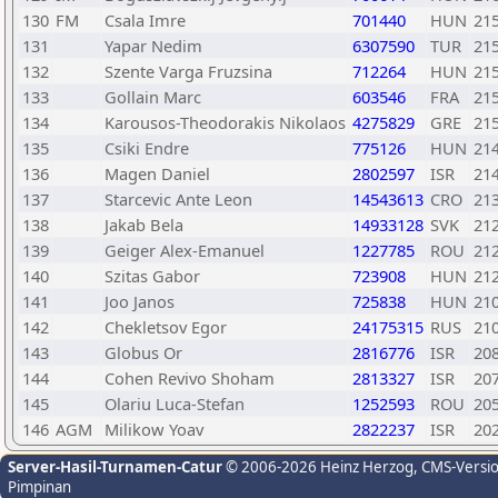
130
FM
Csala Imre
701440
HUN
21
131
Yapar Nedim
6307590
TUR
21
132
Szente Varga Fruzsina
712264
HUN
21
133
Gollain Marc
603546
FRA
21
134
Karousos-Theodorakis Nikolaos
4275829
GRE
21
135
Csiki Endre
775126
HUN
21
136
Magen Daniel
2802597
ISR
21
137
Starcevic Ante Leon
14543613
CRO
21
138
Jakab Bela
14933128
SVK
21
139
Geiger Alex-Emanuel
1227785
ROU
21
140
Szitas Gabor
723908
HUN
21
141
Joo Janos
725838
HUN
21
142
Chekletsov Egor
24175315
RUS
21
143
Globus Or
2816776
ISR
20
144
Cohen Revivo Shoham
2813327
ISR
20
145
Olariu Luca-Stefan
1252593
ROU
20
146
AGM
Milikow Yoav
2822237
ISR
20
Server-Hasil-Turnamen-Catur
© 2006-2026 Heinz Herzog
, CMS-Versi
Pimpinan