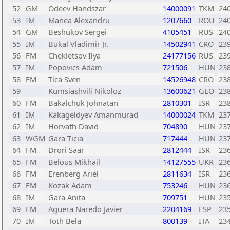
52
GM
Odeev Handszar
14000091
TKM
24
53
IM
Manea Alexandru
1207660
ROU
24
54
GM
Beshukov Sergei
4105451
RUS
24
55
IM
Bukal Vladimir Jr.
14502941
CRO
23
56
FM
Chekletsov Ilya
24177156
RUS
23
57
IM
Popovics Adam
721506
HUN
23
58
FM
Tica Sven
14526948
CRO
23
59
Kumsiashvili Nikoloz
13600621
GEO
23
60
FM
Bakalchuk Johnatan
2810301
ISR
23
61
IM
Kakageldyev Amanmurad
14000024
TKM
23
62
IM
Horvath David
704890
HUN
23
63
WGM
Gara Ticia
717444
HUN
23
64
FM
Drori Saar
2812444
ISR
23
65
FM
Belous Mikhail
14127555
UKR
23
66
FM
Erenberg Ariel
2811634
ISR
23
67
FM
Kozak Adam
753246
HUN
23
68
IM
Gara Anita
709751
HUN
23
69
FM
Aguera Naredo Javier
2204169
ESP
23
70
IM
Toth Bela
800139
ITA
23