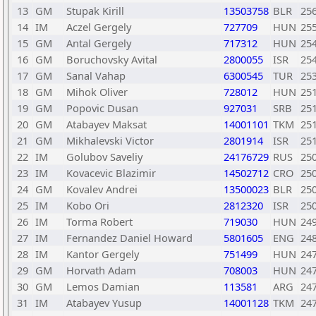
13
GM
Stupak Kirill
13503758
BLR
25
14
IM
Aczel Gergely
727709
HUN
25
15
GM
Antal Gergely
717312
HUN
25
16
GM
Boruchovsky Avital
2800055
ISR
25
17
GM
Sanal Vahap
6300545
TUR
25
18
GM
Mihok Oliver
728012
HUN
25
19
GM
Popovic Dusan
927031
SRB
25
20
GM
Atabayev Maksat
14001101
TKM
25
21
GM
Mikhalevski Victor
2801914
ISR
25
22
IM
Golubov Saveliy
24176729
RUS
25
23
IM
Kovacevic Blazimir
14502712
CRO
25
24
GM
Kovalev Andrei
13500023
BLR
25
25
IM
Kobo Ori
2812320
ISR
25
26
IM
Torma Robert
719030
HUN
24
27
IM
Fernandez Daniel Howard
5801605
ENG
24
28
IM
Kantor Gergely
751499
HUN
24
29
GM
Horvath Adam
708003
HUN
24
30
GM
Lemos Damian
113581
ARG
24
31
IM
Atabayev Yusup
14001128
TKM
24