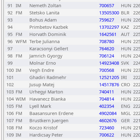
91
IM
Nemeth Zoltan
700657
HUN
22
92
FM
Stetsko Lanita
13505300
BLR
22
93
Bohus Adam
759627
HUN
22
94
Primbetov Kazbek
13702297
KAZ
22
95
FM
Horvath Dominik
1642561
AUT
22
96
WFM
Terbe Julianna
708780
HUN
22
97
Karacsonyi Gellert
764620
HUN
22
98
FM
Jamrich Gyorgy
706124
HUN
22
99
Molnar Erno
14923408
SVK
22
100
IM
Vegh Endre
700568
HUN
22
101
Ghadiri Radmehr
12521205
IRI
22
102
Jusup Matej
14517876
CRO
22
103
FM
Urhegyi Marton
740411
HUN
22
104
WIM
Havanecz Bianka
704814
HUN
22
105
FM
Lyell Mark
402354
ENG
22
106
FM
Baasansuren Erdene
4902084
MGL
22
107
FM
Brustkern Juergen
4602676
GER
22
108
FM
Koczo Kristof
723460
HUN
22
109
IM
Hardicsay Peter
700622
HUN
22