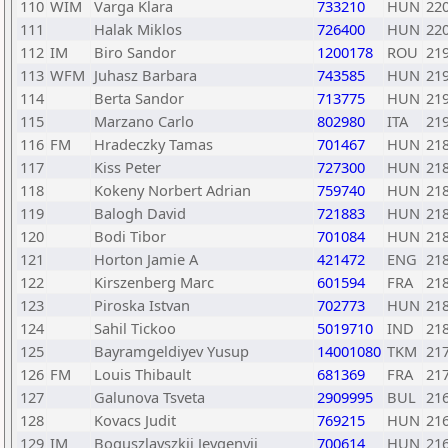
110
WIM
Varga Klara
733210
HUN
22
111
Halak Miklos
726400
HUN
22
112
IM
Biro Sandor
1200178
ROU
21
113
WFM
Juhasz Barbara
743585
HUN
21
114
Berta Sandor
713775
HUN
21
115
Marzano Carlo
802980
ITA
21
116
FM
Hradeczky Tamas
701467
HUN
21
117
Kiss Peter
727300
HUN
21
118
Kokeny Norbert Adrian
759740
HUN
21
119
Balogh David
721883
HUN
21
120
Bodi Tibor
701084
HUN
21
121
Horton Jamie A
421472
ENG
21
122
Kirszenberg Marc
601594
FRA
21
123
Piroska Istvan
702773
HUN
21
124
Sahil Tickoo
5019710
IND
21
125
Bayramgeldiyev Yusup
14001080
TKM
21
126
FM
Louis Thibault
681369
FRA
21
127
Galunova Tsveta
2909995
BUL
21
128
Kovacs Judit
769215
HUN
21
129
IM
Boguszlavszkij Jevgenyij
700614
HUN
21