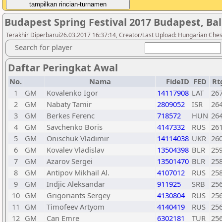
Budapest Spring Festival 2017 Budapest, Bal
Terakhir Diperbarui26.03.2017 16:37:14, Creator/Last Upload: Hungarian Ches
Search for player
Daftar Peringkat Awal
No.
Nama
FideID
FED
Rt
1
GM
Kovalenko Igor
14117908
LAT
26
2
GM
Nabaty Tamir
2809052
ISR
26
3
GM
Berkes Ferenc
718572
HUN
26
4
GM
Savchenko Boris
4147332
RUS
26
5
GM
Onischuk Vladimir
14114038
UKR
26
6
GM
Kovalev Vladislav
13504398
BLR
25
7
GM
Azarov Sergei
13501470
BLR
25
8
GM
Antipov Mikhail Al.
4107012
RUS
25
9
GM
Indjic Aleksandar
911925
SRB
25
10
GM
Grigoriants Sergey
4130804
RUS
25
11
GM
Timofeev Artyom
4140419
RUS
25
12
GM
Can Emre
6302181
TUR
25