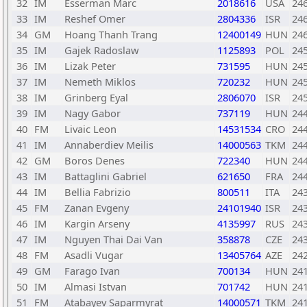
32
IM
Esserman Marc
2018616
USA
24
33
IM
Reshef Omer
2804336
ISR
24
34
GM
Hoang Thanh Trang
12400149
HUN
24
35
IM
Gajek Radoslaw
1125893
POL
24
36
IM
Lizak Peter
731595
HUN
24
37
IM
Nemeth Miklos
720232
HUN
24
38
IM
Grinberg Eyal
2806070
ISR
24
39
IM
Nagy Gabor
737119
HUN
24
40
FM
Livaic Leon
14531534
CRO
24
41
IM
Annaberdiev Meilis
14000563
TKM
24
42
GM
Boros Denes
722340
HUN
24
43
IM
Battaglini Gabriel
621650
FRA
24
44
IM
Bellia Fabrizio
800511
ITA
24
45
FM
Zanan Evgeny
24101940
ISR
24
46
IM
Kargin Arseny
4135997
RUS
24
47
IM
Nguyen Thai Dai Van
358878
CZE
24
48
FM
Asadli Vugar
13405764
AZE
24
49
GM
Farago Ivan
700134
HUN
24
50
IM
Almasi Istvan
701742
HUN
24
51
FM
Atabayev Saparmyrat
14000571
TKM
24