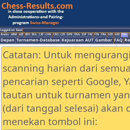
Logged on: Gast
Arabic
ARM
AZE
BIH
BUL
CAT
CHN
CRO
CZE
DEN
ENG
ESP
FAI
FIN
FRA
GER
GRE
INA
I
Depan
Turnamen-Database
Kejuaraan AUT
Gambar
FAQ
Re
Catatan: Untuk mengurangi
scanning harian dari semua
pencarian seperti Google, 
tautan untuk turnamen yan
(dari tanggal selesai) akan
menekan tombol ini: