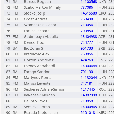
71
IM
Borsos Bogdan
14100568
UKR
23
72
FM
Szabo Marton Mihaly
787086
HUN
23
73
FM
Stocko Josip
14515580
CRO
23
74
FM
Orosz Andras
760498
HUN
23
75
FM
Szamoskozi Gabor
719056
HUN
23
76
Farkas Richard
703850
HUN
23
77
FM
Gadimbayli Abdulla
13404938
AZE
23
78
FM
Dencsi Tibor
724777
HUN
23
79
IM
Ilic Zoran S
901733
SRB
23
80
FM
Krstulovic Alex
760056
HUN
23
81
FM
Horton Andrew P
424269
ENG
22
82
FM
Esenov Annaberdi
14000644
TKM
22
83
IM
Farago Sandor
701190
HUN
22
84
FM
Martynov Roman
14132044
UKR
22
85
FM
Marosi Levente
747181
HUN
22
86
FM
Secheres Adrian-Simion
1217445
ROU
22
87
FM
Kakabaev Mergen
14002990
TKM
22
88
Balint Vilmos
718050
HUN
22
89
IM
Semiev Suhrab
14000865
TKM
22
90
IM
Estrada Nieto Julian
5101018
MEX
22