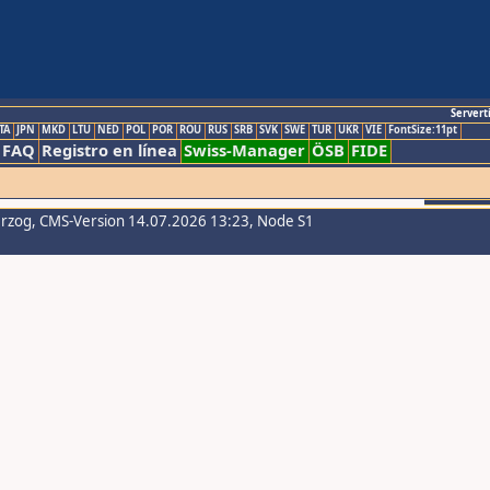
Servert
TA
JPN
MKD
LTU
NED
POL
POR
ROU
RUS
SRB
SVK
SWE
TUR
UKR
VIE
FontSize:11pt
FAQ
Registro en línea
Swiss-Manager
ÖSB
FIDE
erzog
, CMS-Version 14.07.2026 13:23, Node S1