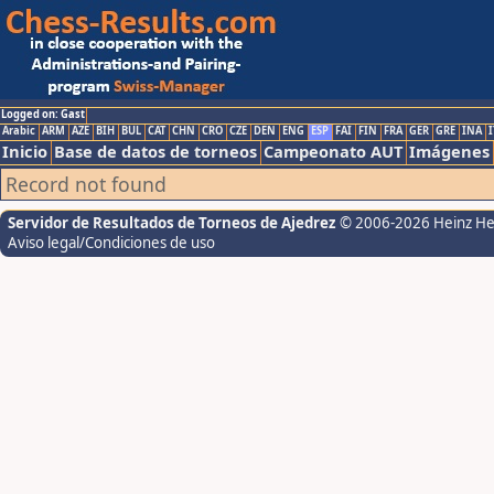
Logged on: Gast
Arabic
ARM
AZE
BIH
BUL
CAT
CHN
CRO
CZE
DEN
ENG
ESP
FAI
FIN
FRA
GER
GRE
INA
I
Inicio
Base de datos de torneos
Campeonato AUT
Imágenes
Record not found
Servidor de Resultados de Torneos de Ajedrez
© 2006-2026 Heinz H
Aviso legal/Condiciones de uso