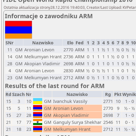
Ostatnia aktualizacja strony28.12.2016 19:40:03, Creator/Last Upload: KVPetar
Informacje o zawodniku ARM
SNr
Nazwisko
Elo
Fed
1
2
3
4
5
6
7
8
9
10
11
GM
Aronian Levon
2770
ARM
1
1
1
½
1
1
½
0
½
½
14
GM
Melkumyan Hrant
2736
ARM
0
1
1
1
1
½
0
0
1
1
28
GM
Akopian Vladimir
2698
ARM
1
0
1
1
0
1
1
0
½
½
4
GM
Aronian Levon
2830
ARM
½
0
½
½
1
1
1
0
1
½
23
GM
Melkumyan Hrant
2712
ARM
0
½
1
1
1
0
½
0
1
0
Results of the last round for ARM
Rd
Szach
Nr
Nazwisko
Rg
Pkt
Wynik
15
3
10
GM
Ivanchuk Vassily
2771
10
1 - 0
15
5
11
GM
Aronian Levon
2770
9
½ - ½
15
27
28
GM
Akopian Vladimir
2698
7
1 - 0
21
17
77
GM
Ganguly Surya Shekhar
2546
11
0 - 1
21
18
23
GM
Melkumyan Hrant
2712
11
½ - ½