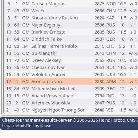
6
1
GM
Carlsen Magnus
2873
NOR
16,5
w 0
7
45
GM
Wei Yi
2636
CHN
12,5
s ½
8
51
GM
Khusnutdinov Rustam
2624
KAZ
11,5
w 0
9
66
GM
Najer Evgeniy
2586
RUS
10
s 1
10
58
GM
Inarkiev Ernesto
2605
RUS
11,5
s 0
11
64
GM
Bindrich Falko
2587
GER
10
w 1
12
83
IM
Salinas Herrera Pablo
2515
CHI
9,5
s 1
13
55
GM
Bu Xiangzhi
2613
CHN
12
w ½
14
72
GM
Dreev Aleksey
2563
RUS
10,5
s ½
15
36
GM
Cheparinov Ivan
2661
BUL
11,5
w 0
16
59
GM
Volokitin Andrei
2605
UKR
10,5
s 1
17
4
GM
Aronian Levon
2830
ARM
12
w 1
18
84
GM
Mchedlishvili Mikheil
2509
GEO
12
w 1
19
15
GM
Anand Viswanathan
2754
IND
13
s 0
20
2
GM
Artemiev Vladislav
2847
RUS
12
s 0
21
40
GM
Nguyen Ngoc Truong Son
2648
VIE
11,5
w ½
Chess-Tournament-Results-Server
© 2006-2026 Heinz Herzog
, CMS-
Legal details/Terms of use