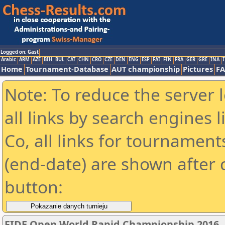
Logged on: Gast
Arabic
ARM
AZE
BIH
BUL
CAT
CHN
CRO
CZE
DEN
ENG
ESP
FAI
FIN
FRA
GER
GRE
INA
I
Home
Tournament-Database
AUT championship
Pictures
F
Note: To reduce the server 
all links by search engines
Co, all links for tournamen
(end-date) are shown after c
button:
FIDE Open World Rapid Championship 2016