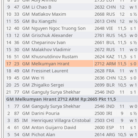
9
47
GM
Li Chao B
2632
CHN
12
w 1
10
33
GM
Matlakov Maxim
2668
RUS
12
s ½
11
55
GM
Bu Xiangzhi
2613
CHN
12
w ½
12
40
GM
Nguyen Ngoc Truong Son
2648
VIE
11,5
s 1
13
12
GM
Grischuk Alexander
2761
RUS
14,5
w 0
14
36
GM
Cheparinov Ivan
2661
BUL
11,5
s ½
15
30
GM
Malakhov Vladimir
2672
RUS
11
w 0
16
51
GM
Khusnutdinov Rustam
2624
KAZ
11,5
s 1
17
23
GM
Melkumyan Hrant
2712
ARM
11,5
s 0
18
49
GM
Fressinet Laurent
2628
FRA
11
w 1
19
45
GM
Wei Yi
2636
CHN
12,5
s 0
20
25
GM
Zhigalko Sergei
2699
BLR
10,5
w 1
21
77
GM
Ganguly Surya Shekhar
2546
IND
11
s 1
GM Melkumyan Hrant 2712 ARM Rp:2665 Pkt 11,5
1
77
GM
Ganguly Surya Shekhar
2546
IND
11
w 0
2
87
GM
Darini Pouria
2500
IRI
9
s ½
3
85
IM
Henriquez Villagra Cristobal
2503
CHI
9
w 1
4
61
GM
Anton Guijarro David
2600
ESP
11
s 1
5
54
GM
Pichot Alan
2614
ARG
10,5
w 1