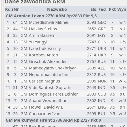
Dane zawodnika ARM
Rd
SNr
Nazwisko
Elo
Fed
Pkt
Wyn
GM Aronian Levon 2770 ARM Rp:2833 Pkt 9,5
1
64
GM
Mchedlishvili Mikheil
2593
GEO
7
w 1
2
44
GM
Halkias Stelios
2652
GRE
7
s 1
3
32
GM
Amin Bassem
2691
EGY
8
w 1
4
13
GM
Yu Yangyi
2743
CHN
10
s ½
5
10
GM
Ivanchuk Vassily
2771
UKR
11
w 1
6
21
GM
Korobov Anton
2714
UKR
9
w 1
7
12
GM
Grischuk Alexander
2767
RUS
11
s ½
8
5
GM
Mamedyarov Shakhriyar
2805
AZE
10
w 0
9
3
GM
Nepomniachtchi Ian
2812
RUS
10
s ½
10
1
GM
Carlsen Magnus
2906
NOR
11
w ½
11
51
GM
Vidit Santosh Gujrathi
2643
IND
9,5
s ½
12
6
GM
Dominguez Perez Leinier
2803
CUB
9,5
s 0
13
7
GM
Anand Viswanathan
2802
IND
9
w ½
14
38
GM
Howell David W L
2671
ENG
8,5
s 1
15
26
GM
Cheparinov Ivan
2699
BUL
9,5
w ½
GM Melkumyan Hrant 2736 ARM Rp:2727 Pkt 9
1
67
GM
Bok Benjamin
2589
NED
7
s 0