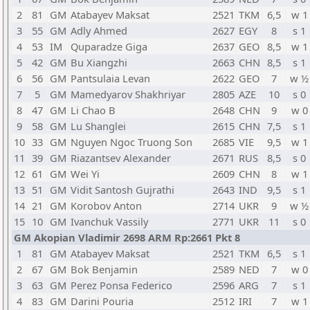
2
81
GM
Atabayev Maksat
2521
TKM
6,5
w 1
3
55
GM
Adly Ahmed
2627
EGY
8
s 1
4
53
IM
Quparadze Giga
2637
GEO
8,5
w 1
5
42
GM
Bu Xiangzhi
2663
CHN
8,5
s 1
6
56
GM
Pantsulaia Levan
2622
GEO
7
w ½
7
5
GM
Mamedyarov Shakhriyar
2805
AZE
10
s 0
8
47
GM
Li Chao B
2648
CHN
9
w 0
9
58
GM
Lu Shanglei
2615
CHN
7,5
s 1
10
33
GM
Nguyen Ngoc Truong Son
2685
VIE
9,5
w 1
11
39
GM
Riazantsev Alexander
2671
RUS
8,5
s 0
12
61
GM
Wei Yi
2609
CHN
8
w 1
13
51
GM
Vidit Santosh Gujrathi
2643
IND
9,5
s 1
14
21
GM
Korobov Anton
2714
UKR
9
w ½
15
10
GM
Ivanchuk Vassily
2771
UKR
11
s 0
GM Akopian Vladimir 2698 ARM Rp:2661 Pkt 8
1
81
GM
Atabayev Maksat
2521
TKM
6,5
s 1
2
67
GM
Bok Benjamin
2589
NED
7
w 0
3
63
GM
Perez Ponsa Federico
2596
ARG
7
s 1
4
83
GM
Darini Pouria
2512
IRI
7
w 1