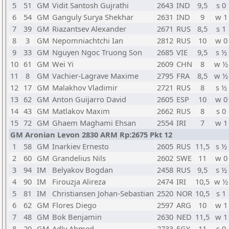
5
51
GM
Vidit Santosh Gujrathi
2643
IND
9,5
s 0
6
54
GM
Ganguly Surya Shekhar
2631
IND
9
w 1
7
39
GM
Riazantsev Alexander
2671
RUS
8,5
s 1
8
3
GM
Nepomniachtchi Ian
2812
RUS
10
w 0
9
33
GM
Nguyen Ngoc Truong Son
2685
VIE
9,5
s ½
10
61
GM
Wei Yi
2609
CHN
8
w ½
11
8
GM
Vachier-Lagrave Maxime
2795
FRA
8,5
w ½
12
17
GM
Malakhov Vladimir
2721
RUS
8
s ½
13
62
GM
Anton Guijarro David
2605
ESP
10
w 0
14
43
GM
Matlakov Maxim
2662
RUS
8
s 0
15
72
GM
Ghaem Maghami Ehsan
2554
IRI
7
w 1
GM Aronian Levon 2830 ARM Rp:2675 Pkt 12
1
58
GM
Inarkiev Ernesto
2605
RUS
11,5
s ½
2
60
GM
Grandelius Nils
2602
SWE
11
w 0
3
94
IM
Belyakov Bogdan
2458
RUS
9,5
s ½
4
90
IM
Firouzja Alireza
2474
IRI
10,5
w ½
5
81
IM
Christiansen Johan-Sebastian
2520
NOR
10,5
s 1
6
62
GM
Flores Diego
2597
ARG
10
w 1
7
48
GM
Bok Benjamin
2630
NED
11,5
w 1
8
20
GM
Adly Ahmed
2733
EGY
11
s 0