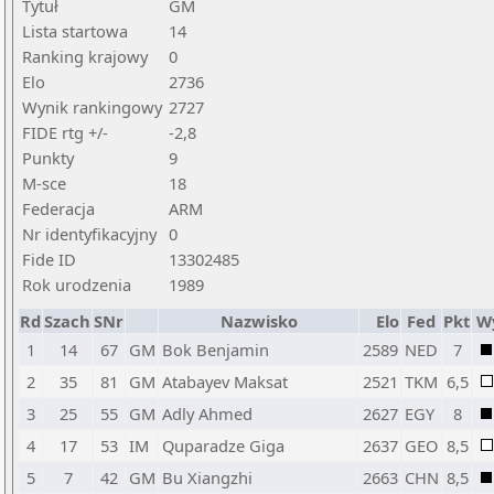
Tytuł
GM
Lista startowa
14
Ranking krajowy
0
Elo
2736
Wynik rankingowy
2727
FIDE rtg +/-
-2,8
Punkty
9
M-sce
18
Federacja
ARM
Nr identyfikacyjny
0
Fide ID
13302485
Rok urodzenia
1989
Rd
Szach
SNr
Nazwisko
Elo
Fed
Pkt
W
1
14
67
GM
Bok Benjamin
2589
NED
7
2
35
81
GM
Atabayev Maksat
2521
TKM
6,5
3
25
55
GM
Adly Ahmed
2627
EGY
8
4
17
53
IM
Quparadze Giga
2637
GEO
8,5
5
7
42
GM
Bu Xiangzhi
2663
CHN
8,5