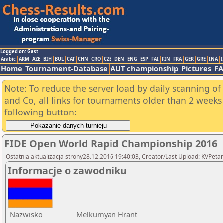
Logged on: Gast
Arabic
ARM
AZE
BIH
BUL
CAT
CHN
CRO
CZE
DEN
ENG
ESP
FAI
FIN
FRA
GER
GRE
INA
I
Home
Tournament-Database
AUT championship
Pictures
F
Note: To reduce the server load by daily scanning of 
and Co, all links for tournaments older than 2 weeks 
following button:
FIDE Open World Rapid Championship 2016
Ostatnia aktualizacja strony28.12.2016 19:40:03, Creator/Last Upload: KVPetar
Informacje o zawodniku
Nazwisko
Melkumyan Hrant