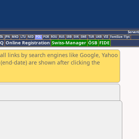
Servert
TA
JPN
MKD
LTU
NED
POL
POR
ROU
RUS
SRB
SVK
SWE
TUR
UKR
VIE
FontSize:11pt
AQ
Online Registration
Swiss-Manager
ÖSB
FIDE
all links by search engines like Google, Yahoo
(end-date) are shown after clicking the