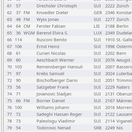
61
57
Drechsler Christoph
SUI
2222
Zürich
62
37
FM
Knoedler Dieter
GER
2346
Konsta
63
48
FM
Wyss Jonas
SUI
2277
Zürich
64
64
CM
Ferster Fabian
LIE
2188
Berlin
65
36
WGM
Berend Elvira S.
LUX
2349
Dudela
66
114
Rusconi Benito
SUI
1910
St. Gall
67
106
Ernst Heinz
SUI
1998
Osterm
68
61
Curien Nicolas
SUI
2202
Bern
69
80
Aeschbach Werner
SUI
2076
Aeugst 
70
103
Remensberger Hansuli
SUI
2007
Bassers
71
97
Krebs Samuel
SUI
2024
Luterb
72
90
Bischofberger Dario
SUI
2051
Trimmi
73
56
Salzgeber Frank
SUI
2229
Naters
74
71
Jovanovic Sladjan
SUI
2131
Oberuz
75
66
FM
Borner Daniel
SUI
2167
Männed
76
100
Williams Johann
SUI
2016
Morren
77
72
Sadeghi Hassan Roger
SUI
2122
Lausan
78
73
Paleologu Vladimir
SUI
2114
Viganel
79
54
Todorovic Nenad
SRB
2249
Nis