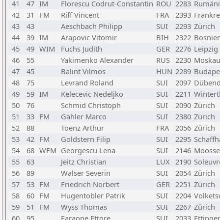
41
47
IM
Florescu Codrut-Constantin
ROU
2283
Rumäni
42
31
FM
Riff Vincent
FRA
2393
Frankre
43
43
Aeschbach Philipp
SUI
2293
Zürich
44
39
IM
Arapovic Vitomir
BIH
2322
Bosnie
45
49
WIM
Fuchs Judith
GER
2276
Leipzig
46
55
Yakimenko Alexander
RUS
2230
Moska
47
45
Balint Vilmos
HUN
2289
Budape
48
75
Levrand Roland
SUI
2097
Dübend
49
59
IM
Kelecevic Nedeljko
SUI
2211
Wintert
50
76
Schmid Christoph
SUI
2090
Zürich
51
33
FM
Gähler Marco
SUI
2380
Zürich
52
88
Toenz Arthur
FRA
2056
Zürich
53
42
FM
Goldstern Filip
SUI
2295
Schaff
54
68
WFM
Georgescu Lena
SUI
2146
Moosse
55
63
Jeitz Christian
LUX
2190
Soleuvr
56
89
Walser Severin
SUI
2054
Zürich
57
53
FM
Friedrich Norbert
GER
2251
Zürich
58
60
FM
Hugentobler Patrik
SUI
2204
Volkets
59
51
FM
Wyss Thomas
SUI
2267
Zürich
60
95
Faraone Ettore
SUI
2033
Ettinge