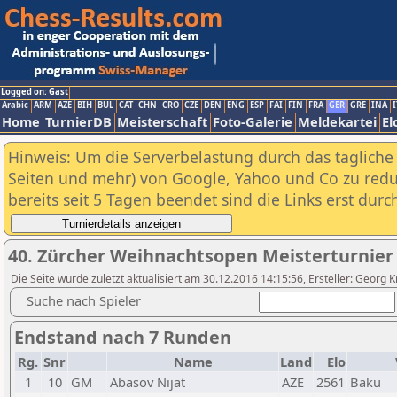
Logged on: Gast
Arabic
ARM
AZE
BIH
BUL
CAT
CHN
CRO
CZE
DEN
ENG
ESP
FAI
FIN
FRA
GER
GRE
INA
I
Home
TurnierDB
Meisterschaft
Foto-Galerie
Meldekartei
El
Hinweis: Um die Serverbelastung durch das tägliche D
Seiten und mehr) von Google, Yahoo und Co zu reduz
bereits seit 5 Tagen beendet sind die Links erst dur
40. Zürcher Weihnachtsopen Meisterturnier
Die Seite wurde zuletzt aktualisiert am 30.12.2016 14:15:56, Ersteller: Georg
Suche nach Spieler
Endstand nach 7 Runden
Rg.
Snr
Name
Land
Elo
1
10
GM
Abasov Nijat
AZE
2561
Baku