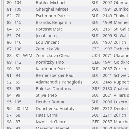
80
104
Bühler Michael
SUI
2007
Oberlu
81
109
Gherghel Mircea
SUI
1991
Zumiko
82
70
Eschmann Patrick
SUI
2143
Thalwil
83
115
Brandis Benjamin
SUI
1909
Männed
84
67
Potterat Marc
SUI
2161
St. Gall
85
74
Jenal Juerg
SUI
2099
St. Gall
86
116
Lou Vincent
SUI
1907
Zürich
87
108
Zemlicka Vit
CZE
1997
Tschech
88
81
WIM
Zemlickova Olena
UKR
2071
Ukrain
89
112
Kornitzky Tino
GER
1941
Goldkr
90
82
Kaufmann Patrick
SUI
2067
Zürich
91
94
Remensberger Paul
SUI
2041
Schwer
92
69
Adamantidis Panagiotis
SUI
2145
Rupper
93
65
Balokas Dimitrios
GRE
2180
Chalkid
94
99
Stijve Theo
SUI
2021
Villars 
95
105
Deuber Roman
SUI
2006
Luzern
96
40
IM
Donchenko Anatoly
GER
2312
Deutsc
97
58
Haas Carmi
SUI
2211
Zürich
98
87
Kwossek Georg
GER
2057
Münch
99
92
Marentini Marcel
SUI
2050
Bottigh