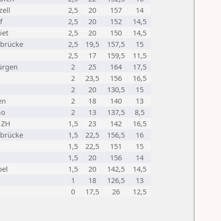
zell
2,5
20
157
14
f
2,5
20
152
14,5
iet
2,5
20
150
14,5
brücke
2,5
19,5
157,5
15
2,5
17
159,5
11,5
ürgen
2
25
164
17,5
2
23,5
156
16,5
2
20
130,5
15
en
2
18
140
13
mo
2
13
137,5
8,5
 ZH
1,5
23
142
16,5
brücke
1,5
22,5
156,5
16
1,5
22,5
151
15
1,5
20
156
14
bel
1,5
20
142,5
14,5
1
18
126,5
13
0
17,5
26
12,5