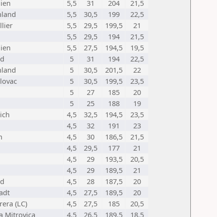
ien
5,5
31
204
21,5
hland
5,5
30,5
199
22,5
lier
5,5
29,5
199,5
21
5,5
29,5
194
21,5
ien
5,5
27,5
194,5
19,5
nd
5
31
194
22,5
hland
5
30,5
201,5
22
lovac
5
30,5
199,5
23,5
5
27
185
20
u
5
25
188
19
ich
4,5
32,5
194,5
23,5
4,5
32
191
23
n
4,5
30
186,5
21,5
4,5
29,5
177
21
4,5
29
193,5
20,5
4,5
29
189,5
21
nd
4,5
28
187,5
20
adt
4,5
27,5
189,5
20
era (LC)
4,5
27,5
185
20,5
 Mitrovica
4,5
26,5
189,5
18,5