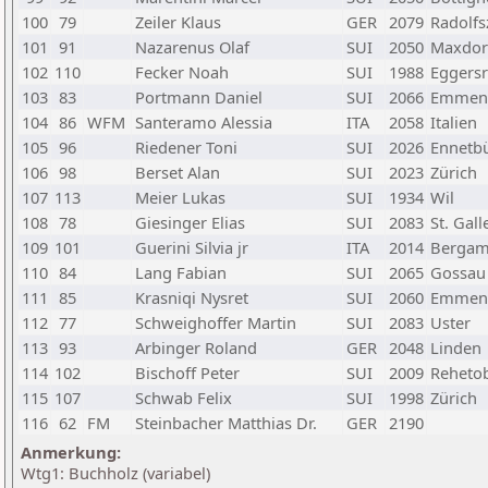
100
79
Zeiler Klaus
GER
2079
Radolfs
101
91
Nazarenus Olaf
SUI
2050
Maxdor
102
110
Fecker Noah
SUI
1988
Eggersr
103
83
Portmann Daniel
SUI
2066
Emmen
104
86
WFM
Santeramo Alessia
ITA
2058
Italien
105
96
Riedener Toni
SUI
2026
Ennetb
106
98
Berset Alan
SUI
2023
Zürich
107
113
Meier Lukas
SUI
1934
Wil
108
78
Giesinger Elias
SUI
2083
St. Gall
109
101
Guerini Silvia jr
ITA
2014
Berga
110
84
Lang Fabian
SUI
2065
Gossau
111
85
Krasniqi Nysret
SUI
2060
Emmen
112
77
Schweighoffer Martin
SUI
2083
Uster
113
93
Arbinger Roland
GER
2048
Linden
114
102
Bischoff Peter
SUI
2009
Reheto
115
107
Schwab Felix
SUI
1998
Zürich
116
62
FM
Steinbacher Matthias Dr.
GER
2190
Anmerkung:
Wtg1: Buchholz (variabel)