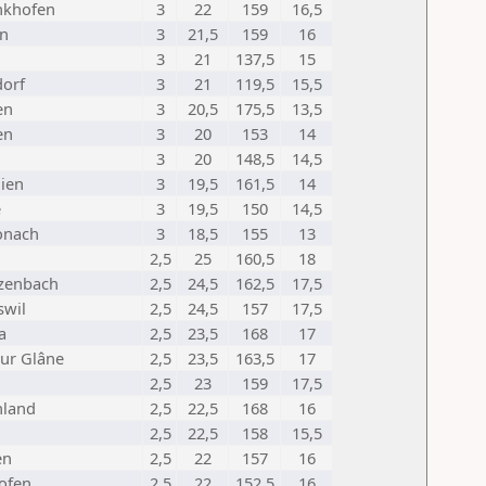
nkhofen
3
22
159
16,5
n
3
21,5
159
16
3
21
137,5
15
orf
3
21
119,5
15,5
en
3
20,5
175,5
13,5
en
3
20
153
14
3
20
148,5
14,5
ien
3
19,5
161,5
14
e
3
19,5
150
14,5
onach
3
18,5
155
13
2,5
25
160,5
18
zenbach
2,5
24,5
162,5
17,5
swil
2,5
24,5
157
17,5
a
2,5
23,5
168
17
sur Glâne
2,5
23,5
163,5
17
2,5
23
159
17,5
hland
2,5
22,5
168
16
2,5
22,5
158
15,5
en
2,5
22
157
16
ofen
2,5
22
152,5
16