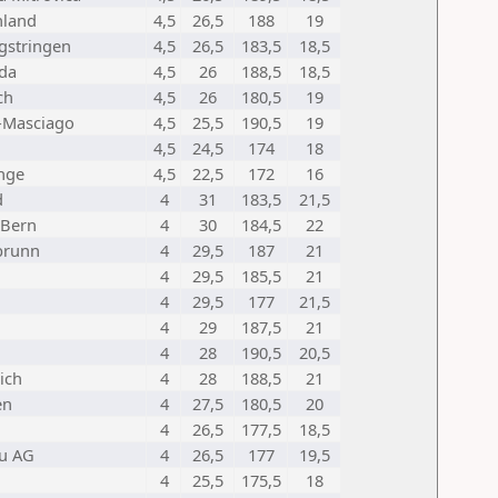
hland
4,5
26,5
188
19
gstringen
4,5
26,5
183,5
18,5
da
4,5
26
188,5
18,5
ch
4,5
26
180,5
19
-Masciago
4,5
25,5
190,5
19
4,5
24,5
174
18
nge
4,5
22,5
172
16
d
4
31
183,5
21,5
 Bern
4
30
184,5
22
brunn
4
29,5
187
21
4
29,5
185,5
21
4
29,5
177
21,5
4
29
187,5
21
4
28
190,5
20,5
ich
4
28
188,5
21
en
4
27,5
180,5
20
4
26,5
177,5
18,5
u AG
4
26,5
177
19,5
4
25,5
175,5
18