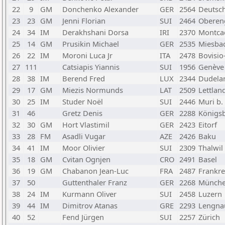
22
9
GM
Donchenko Alexander
GER
2564
Deutsc
23
23
GM
Jenni Florian
SUI
2464
Oberen
24
34
IM
Derakhshani Dorsa
IRI
2370
Montca
25
14
GM
Prusikin Michael
GER
2535
Miesba
26
22
IM
Moroni Luca Jr
ITA
2478
Bovisio
27
111
Catsiapis Yiannis
SUI
1956
Genève
28
38
IM
Berend Fred
LUX
2344
Dudela
29
17
GM
Miezis Normunds
LAT
2509
Lettlan
30
25
IM
Studer Noël
SUI
2446
Muri b.
31
46
Gretz Denis
GER
2288
Königs
32
30
GM
Hort Vlastimil
GER
2423
Eitorf
33
28
FM
Asadli Vugar
AZE
2426
Baku
34
41
IM
Moor Olivier
SUI
2309
Thalwil
35
18
GM
Cvitan Ognjen
CRO
2491
Basel
36
19
GM
Chabanon Jean-Luc
FRA
2487
Frankre
37
50
Guttenthaler Franz
GER
2268
Münch
38
24
IM
Kurmann Oliver
SUI
2458
Luzern
39
44
IM
Dimitrov Atanas
GRE
2293
Lengna
40
52
Fend Jürgen
SUI
2257
Zürich