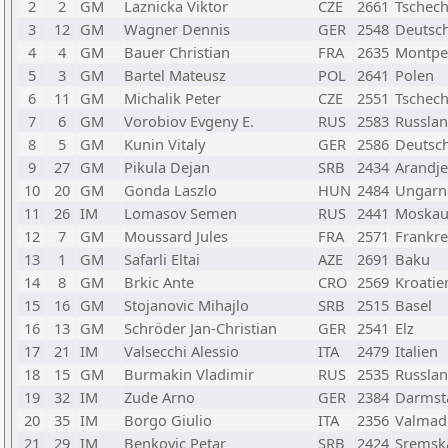
2
2
GM
Laznicka Viktor
CZE
2661
Tschech
3
12
GM
Wagner Dennis
GER
2548
Deutsc
4
4
GM
Bauer Christian
FRA
2635
Montpel
5
3
GM
Bartel Mateusz
POL
2641
Polen
6
11
GM
Michalik Peter
CZE
2551
Tschech
7
6
GM
Vorobiov Evgeny E.
RUS
2583
Russla
8
5
GM
Kunin Vitaly
GER
2586
Deutsc
9
27
GM
Pikula Dejan
SRB
2434
Arandje
10
20
GM
Gonda Laszlo
HUN
2484
Ungarn
11
26
IM
Lomasov Semen
RUS
2441
Moska
12
7
GM
Moussard Jules
FRA
2571
Frankre
13
1
GM
Safarli Eltai
AZE
2691
Baku
14
8
GM
Brkic Ante
CRO
2569
Kroatie
15
16
GM
Stojanovic Mihajlo
SRB
2515
Basel
16
13
GM
Schröder Jan-Christian
GER
2541
Elz
17
21
IM
Valsecchi Alessio
ITA
2479
Italien
18
15
GM
Burmakin Vladimir
RUS
2535
Russla
19
32
IM
Zude Arno
GER
2384
Darmst
20
35
IM
Borgo Giulio
ITA
2356
Valmadr
21
29
IM
Benkovic Petar
SRB
2424
Sremska