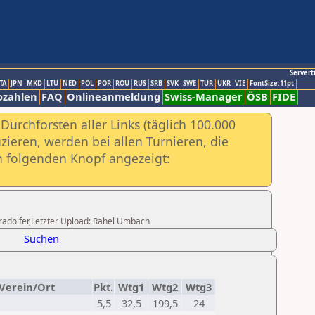
Servert
TA
JPN
MKD
LTU
NED
POL
POR
ROU
RUS
SRB
SVK
SWE
TUR
UKR
VIE
FontSize:11pt
ozahlen
FAQ
Onlineanmeldung
Swiss-Manager
ÖSB
FIDE
urchforsten aller Links (täglich 100.000
ieren, werden bei allen Turnieren, die
ch folgenden Knopf angezeigt:
 Kradolfer,Letzter Upload: Rahel Umbach
Suchen
Verein/Ort
Pkt.
Wtg1
Wtg2
Wtg3
5,5
32,5
199,5
24