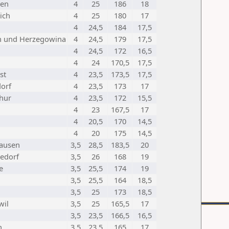
en
4
25
186
18
ich
4
25
180
17
4
24,5
184
17,5
n und Herzegowina
4
24,5
179
17,5
4
24,5
172
16,5
u
4
24
170,5
17,5
st
4
23,5
173,5
17,5
orf
4
23,5
173
17
hur
4
23,5
172
15,5
4
23
167,5
17
4
20,5
170
14,5
4
20
175
14,5
hausen
3,5
28,5
183,5
20
edorf
3,5
26
168
19
e
3,5
25,5
174
19
3,5
25,5
164
18,5
3,5
25
173
18,5
wil
3,5
25
165,5
17
3,5
23,5
166,5
16,5
n
3,5
23,5
165
17