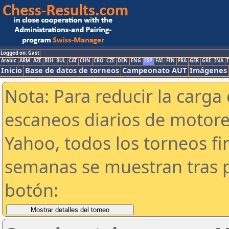
Logged on: Gast
Arabic
ARM
AZE
BIH
BUL
CAT
CHN
CRO
CZE
DEN
ENG
ESP
FAI
FIN
FRA
GER
GRE
INA
I
Inicio
Base de datos de torneos
Campeonato AUT
Imágenes
Nota: Para reducir la carga 
escaneos diarios de motor
Yahoo, todos los torneos f
semanas se muestran tras p
botón: