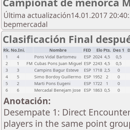
Campionat de menorca M
Última actualización14.01.2017 20:40:
bepmercadal
Clasificación Final despu
Rk.
No.Ini.
Nombre
FED
Elo
Pts.
Des 1
D
1
4
Pons Vidal Bartomeu
ESP
2024
4,5
0,5
2
1
FM
Cubas Pons Juan Miguel
ESP
2243
4,5
0,5
3
3
Campins Bagur Esteve
ESP
1718
2,5
0
4
5
Simo Bordoy Guillermo
ESP
1952
2
0
5
2
Marti Pons Eugeni
ESP
1722
1
0
6
6
Mercadal Benejam Jose
ESP
1863
0,5
0
Anotación:
Desempate 1: Direct Encounter 
players in the same point grou