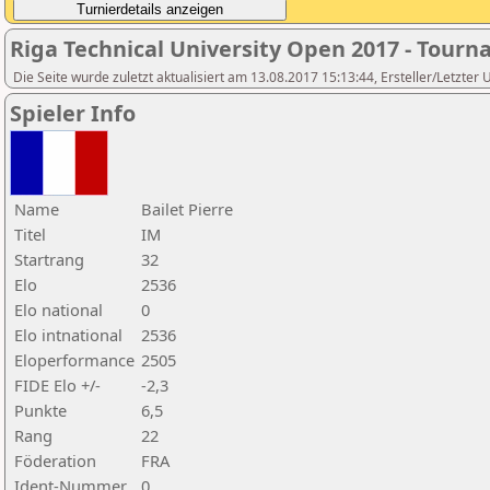
Riga Technical University Open 2017 - Tour
Die Seite wurde zuletzt aktualisiert am 13.08.2017 15:13:44, Ersteller/Letzter 
Spieler Info
Name
Bailet Pierre
Titel
IM
Startrang
32
Elo
2536
Elo national
0
Elo intnational
2536
Eloperformance
2505
FIDE Elo +/-
-2,3
Punkte
6,5
Rang
22
Föderation
FRA
Ident-Nummer
0