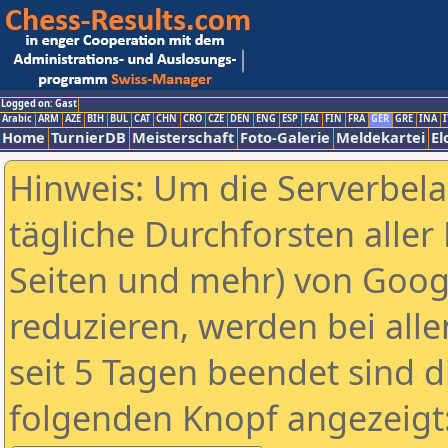
Logged on: Gast
Arabic
ARM
AZE
BIH
BUL
CAT
CHN
CRO
CZE
DEN
ENG
ESP
FAI
FIN
FRA
GER
GRE
INA
I
Home
TurnierDB
Meisterschaft
Foto-Galerie
Meldekartei
El
Hinweis: Um die Serverbel
tägliche Durchforsten aller 
Seiten und mehr) von Goog
reduzieren, werden bei alle
seit 5 Tagen beendet sind d
folgenden Knopf angezeigt