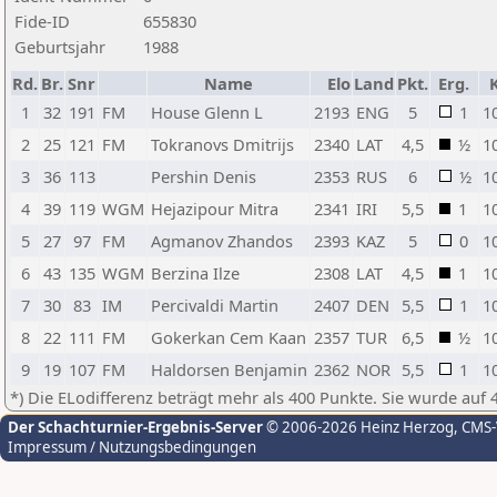
Fide-ID
655830
Geburtsjahr
1988
Rd.
Br.
Snr
Name
Elo
Land
Pkt.
Erg.
1
32
191
FM
House Glenn L
2193
ENG
5
1
1
2
25
121
FM
Tokranovs Dmitrijs
2340
LAT
4,5
½
1
3
36
113
Pershin Denis
2353
RUS
6
½
1
4
39
119
WGM
Hejazipour Mitra
2341
IRI
5,5
1
1
5
27
97
FM
Agmanov Zhandos
2393
KAZ
5
0
1
6
43
135
WGM
Berzina Ilze
2308
LAT
4,5
1
1
7
30
83
IM
Percivaldi Martin
2407
DEN
5,5
1
1
8
22
111
FM
Gokerkan Cem Kaan
2357
TUR
6,5
½
1
9
19
107
FM
Haldorsen Benjamin
2362
NOR
5,5
1
1
*) Die ELodifferenz beträgt mehr als 400 Punkte. Sie wurde auf 
Der Schachturnier-Ergebnis-Server
© 2006-2026 Heinz Herzog
, CMS
Impressum / Nutzungsbedingungen