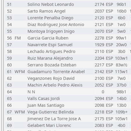
51
Solino Nebot Leonardo
2174
ESP
96b1
52
Sarto Ramos Angel
2037
ESP
16b0
53
Lorente Penalba Diego
2120
ESP
6b0
54
Diaz Rodriguez Jose Antonio
2121
ESP
1w0
55
Montoya Irigoyen Inigo
2070
ESP
5w0
56
FM
Garcia Garcia Ruben
2278
ESP
99w1
57
Navarrete Espi Samuel
1929
ESP
20w0
58
Lechado Artigues Pedro
2110
ESP
3b0
59
Ruiz Marana Alejandro
2204
ESP
103w1
60
Serrano Bozada Esteban
2217
ESP
83w½
61
WFM
Guadamuro Torrente Anabel
2142
ESP
115w1
62
Veganzones Rojo David
2100
ESP
7w0
63
Machin Arbelo Pedro Alexis
2052
ESP
37b0
64
N N
0
98b1
65
Valls Casas Jordi
2094
ESP
14b0
66
Juan Mas Santiago
2098
ESP
13b0
67
WFM
Vega Gutierrez Belinda
2218
ESP
109b+
68
Jimenez De La Torre Jose A
2175
ESP
105w1
69
Gelabert Mari Llorenc
2083
ESP
4b0