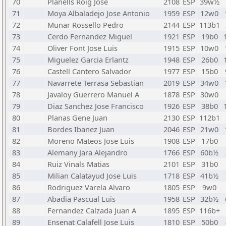
70
Planells Roig Jose
2108
ESP
39w½
71
Moya Albaladejo Jose Antonio
1959
ESP
12w0
72
Munar Rossello Pedro
2144
ESP
113b1
73
Cerdo Fernandez Miguel
1921
ESP
19b0
74
Oliver Font Jose Luis
1915
ESP
10w0
75
Miguelez Garcia Erlantz
1948
ESP
26b0
76
Castell Cantero Salvador
1977
ESP
15b0
77
Navarrete Terrasa Sebastian
2019
ESP
34w0
78
Javaloy Guerrero Manuel A
1878
ESP
30w0
79
Diaz Sanchez Jose Francisco
1926
ESP
38b0
80
Planas Gene Juan
2130
ESP
112b1
81
Bordes Ibanez Juan
2046
ESP
21w0
82
Moreno Mateos Jose Luis
1908
ESP
17b0
83
Alemany Jara Alejandro
1766
ESP
60b½
84
Ruiz Vinals Matias
2101
ESP
31b0
85
Milian Calatayud Jose Luis
1718
ESP
41b½
86
Rodriguez Varela Alvaro
1805
ESP
9w0
87
Abadia Pascual Luis
1958
ESP
32b½
88
Fernandez Calzada Juan A
1895
ESP
116b+
89
Ensenat Calafell Jose Luis
1810
ESP
50b0