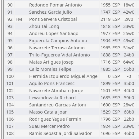
90
Redondo Pomar Antonio
1955
ESP
18w0
91
Sanchez Garcia Julio
1747
ESP
42w0
92
FM
Pons Servera Cristobal
2119
ESP
2w0
93
Zhou Tai Long
1818
ESP
33w0
94
Andreu Lopez Santiago
1977
ESP
25w0
95
Figuerola Campins Antonio
1904
ESP
49w0
96
Navarrete Terrasa Antonio
1965
ESP
51w0
97
Trillo-Figueroa Vidal Antonio
1838
ESP
24b0
98
Matas Artigues Josep
1716
ESP
64w0
99
Caliz Morales Felipe
1885
ESP
56b0
100
Hermida Izquierdo Miguel Angel
0
ESP
-0
101
Aguilo Pons Francesc
1899
ESP
35b0
102
Navarrete Abraham Jorge
1501
ESP
44b0
103
Lewandowski Richard
1685
ESP
59b0
104
Santandreu Garcias Antoni
1690
ESP
28w0
105
Masso Catala Joan
1529
ESP
68b0
106
Rodriguez Yague Fermin
1796
ESP
22b0
107
Suau Mercer Pedro
1924
ESP
23w0
108
Ramis Sebastia Jordi Salvador
1696
ESP
46b0