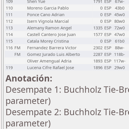
109
Shen Yue
1791
ESP
67w-
110
Moreno Garcia Pablo
0
ESP
43b0
111
Ponce Cano Adrian
0
ESP
45w0
112
Isern Vignola Marcial
0
ESP
80w0
113
Alemany Ramon Angel
1335
ESP
72w0
114
Castell Cantero Jose Juan
1577
ESP
47w0
115
Catala Morey Cristina
0
ESP
61b0
116
FM
Fernandez Barrera Victor
2302
ESP
88w-
FM
Gomez Jurado Luis Alberto
2287
ESP
118b-
Oliver Amengual Adria
1893
ESP
117w-
119
Lucena Cifre Rafael Jose
1896
ESP
29w0
Anotación:
Desempate 1: Buchholz Tie-Bre
parameter)
Desempate 2: Buchholz Tie-Bre
parameter)