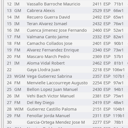
12
IM
Vassallo Barroche Mauricio
2411
ESP
71b1
13
GM
Cabrera Alexis
2529
ESP
66w1
14
IM
Recuero Guerra David
2492
ESP
65w1
15
IM
Teran Alvarez Ismael
2432
ESP
76w1
16
IM
Cuenca Jimenez Jose Fernando
2460
ESP
52w1
17
FM
Valmana Canto Jaime
2332
ESP
82w1
18
FM
Camacho Collados Jose
2401
ESP
90b1
19
FM
Alvarez Fernandez Enrique
2340
ESP
73w1
20
FM
Mascaro March Pedro
2369
ESP
57b1
21
IM
Aloma Vidal Robert
2462
ESP
81b1
22
Gaya Llodra Juan
2218
ESP
106w1
23
WGM
Vega Gutierrez Sabrina
2357
ESP
107b1
24
FM
Menvielle Laccourreye Augusto
2254
ESP
97w1
25
GM
Bellon Lopez Juan Manuel
2430
ESP
94b1
26
IM
Vehi Bach Victor Manuel
2381
ESP
75w1
27
FM
Del Rey Diego
2419
ESP
48w1
28
WIM
Gutierrez Castillo Paloma
2151
ESP
104b1
29
FM
Fenollar Jorda Manuel
2311
ESP
119b1
30
Garcia-Ortega Mendez Jose M
2277
ESP
78b1