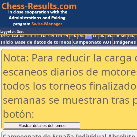
Logged on: Gast
Arabic
ARM
AZE
BIH
BUL
CAT
CHN
CRO
CZE
DEN
ENG
ESP
FAI
FIN
FRA
GER
GRE
INA
I
Inicio
Base de datos de torneos
Campeonato AUT
Imágenes
Nota: Para reducir la carga 
escaneos diarios de motor
todos los torneos finalizad
semanas se muestran tras p
botón:
Campeonato de España Individual Absoluto