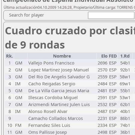
Última actualización04.10.2009 14:26:28, Propietario/Última carga: TORREN
Search for player
Cuadro cruzado por clasi
de 9 rondas
Rk.
Nombre
Elo
FED
1.Rd
1
GM
Vallejo Pons Francisco
2696
ESP
54b1
2
GM
Lopez Martinez Josep Manuel
2570
ESP
92b1
3
GM
Del Rio De Angelis Salvador G
2559
ESP
58w1
4
IM
Cacho Reigadas Sergio
2484
ESP
69w1
5
GM
De La Villa Garcia Jesus Maria
2481
ESP
55b1
6
GM
Illescas Cordoba Miguel
2591
ESP
53w1
7
GM
Arizmendi Martinez Julen Luis
2532
ESP
62b1
8
IM
Alonso Rosell Alvar
2487
ESP
40b1
9
Camacho Collados Marcos
2231
ESP
86b1
10
FM
Fernandez Siles Luis
2334
ESP
74b1
11
GM
Oms Pallisse Josep
2498
ESP
36b1