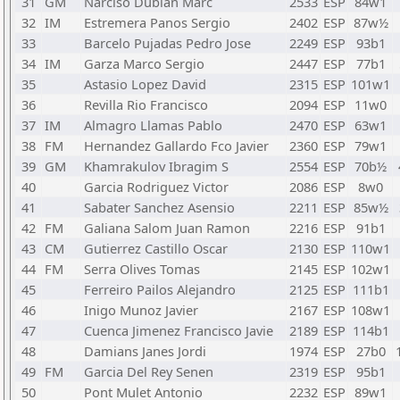
31
GM
Narciso Dublan Marc
2533
ESP
84w1
32
IM
Estremera Panos Sergio
2402
ESP
87w½
33
Barcelo Pujadas Pedro Jose
2249
ESP
93b1
34
IM
Garza Marco Sergio
2447
ESP
77b1
35
Astasio Lopez David
2315
ESP
101w1
36
Revilla Rio Francisco
2094
ESP
11w0
37
IM
Almagro Llamas Pablo
2470
ESP
63w1
38
FM
Hernandez Gallardo Fco Javier
2360
ESP
79w1
39
GM
Khamrakulov Ibragim S
2554
ESP
70b½
40
Garcia Rodriguez Victor
2086
ESP
8w0
41
Sabater Sanchez Asensio
2211
ESP
85w½
42
FM
Galiana Salom Juan Ramon
2216
ESP
91b1
43
CM
Gutierrez Castillo Oscar
2130
ESP
110w1
44
FM
Serra Olives Tomas
2145
ESP
102w1
45
Ferreiro Pailos Alejandro
2125
ESP
111b1
46
Inigo Munoz Javier
2167
ESP
108w1
47
Cuenca Jimenez Francisco Javie
2189
ESP
114b1
48
Damians Janes Jordi
1974
ESP
27b0
49
FM
Garcia Del Rey Senen
2319
ESP
95b1
50
Pont Mulet Antonio
2232
ESP
89w1