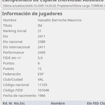
Última actualización04.10.2009 14:26:28, Propietario/Última carga: TORREN
Información de jugadores
Nombre
Vassallo Barroche Mauricio
Título
IM
Ranking inicial
21
Elo
2411
Elo nacional
2388
Elo internacional
2411
Performance
2439
FIDE elo +/-
5,9
Puntos
6
Puesto
12
Federación
ESP
Club/Ciudad
VAL
Código nacional
11103
Código FIDE
101648
Fecha de nacimiento
1966
Rd.
M.
No.Ini.
Nombre
Elo
FED
Cl