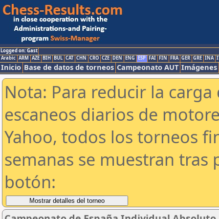
Logged on: Gast
Arabic
ARM
AZE
BIH
BUL
CAT
CHN
CRO
CZE
DEN
ENG
ESP
FAI
FIN
FRA
GER
GRE
INA
I
Inicio
Base de datos de torneos
Campeonato AUT
Imágenes
Nota: Para reducir la carga 
escaneos diarios de motor
Yahoo, todos los torneos f
semanas se muestran tras p
botón:
Campeonato de España Individual Absoluto