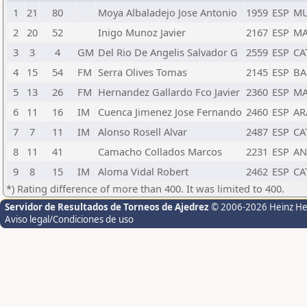
1
21
80
Moya Albaladejo Jose Antonio
1959
ESP
M
2
20
52
Inigo Munoz Javier
2167
ESP
M
3
3
4
GM
Del Rio De Angelis Salvador G
2559
ESP
CA
4
15
54
FM
Serra Olives Tomas
2145
ESP
BA
5
13
26
FM
Hernandez Gallardo Fco Javier
2360
ESP
M
6
11
16
IM
Cuenca Jimenez Jose Fernando
2460
ESP
AR
7
7
11
IM
Alonso Rosell Alvar
2487
ESP
CA
8
11
41
Camacho Collados Marcos
2231
ESP
A
9
8
15
IM
Aloma Vidal Robert
2462
ESP
CA
*) Rating difference of more than 400. It was limited to 400.
Servidor de Resultados de Torneos de Ajedrez
© 2006-2026 Heinz H
Aviso legal/Condiciones de uso