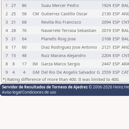
1
27
86
Suau Mercer Pedro
1924
ESP
BA
2
25
58
CM
Gutierrez Castillo Oscar
2130
ESP
AN
3
21
68
Revilla Rio Francisco
2094
ESP
CN
4
28
76
Navarrete Terrasa Sebastian
2019
ESP
BA
5
21
64
Planells Roig Jose
2108
ESP
BA
6
17
60
Diaz Rodriguez Jose Antonio
2121
ESP
AN
7
15
48
Ruiz Marana Alejandro
2204
ESP
CN
8
8
17
IM
Garza Marco Sergio
2447
ESP
AR
9
4
4
GM
Del Rio De Angelis Salvador G
2559
ESP
CAT
*) Rating difference of more than 400. It was limited to 400.
Servidor de Resultados de Torneos de Ajedrez
© 2006-2026 Heinz H
Aviso legal/Condiciones de uso