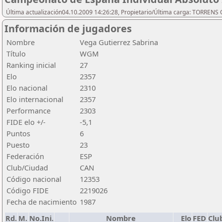
Última actualización04.10.2009 14:26:28, Propietario/Última carga: TORREN
Información de jugadores
Nombre
Vega Gutierrez Sabrina
Título
WGM
Ranking inicial
27
Elo
2357
Elo nacional
2310
Elo internacional
2357
Performance
2303
FIDE elo +/-
-5,1
Puntos
6
Puesto
23
Federación
ESP
Club/Ciudad
CAN
Código nacional
12353
Código FIDE
2219026
Fecha de nacimiento
1987
Rd.
M.
No.Ini.
Nombre
Elo
FED
Clu