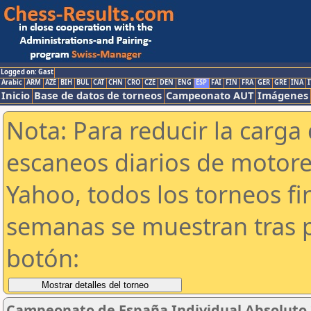
Logged on: Gast
Arabic
ARM
AZE
BIH
BUL
CAT
CHN
CRO
CZE
DEN
ENG
ESP
FAI
FIN
FRA
GER
GRE
INA
I
Inicio
Base de datos de torneos
Campeonato AUT
Imágenes
Nota: Para reducir la carga 
escaneos diarios de motor
Yahoo, todos los torneos f
semanas se muestran tras p
botón:
Campeonato de España Individual Absoluto