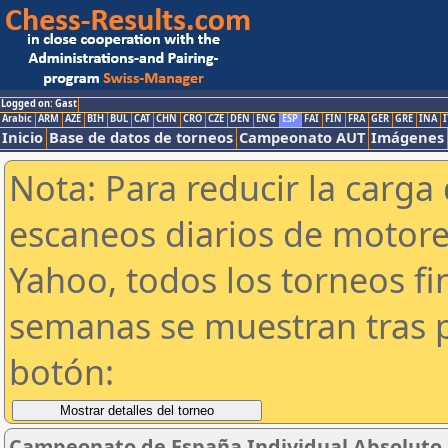
Logged on: Gast
Arabic
ARM
AZE
BIH
BUL
CAT
CHN
CRO
CZE
DEN
ENG
ESP
FAI
FIN
FRA
GER
GRE
INA
I
Inicio
Base de datos de torneos
Campeonato AUT
Imágenes
Nota: Para reducir la carga 
escaneos diarios de motor
Yahoo, todos los torneos f
semanas se muestran tras p
botón:
Campeonato de España Individual Absoluto