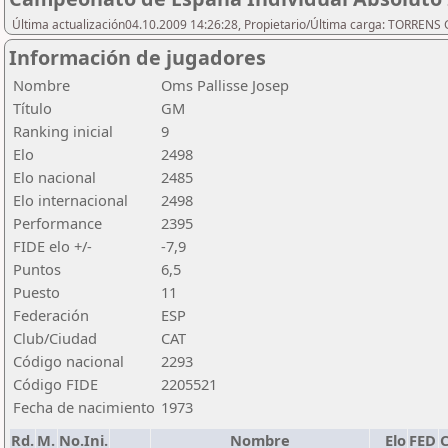
Última actualización04.10.2009 14:26:28, Propietario/Última carga: TORREN
Información de jugadores
Nombre
Oms Pallisse Josep
Título
GM
Ranking inicial
9
Elo
2498
Elo nacional
2485
Elo internacional
2498
Performance
2395
FIDE elo +/-
-7,9
Puntos
6,5
Puesto
11
Federación
ESP
Club/Ciudad
CAT
Código nacional
2293
Código FIDE
2205521
Fecha de nacimiento
1973
Rd.
M.
No.Ini.
Nombre
Elo
FED
C