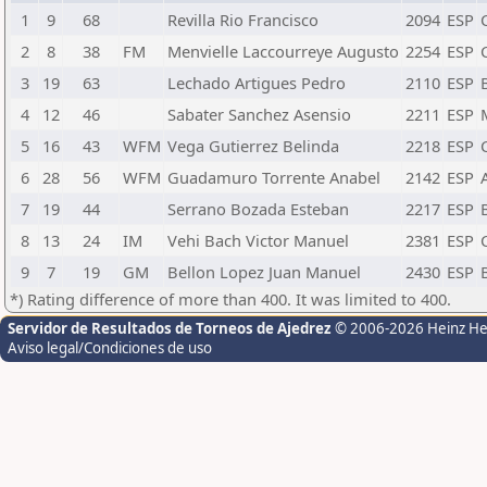
1
9
68
Revilla Rio Francisco
2094
ESP
2
8
38
FM
Menvielle Laccourreye Augusto
2254
ESP
3
19
63
Lechado Artigues Pedro
2110
ESP
4
12
46
Sabater Sanchez Asensio
2211
ESP
5
16
43
WFM
Vega Gutierrez Belinda
2218
ESP
6
28
56
WFM
Guadamuro Torrente Anabel
2142
ESP
7
19
44
Serrano Bozada Esteban
2217
ESP
8
13
24
IM
Vehi Bach Victor Manuel
2381
ESP
9
7
19
GM
Bellon Lopez Juan Manuel
2430
ESP
*) Rating difference of more than 400. It was limited to 400.
Servidor de Resultados de Torneos de Ajedrez
© 2006-2026 Heinz H
Aviso legal/Condiciones de uso