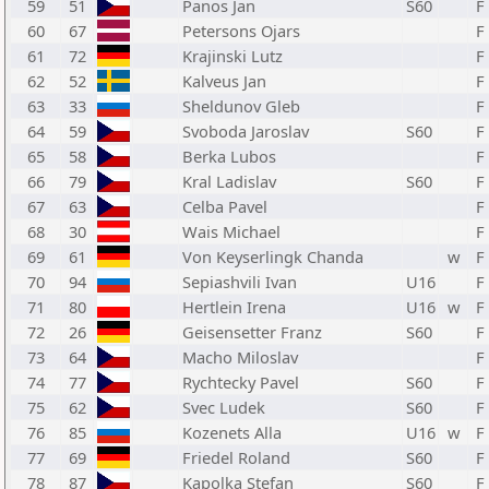
59
51
Panos Jan
S60
F
60
67
Petersons Ojars
F
61
72
Krajinski Lutz
F
62
52
Kalveus Jan
F
63
33
Sheldunov Gleb
F
64
59
Svoboda Jaroslav
S60
F
65
58
Berka Lubos
F
66
79
Kral Ladislav
S60
F
67
63
Celba Pavel
F
68
30
Wais Michael
F
69
61
Von Keyserlingk Chanda
w
F
70
94
Sepiashvili Ivan
U16
F
71
80
Hertlein Irena
U16
w
F
72
26
Geisensetter Franz
S60
F
73
64
Macho Miloslav
F
74
77
Rychtecky Pavel
S60
F
75
62
Svec Ludek
S60
F
76
85
Kozenets Alla
U16
w
F
77
69
Friedel Roland
S60
F
78
87
Kapolka Stefan
S60
F