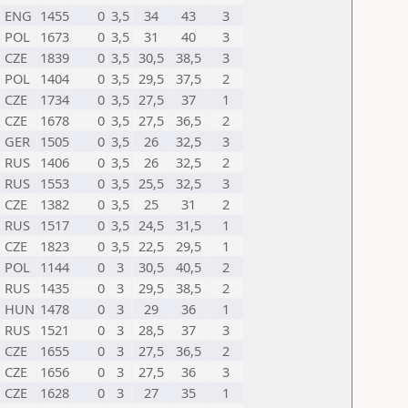
ENG
1455
0
3,5
34
43
3
POL
1673
0
3,5
31
40
3
CZE
1839
0
3,5
30,5
38,5
3
POL
1404
0
3,5
29,5
37,5
2
CZE
1734
0
3,5
27,5
37
1
CZE
1678
0
3,5
27,5
36,5
2
GER
1505
0
3,5
26
32,5
3
RUS
1406
0
3,5
26
32,5
2
RUS
1553
0
3,5
25,5
32,5
3
CZE
1382
0
3,5
25
31
2
RUS
1517
0
3,5
24,5
31,5
1
CZE
1823
0
3,5
22,5
29,5
1
POL
1144
0
3
30,5
40,5
2
RUS
1435
0
3
29,5
38,5
2
HUN
1478
0
3
29
36
1
RUS
1521
0
3
28,5
37
3
CZE
1655
0
3
27,5
36,5
2
CZE
1656
0
3
27,5
36
3
CZE
1628
0
3
27
35
1