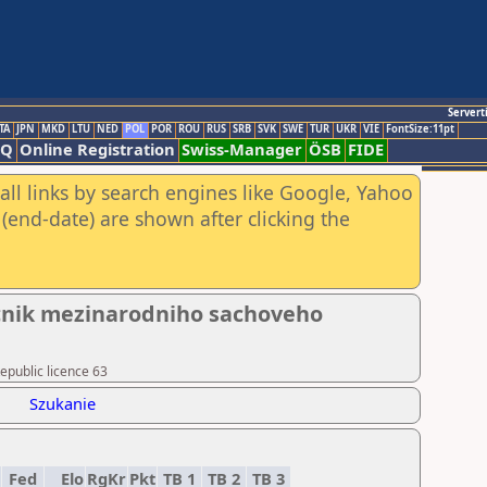
Servert
TA
JPN
MKD
LTU
NED
POL
POR
ROU
RUS
SRB
SVK
SWE
TUR
UKR
VIE
FontSize:11pt
AQ
Online Registration
Swiss-Manager
ÖSB
FIDE
all links by search engines like Google, Yahoo
(end-date) are shown after clicking the
ocnik mezinarodniho sachoveho
epublic licence 63
Szukanie
Fed
Elo
RgKr
Pkt
TB 1
TB 2
TB 3