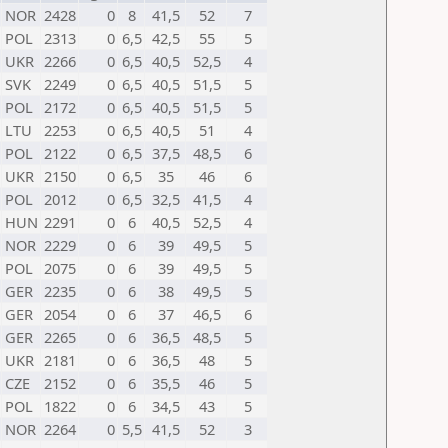
NOR
2428
0
8
41,5
52
7
POL
2313
0
6,5
42,5
55
5
UKR
2266
0
6,5
40,5
52,5
4
SVK
2249
0
6,5
40,5
51,5
5
POL
2172
0
6,5
40,5
51,5
5
LTU
2253
0
6,5
40,5
51
4
POL
2122
0
6,5
37,5
48,5
6
UKR
2150
0
6,5
35
46
6
POL
2012
0
6,5
32,5
41,5
4
HUN
2291
0
6
40,5
52,5
4
NOR
2229
0
6
39
49,5
5
POL
2075
0
6
39
49,5
5
GER
2235
0
6
38
49,5
5
GER
2054
0
6
37
46,5
6
GER
2265
0
6
36,5
48,5
5
UKR
2181
0
6
36,5
48
5
CZE
2152
0
6
35,5
46
5
POL
1822
0
6
34,5
43
5
NOR
2264
0
5,5
41,5
52
3