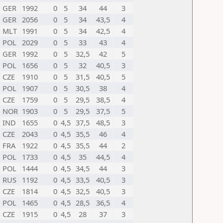
GER
1992
0
5
34
44
3
GER
2056
0
5
34
43,5
4
MLT
1991
0
5
34
42,5
4
POL
2029
0
5
33
43
4
GER
1992
0
5
32,5
42
5
POL
1656
0
5
32
40,5
3
CZE
1910
0
5
31,5
40,5
5
POL
1907
0
5
30,5
38
4
CZE
1759
0
5
29,5
38,5
4
NOR
1903
0
5
29,5
37,5
5
IND
1655
0
4,5
37,5
48,5
3
CZE
2043
0
4,5
35,5
46
4
FRA
1922
0
4,5
35,5
44
2
POL
1733
0
4,5
35
44,5
4
POL
1444
0
4,5
34,5
44
3
RUS
1192
0
4,5
33,5
40,5
3
CZE
1814
0
4,5
32,5
40,5
3
POL
1465
0
4,5
28,5
36,5
4
CZE
1915
0
4,5
28
37
3