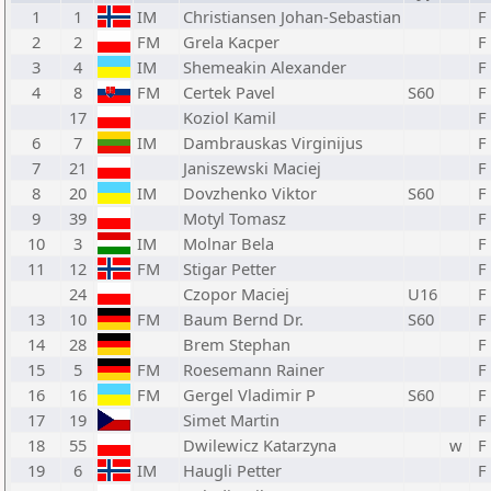
1
1
IM
Christiansen Johan-Sebastian
F
2
2
FM
Grela Kacper
F
3
4
IM
Shemeakin Alexander
F
4
8
FM
Certek Pavel
S60
F
17
Koziol Kamil
F
6
7
IM
Dambrauskas Virginijus
F
7
21
Janiszewski Maciej
F
8
20
IM
Dovzhenko Viktor
S60
F
9
39
Motyl Tomasz
F
10
3
IM
Molnar Bela
F
11
12
FM
Stigar Petter
F
24
Czopor Maciej
U16
F
13
10
FM
Baum Bernd Dr.
S60
F
14
28
Brem Stephan
F
15
5
FM
Roesemann Rainer
F
16
16
FM
Gergel Vladimir P
S60
F
17
19
Simet Martin
F
18
55
Dwilewicz Katarzyna
w
F
19
6
IM
Haugli Petter
F