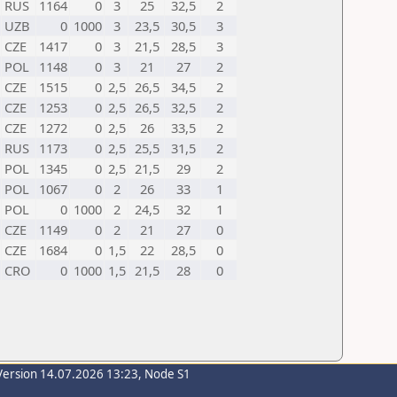
RUS
1164
0
3
25
32,5
2
UZB
0
1000
3
23,5
30,5
3
CZE
1417
0
3
21,5
28,5
3
POL
1148
0
3
21
27
2
CZE
1515
0
2,5
26,5
34,5
2
CZE
1253
0
2,5
26,5
32,5
2
CZE
1272
0
2,5
26
33,5
2
RUS
1173
0
2,5
25,5
31,5
2
POL
1345
0
2,5
21,5
29
2
POL
1067
0
2
26
33
1
POL
0
1000
2
24,5
32
1
CZE
1149
0
2
21
27
0
CZE
1684
0
1,5
22
28,5
0
CRO
0
1000
1,5
21,5
28
0
Version 14.07.2026 13:23, Node S1