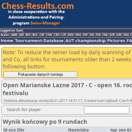
Logged on: Gast
Arabic
ARM
AZE
BIH
BUL
CAT
CHN
CRO
CZE
DEN
ENG
ESP
FAI
FIN
FRA
GER
GRE
INA
I
Home
Tournament-Database
AUT championship
Pictures
F
Note: To reduce the server load by daily scanning of 
and Co, all links for tournaments older than 2 weeks 
following button:
Open Marianske Lazne 2017 - C - open 16. r
festivalu
Ostatnia aktualizacja strony28.01.2017 14:31:17, Creator/Last Upload: Czech R
Search for player
Wynik końcowy po 9 rundach
M-sce
SNr
Nazwisko
typ
sex
Gr