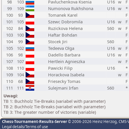
98
103
Pavluchenkova Ksenia
U16
w
F
99
109
Numonova Rukhshona
U16
w
*
100
93
Tomanek Karel
F
101
105
Szewc Dobromila
U16
w
F
102
84
Ruzickova Helena
S60
w
F
103
100
Haftar Bohdan
F
104
99
Stocek Jiri
S60
F
105
102
Tedeeva Olga
U16
w
F
106
98
Dadello Barbara
U16
w
F
107
107
Hertlein Agnieszka
w
F
108
110
Pawicki Filip
U16
*
109
104
Horackova Isabela
w
F
110
68
Friesecky Tomas
F
111
111
Sulejmani Irfan
S60
*
Uwagi:
TB 1: Buchholz Tie-Breaks (variabel with parameter)
TB 2: Buchholz Tie-Breaks (variabel with parameter)
TB 3: The greater number of victories (variable)
Chess-Tournament-Results-Server
© 2006-2026 Heinz Herzog
, CMS-
Legal details/Terms of use