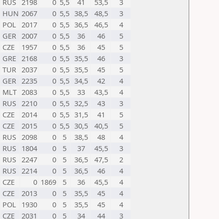
RUS
2198
0
5,5
41
53,5
3
HUN
2067
0
5,5
38,5
48,5
3
POL
2017
0
5,5
36,5
46,5
4
GER
2007
0
5,5
36
46
5
CZE
1957
0
5,5
36
45
5
GRE
2168
0
5,5
35,5
46
3
TUR
2037
0
5,5
35,5
45
5
GER
2235
0
5,5
34,5
42
4
MLT
2083
0
5,5
33
43,5
4
RUS
2210
0
5,5
32,5
43
3
CZE
2014
0
5,5
31,5
41
5
CZE
2015
0
5,5
30,5
40,5
5
RUS
2098
0
5
38,5
48
4
RUS
1804
0
5
37
45,5
3
RUS
2247
0
5
36,5
47,5
2
RUS
2214
0
5
36,5
46
4
CZE
0
1869
5
36
45,5
4
CZE
2013
0
5
35,5
45
4
POL
1930
0
5
35,5
45
4
CZE
2031
0
5
34
44
3