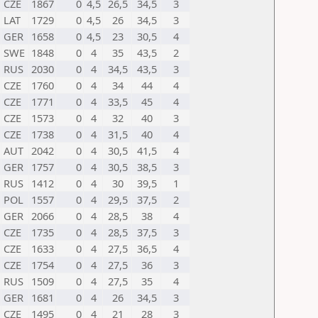
CZE
1867
0
4,5
26,5
34,5
3
LAT
1729
0
4,5
26
34,5
3
GER
1658
0
4,5
23
30,5
4
SWE
1848
0
4
35
43,5
2
RUS
2030
0
4
34,5
43,5
3
CZE
1760
0
4
34
44
4
CZE
1771
0
4
33,5
45
4
CZE
1573
0
4
32
40
3
CZE
1738
0
4
31,5
40
4
AUT
2042
0
4
30,5
41,5
4
GER
1757
0
4
30,5
38,5
3
RUS
1412
0
4
30
39,5
1
POL
1557
0
4
29,5
37,5
2
GER
2066
0
4
28,5
38
4
CZE
1735
0
4
28,5
37,5
3
CZE
1633
0
4
27,5
36,5
4
CZE
1754
0
4
27,5
36
3
RUS
1509
0
4
27,5
35
4
GER
1681
0
4
26
34,5
3
CZE
1495
0
4
21
28
3