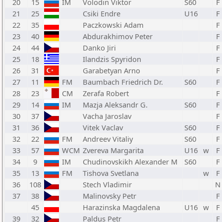
20
15
IM
Volodin Viktor
S60
F
21
25
Csiki Endre
U16
F
22
35
Paczkowski Adam
F
23
40
Abdurakhimov Peter
F
24
44
Danko Jiri
F
25
18
Ilandzis Spyridon
F
26
31
Garabetyan Arno
F
27
11
FM
Baumbach Friedrich Dr.
S60
F
28
23
CM
Zerafa Robert
F
29
14
IM
Mazja Aleksandr G.
S60
F
30
37
Vacha Jaroslav
F
31
36
Vitek Vaclav
S60
F
32
22
FM
Andreev Vitaliy
S60
F
33
57
WCM
Zvereva Margarita
U16
w
F
34
9
IM
Chudinovskikh Alexander M
S60
F
35
13
FM
Tishova Svetlana
w
F
36
108
Stech Vladimir
N
37
38
Malinovsky Petr
F
45
Harazinska Magdalena
U16
w
F
39
32
Paldus Petr
F