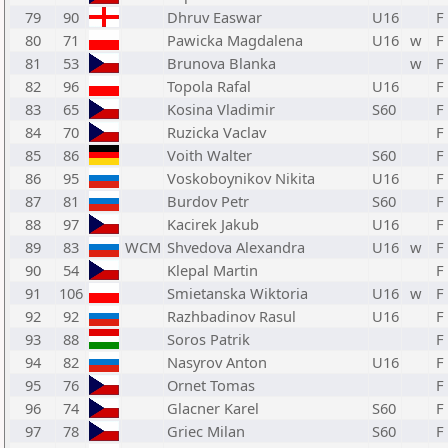
79
90
Dhruv Easwar
U16
F
80
71
Pawicka Magdalena
U16
w
F
81
53
Brunova Blanka
w
F
82
96
Topola Rafal
U16
F
83
65
Kosina Vladimir
S60
F
84
70
Ruzicka Vaclav
F
85
86
Voith Walter
S60
F
86
95
Voskoboynikov Nikita
U16
F
87
81
Burdov Petr
S60
F
88
97
Kacirek Jakub
U16
F
89
83
WCM
Shvedova Alexandra
U16
w
F
90
54
Klepal Martin
F
91
106
Smietanska Wiktoria
U16
w
F
92
92
Razhbadinov Rasul
U16
F
93
88
Soros Patrik
F
94
82
Nasyrov Anton
U16
F
95
76
Ornet Tomas
F
96
74
Glacner Karel
S60
F
97
78
Griec Milan
S60
F