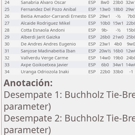
24
Sanabria Alvaro Oscar
ESP
8w0
23b0
32w
25
Fernandez Del Pozo Anibal
ESP
13w0
18b0
29w
26
Beitia Amador-Carrandi Ernesto
ESP
29w1
-½
7b0
27
Alcaide Rodriguez Mikel
ESP
10b0
15w1
22b
28
Cotta Esnaola Andoni
ESP
9b-
-½
15b
29
Alberdi Jarit Gaizka
ESP
26b0
21w0
25b
30
De Andres Andres Eugenio
ESP
23w1
4b0
9w
31
Sanjose Madinabeitia Iban
ESP
20w½
16b0
12w
32
Vallverdu Verge Carme
ESP
14w0
19b0
24b
33
Axpe Goikoetxea Javier
ESP
6b0
34w1
14w
34
Uranga Odriozola Inaki
ESP
22b0
33b0
-1
Anotación:
Desempate 1: Buchholz Tie-Bre
parameter)
Desempate 2: Buchholz Tie-Bre
parameter)