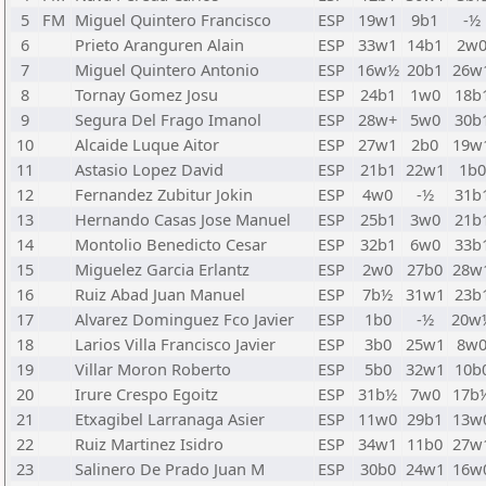
5
FM
Miguel Quintero Francisco
ESP
19w1
9b1
-½
6
Prieto Aranguren Alain
ESP
33w1
14b1
2w
7
Miguel Quintero Antonio
ESP
16w½
20b1
26w
8
Tornay Gomez Josu
ESP
24b1
1w0
18b
9
Segura Del Frago Imanol
ESP
28w+
5w0
30b
10
Alcaide Luque Aitor
ESP
27w1
2b0
19w
11
Astasio Lopez David
ESP
21b1
22w1
1b0
12
Fernandez Zubitur Jokin
ESP
4w0
-½
31b
13
Hernando Casas Jose Manuel
ESP
25b1
3w0
21b
14
Montolio Benedicto Cesar
ESP
32b1
6w0
33b
15
Miguelez Garcia Erlantz
ESP
2w0
27b0
28w
16
Ruiz Abad Juan Manuel
ESP
7b½
31w1
23b
17
Alvarez Dominguez Fco Javier
ESP
1b0
-½
20w
18
Larios Villa Francisco Javier
ESP
3b0
25w1
8w
19
Villar Moron Roberto
ESP
5b0
32w1
10b
20
Irure Crespo Egoitz
ESP
31b½
7w0
17b
21
Etxagibel Larranaga Asier
ESP
11w0
29b1
13w
22
Ruiz Martinez Isidro
ESP
34w1
11b0
27w
23
Salinero De Prado Juan M
ESP
30b0
24w1
16w