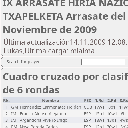
IX ARRASATE HIRIA NAZ
TXAPELKETA Arrasate del 
Noviembre de 2009
Última actualización14.11.2009 12:08
Lukas,Última carga: mialma
Search for player
Cuadro cruzado por clasif
de 6 rondas
Rk.
Nombre
FED
1.Rd
2.Rd
3.R
1
GM
Hernandez Carmenates Holden
CUB
17w1
8b1
11w
2
IM
Franco Alonso Alejandro
ESP
15b1
10w1
6b1
3
IM
Argandona Riveiro Inigo
ESP
18w1
13b1
4w
4
FM
Nava Pereda Carlos
ESP
12b1
30w1
3b