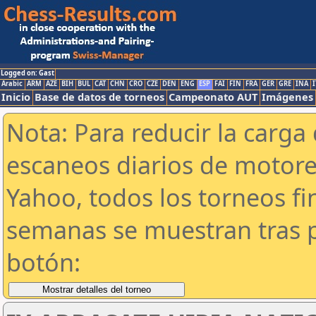
Logged on: Gast
Arabic
ARM
AZE
BIH
BUL
CAT
CHN
CRO
CZE
DEN
ENG
ESP
FAI
FIN
FRA
GER
GRE
INA
I
Inicio
Base de datos de torneos
Campeonato AUT
Imágenes
Nota: Para reducir la carga 
escaneos diarios de motor
Yahoo, todos los torneos f
semanas se muestran tras p
botón: