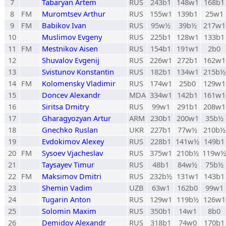
7
Tabaryan Artem
RUS
243b1
148w1
168b1
8
FM
Muromtsev Arthur
RUS
155w1
139b1
25w1
9
FM
Babikov Ivan
RUS
95w½
39b½
217w1
10
Muslimov Evgeny
RUS
225b1
128w1
133b1
11
FM
Mestnikov Aisen
RUS
154b1
191w1
2b0
12
Shuvalov Evgenij
RUS
226w1
272b1
162w1
13
Svistunov Konstantin
RUS
182b1
134w1
215b½
14
FM
Kolomensky Vladimir
RUS
174w1
25b0
129w1
15
Doncev Alexandr
MDA
334w1
142b1
161w1
16
Siritsa Dmitry
RUS
99w1
291b1
208w1
17
Gharagyozyan Artur
ARM
230b1
200w1
35b½
18
Gnechko Ruslan
UKR
227b1
77w½
210b½
19
Evdokimov Alexey
RUS
228b1
141w½
149b1
20
FM
Sysoev Vjacheslav
RUS
375w1
210b½
119w½
21
Taysayev Timur
RUS
48b1
84w½
75b½
22
FM
Maksimov Dmitri
RUS
232b½
131w1
143b1
23
Shemin Vadim
UZB
63w1
162b0
99w1
24
Tugarin Anton
RUS
129w1
119b½
126w1
25
Solomin Maxim
RUS
350b1
14w1
8b0
26
Demidov Alexandr
RUS
318b1
74w0
170b1