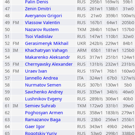
46
Palin Denis
RUS
295b1
169w½
59b1
47
Zenin Dmitri
RUS
261w1
138b1
31w0
48
Averyanov Grigori
RUS
21w0
359b1
100w½
49
FM
Vlassow Valentin
RUS
167b1
64w1
205b0
50
Nazarov Rustem
TKM
284b1
103w1
157b0
51
Tsoi Vladislav
RUS
147w1
110b1
32w0
52
FM
Gerasimenyk Mikhail
UKR
242b½
229w1
84b1
53
IM
Khachatryan Vahagn
ARM
65b1
181w1
125b0
54
Makarenko Aleksandr
RUS
317w1
251b1
124w1
55
FM
Chernyavsky Alexander
RUS
131b½
232w1
231b½
56
FM
Uraev Ivan
RUS
197w1
76b1
160w0
57
Iannello Andrea
ITA
324w1
67b0
127w½
58
Nurmatov Semen
RUS
307b1
130w1
5b0
59
Savchenko Andrey
RUS
335w1
34b½
46w0
60
Lushnikov Evgeny
RUS
289b½
306w1
40b0
61
IM
Semiev Suhrab
TKM
172w0
331b1
39w0
62
Poghosyan Armen
RUS
358w1
183b½
279w1
63
Ramazanov Baga
RUS
23b0
256w1
255b1
64
Gaer Igor
RUS
343w1
49b0
246w1
65
Rogotskiy Yuriy
RUS
53w0
299b1
338b0