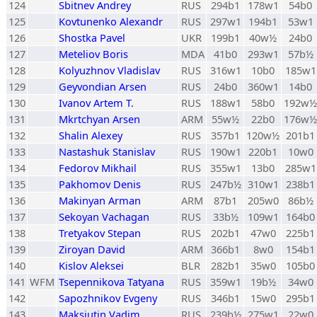
124
Sbitnev Andrey
RUS
294b1
178w1
54b0
125
Kovtunenko Alexandr
RUS
297w1
194b1
53w1
126
Shostka Pavel
UKR
199b1
40w½
24b0
127
Meteliov Boris
MDA
41b0
293w1
57b½
128
Kolyuzhnov Vladislav
RUS
316w1
10b0
185w1
129
Geyvondian Arsen
RUS
24b0
360w1
14b0
130
Ivanov Artem T.
RUS
188w1
58b0
192w½
131
Mkrtchyan Arsen
ARM
55w½
22b0
176w½
132
Shalin Alexey
RUS
357b1
120w½
201b1
133
Nastashuk Stanislav
RUS
190w1
220b1
10w0
134
Fedorov Mikhail
RUS
355w1
13b0
285w1
135
Pakhomov Denis
RUS
247b½
310w1
238b1
136
Makinyan Arman
ARM
87b1
205w0
86b½
137
Sekoyan Vachagan
RUS
33b½
109w1
164b0
138
Tretyakov Stepan
RUS
202b1
47w0
225b1
139
Ziroyan David
ARM
366b1
8w0
154b1
140
Kislov Aleksei
BLR
282b1
35w0
105b0
141
WFM
Tsepennikova Tatyana
RUS
359w1
19b½
34w0
142
Sapozhnikov Evgeny
RUS
346b1
15w0
295b1
143
Maksiutin Vadim
RUS
239b½
275w1
22w0