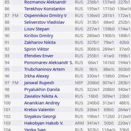
85
Rozmanov Aleksandr
RUS
256b1
157w0
227b1
86
Terekhov Konstantin
RUS
195w1
171b0
136w½
87
FM
Ospennikov Dmitry V
RUS
136w0
281b1
172w1
88
Seliverstov Vladislav
RUS
313b1
68w0
252b1
89
Lisov Stepan
RUS
257w1
159b0
174w1
90
Kirillov Dmitry
RUS
280w0
190b½
189b1
91
Zakharov Nikita
RUS
327b1
79w1
42b0
92
Spirin Viktor
RUS
306b½
289w1
37w0
93
Efendiev Enver
RUS
255b1
41w0
199b1
94
Ponomarev Aleksandr S.
RUS
66w1
161b0
194w1
95
Trubchaninov Artem
RUS
9b½
38w½
303b0
96
Irkha Alexey
RUS
330w1
158b0
296w1
97
FM
Jaiswal Rupesh
NEP
206b0
307w1
283b1
98
Pryalukhin Danila
RUS
322w1
208b0
340w1
99
Zavialov Nikita A.
RUS
16b0
309w1
23b0
100
Ananikian Andrey
RUS
240b0
312w1
48b½
101
Kretov Valentin
RUS
336w1
69b0
264w1
102
Sivyakov Georgi
RUS
196w1
112b0
212w0
103
Hakobyan Hakob V.
ARM
341w1
50b0
220w1
104
Yanko Ivan
RUS
302b1
116w½
33b0