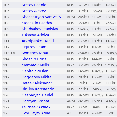
105
Kretov Leonid
RUS
371w1
160b0
140w1
106
Kretov Alexey
RUS
315b1
36w0
270b½
107
Khachatryan Samvel S.
ARM
269b0
313w1
181b0
108
Mochalin Faddey
RUS
369w1
31b0
266w1
109
Khudyakov Stanislav
RUS
314w½
137b0
275w1
110
Tukaeva Adelya
RUS
337b1
51w0
302b1
111
Arkhipenko Daniil
RUS
237w1
192b1
118w1
112
Oguzov Shamil
RUS
339b1
102w1
81b1
113
IM
Semenov Rinat
RUS
264w1
253b1
159w½
114
Shoshin Boris
RUS
311b1
144w1
68b0
115
Mamatov Melis
KGZ
361w1
267b1
171w½
116
Gabitov Ruslan
RUS
145w1
104b½
153w1
117
Bogdanov Nikita
RUS
287b1
156w1
36b0
118
Kataev Aleksandr
RUS
78b1
70w1
111b0
119
Kirillov Konstantin
RUS
223b1
24w½
20b½
120
Gasparyan Daniel
RUS
347w1
132b½
184w1
121
Botoyan Smbat
ARM
241w1
152b1
43w½
122
Teiitbaev Aktilek
KGZ
332w+
44b0
198w1
123
Eynullayev Atilla
AZE
365b1
269w1
6b0