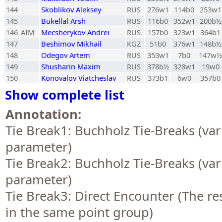
144
Skoblikov Aleksey
RUS
276w1
114b0
253w1
145
Bukellal Arsh
RUS
116b0
352w1
200b½
146
AIM
Mecsherykov Andrei
RUS
157b0
323w1
364b1
147
Beshimov Mikhail
KGZ
51b0
376w1
148b½
148
Odegov Artem
RUS
353w1
7b0
147w½
149
Shusharin Maxim
RUS
378b½
328w1
19w0
150
Konovalov Viatcheslav
RUS
373b1
6w0
357b0
Show complete list
Annotation:
Tie Break1: Buchholz Tie-Breaks (var
parameter)
Tie Break2: Buchholz Tie-Breaks (var
parameter)
Tie Break3: Direct Encounter (The res
in the same point group)