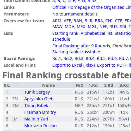
Tournament selection
A
,
B
,
C
,
D
,
E
,
F
,
G
,
Blitz
Links
Official Homepage of the Organizer
,
Li
Parameters
No tournament details
Overview for team
ARM
,
AZE
,
BAN
,
BLR
,
BRA
,
CHI
,
CZE
,
FR
MAW
,
MDA
,
MEX
,
MGL
,
NEP
,
RUS
,
SRI
,
T
Lists
Starting rank
,
Alphabetical list
,
Statistic
schedule
Final Ranking after 9 Rounds
,
Final Ran
Starting rank crosstable
Board Pairings
Rd.1
,
Rd.2
,
Rd.3
,
Rd.4
,
Rd.5
,
Rd.6
,
Rd.7
,
Excel and Print
Export to Excel (.xlsx)
,
Export to PDF-Fi
Final Ranking crosstable aft
Rk.
Name
FED
1.Rd
2.Rd
3.Rd
1
Tunik Sergey
RUS
216w1
172b1
4w½
2
FM
Apryshko Gleb
RUS
221w1
180b1
11w1
3
CM
Thing Bibek
NEP
285w1
271b1
158w½
4
Fraiman Dmitry
RUS
260b1
300w1
1b½
5
IM
Malinin Yuri
RUS
224w1
207b1
58w1
6
Murtazin Ruslan
RUS
212w1
150b1
123w1