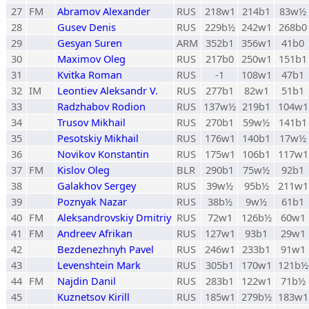
27
FM
Abramov Alexander
RUS
218w1
214b1
83w½
28
Gusev Denis
RUS
229b½
242w1
268b0
29
Gesyan Suren
ARM
352b1
356w1
41b0
30
Maximov Oleg
RUS
217b0
250w1
151b1
31
Kvitka Roman
RUS
-1
108w1
47b1
32
IM
Leontiev Aleksandr V.
RUS
277b1
82w1
51b1
33
Radzhabov Rodion
RUS
137w½
219b1
104w1
34
Trusov Mikhail
RUS
270b1
59w½
141b1
35
Pesotskiy Mikhail
RUS
176w1
140b1
17w½
36
Novikov Konstantin
RUS
175w1
106b1
117w1
37
FM
Kislov Oleg
BLR
290b1
75w½
92b1
38
Galakhov Sergey
RUS
39w½
95b½
211w1
39
Poznyak Nazar
RUS
38b½
9w½
61b1
40
FM
Aleksandrovskiy Dmitriy
RUS
72w1
126b½
60w1
41
FM
Andreev Afrikan
RUS
127w1
93b1
29w1
42
Bezdenezhnyh Pavel
RUS
246w1
233b1
91w1
43
Levenshtein Mark
RUS
305b1
170w1
121b½
44
FM
Najdin Danil
RUS
283b1
122w1
71b½
45
Kuznetsov Kirill
RUS
185w1
279b½
183w1