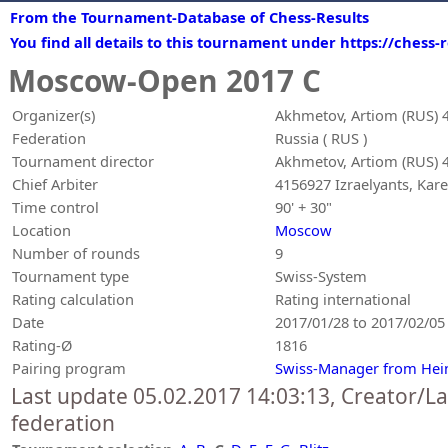
From the Tournament-Database of Chess-Results
You find all details to this tournament under https://chess
Moscow-Open 2017 C
Organizer(s)
Akhmetov, Artiom (RUS) 
Federation
Russia ( RUS )
Tournament director
Akhmetov, Artiom (RUS) 
Chief Arbiter
4156927 Izraelyants, Kar
Time control
90' + 30"
Location
Moscow
Number of rounds
9
Tournament type
Swiss-System
Rating calculation
Rating international
Date
2017/01/28 to 2017/02/05
Rating-Ø
1816
Pairing program
Swiss-Manager from Hei
Last update 05.02.2017 14:03:13, Creator/L
federation