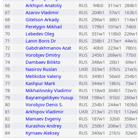
66
Arkhipin Anatoliy
RUS
94b0
311w1
284b1
67
Azarov Vladimir
RUS
204b1
57w1
163b1
68
Gitelson Arkady
RUS
296w1
88b1
114w1
69
Perelygin Mikhail
RUS
179b1
101w1
74b0
70
Lebedev Oleg
RUS
331w1
118b0
226w1
71
Lanin Boris Dr
RUS
258b1
217w+
44w½
72
Gabdrakhmanov Azat
RUS
40b0
223w1
78b½
73
Vorobjev Dmitry
RUS
245b1
268w½
77b0
74
Dambaev Bilikto
RUS
348w1
26b1
69w1
75
Nasirov Ruslan
UKR
333w1
37b½
21w½
76
Melikidze Valeriy
RUS
349b1
56w0
254b1
77
Kashpur Mark
RUS
344w1
18b½
73w1
78
Mikhailovsky Vladimir
RUS
118w0
304b1
72w½
79
Bayramgeldiyev Yusup
TKM
198w1
91b0
260w1
80
Vorobjov Denis S.
RUS
254b1
244w1
165b0
81
Arkhipov Vladimir
UKR
213w1
211b1
112w0
82
Mamaev Evgeniy
RUS
187w1
32b0
358w1
83
Kurashov Andrey
RUS
250b1
206w1
27b½
84
Kyrnaev Aleksey
RUS
340w1
21b½
52w0