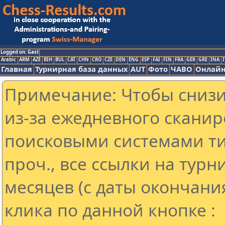
Logged on: Gast
Arabic
ARM
AZE
BIH
BUL
CAT
CHN
CRO
CZE
DEN
ENG
ESP
FAI
FIN
FRA
GER
GRE
INA
I
Главная
Турнирная база данных
AUT
Фото
ЧАВО
Онлайн
Примечание: Чтобы снизит
из-за ежедневного сканир
поисковыми системами ти
проч., все ссылки на тур
месяцев (с даты окончани
клика по данной кнопке :