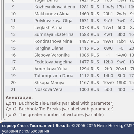
9
Kozhevnikova Alena
1281
RUS
11w½
17b1
1
10
Makhanova Alina
1460
RUS
20b1
2w½
9
11
Polykovskaya Olga
1631
RUS
9b½
7w0
4
12
Legkikh Arina
1078
RUS
17w1
6b0
8
13
Sumnaya Ekaterina
1588
RUS
4w1
3b0
1
14
Kondrashova Nina
1487
RUS
19w1
16b1
6
15
Kargina Diana
1116
RUS
6w0
-0
2
16
Slepova Veronika
1086
RUS
-1
14w0
1
17
Fedotova Angelina
1477
RUS
12b0
9w0
1
18
Amerikova Yulia
1294
RUS
2b0
20w1
7
19
Tulumguzina Daria
1112
RUS
14b0
8b0
1
20
Shkapa Mariya
1167
RUS
10w0
18b0
1
21
Noskova Vera
1000
RUS
5b0
4b0
Аннотация:
Доп1: Buchholz Tie-Breaks (variabel with parameter)
Доп2: Buchholz Tie-Breaks (variabel with parameter)
Доп3: The greater number of victories (variable)
сервер Chess-Tournament-Results
© 2006-2026 Heinz Herzog
, CMS-
условия использования