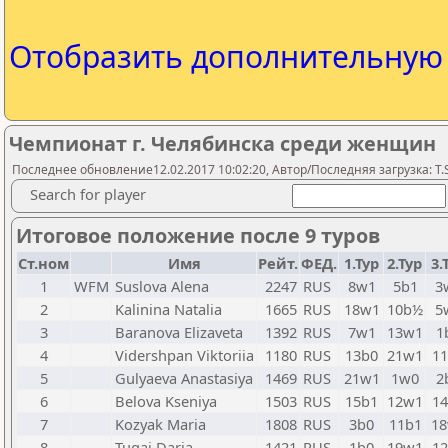
Отобразить дополнительну
Чемпионат г. Челябинска среди женщин
Последнее обновление12.02.2017 10:02:20, Автор/Последняя загрузка: T.S
Search for player
Итоговое положение после 9 туров
Ст.ном
Имя
Рейт.
ФЕД.
1.Тур
2.Тур
3.
1
WFM
Suslova Alena
2247
RUS
8w1
5b1
3
2
Kalinina Natalia
1665
RUS
18w1
10b½
5
3
Baranova Elizaveta
1392
RUS
7w1
13w1
1
4
Vidershpan Viktoriia
1180
RUS
13b0
21w1
1
5
Gulyaeva Anastasiya
1469
RUS
21w1
1w0
2
6
Belova Kseniya
1503
RUS
15b1
12w1
1
7
Kozyak Maria
1808
RUS
3b0
11b1
1
8
Tugai Daria
1421
RUS
1b0
19w1
1