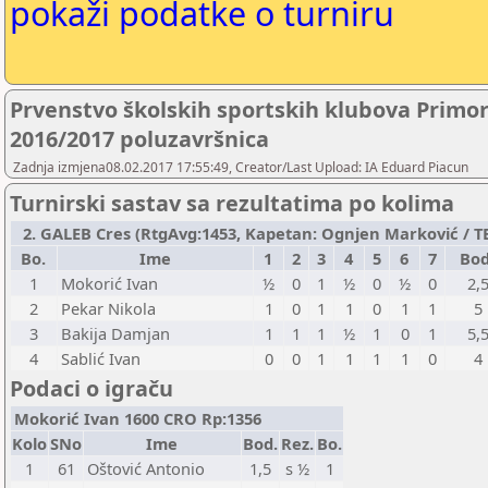
pokaži podatke o turniru
Prvenstvo školskih sportskih klubova Primo
2016/2017 poluzavršnica
Zadnja izmjena08.02.2017 17:55:49, Creator/Last Upload: IA Eduard Piacun
Turnirski sastav sa rezultatima po kolima
2. GALEB Cres (RtgAvg:1453, Kapetan: Ognjen Marković / TB1
Bo.
Ime
1
2
3
4
5
6
7
Bod
1
Mokorić Ivan
½
0
1
½
0
½
0
2,
2
Pekar Nikola
1
0
1
1
0
1
1
5
3
Bakija Damjan
1
1
1
½
1
0
1
5,
4
Sablić Ivan
0
0
1
1
1
1
0
4
Podaci o igraču
Mokorić Ivan 1600 CRO Rp:1356
Kolo
SNo
Ime
Bod.
Rez.
Bo.
1
61
Oštović Antonio
1,5
s ½
1