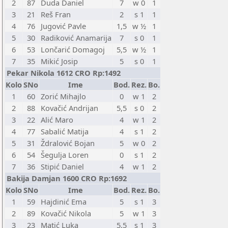
2
87
Duda Daniel
7
w 0
1
3
21
Reš Fran
2
s 1
1
4
76
Jugović Pavle
1,5
w ½
1
5
30
Radiković Anamarija
7
s 0
1
6
53
Lončarić Domagoj
5,5
w ½
1
7
35
Mikić Josip
5
s 0
1
Pekar Nikola 1612 CRO Rp:1492
Kolo
SNo
Ime
Bod.
Rez.
Bo.
1
60
Zorić Mihajlo
0
w 1
2
2
88
Kovačić Andrijan
5,5
s 0
2
3
22
Alić Maro
4
w 1
2
4
77
Sabalić Matija
4
s 1
2
5
31
Ždralović Bojan
5
w 0
2
6
54
Šegulja Loren
0
s 1
2
7
36
Stipić Daniel
4
w 1
2
Bakija Damjan 1600 CRO Rp:1692
Kolo
SNo
Ime
Bod.
Rez.
Bo.
1
59
Hajdinić Ema
5
s 1
3
2
89
Kovačić Nikola
5
w 1
3
3
23
Matić Luka
5,5
s 1
3