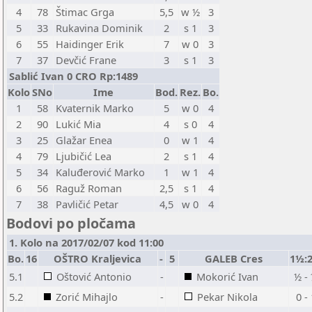
4
78
Štimac Grga
5,5
w ½
3
5
33
Rukavina Dominik
2
s 1
3
6
55
Haidinger Erik
7
w 0
3
7
37
Devčić Frane
3
s 1
3
Sablić Ivan 0 CRO Rp:1489
Kolo
SNo
Ime
Bod.
Rez.
Bo.
1
58
Kvaternik Marko
5
w 0
4
2
90
Lukić Mia
4
s 0
4
3
25
Glažar Enea
0
w 1
4
4
79
Ljubičić Lea
2
s 1
4
5
34
Kaluđerović Marko
1
w 1
4
6
56
Raguž Roman
2,5
s 1
4
7
38
Pavličić Petar
4,5
w 0
4
Bodovi po pločama
1. Kolo na 2017/02/07 kod 11:00
Bo.
16
OŠTRO Kraljevica
-
5
GALEB Cres
1½:
5.1
Oštović Antonio
-
Mokorić Ivan
½ -
5.2
Zorić Mihajlo
-
Pekar Nikola
0 -