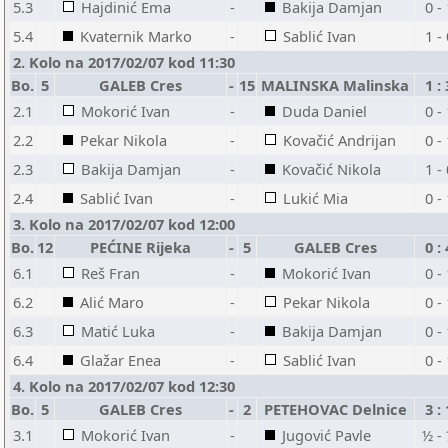
5.3
Hajdinić Ema
-
Bakija Damjan
0 -
5.4
Kvaternik Marko
-
Sablić Ivan
1 -
2. Kolo na 2017/02/07 kod 11:30
Bo.
5
GALEB Cres
-
15
MALINSKA Malinska
1 : 
2.1
Mokorić Ivan
-
Duda Daniel
0 -
2.2
Pekar Nikola
-
Kovačić Andrijan
0 -
2.3
Bakija Damjan
-
Kovačić Nikola
1 -
2.4
Sablić Ivan
-
Lukić Mia
0 -
3. Kolo na 2017/02/07 kod 12:00
Bo.
12
PEĆINE Rijeka
-
5
GALEB Cres
0 : 
6.1
Reš Fran
-
Mokorić Ivan
0 -
6.2
Alić Maro
-
Pekar Nikola
0 -
6.3
Matić Luka
-
Bakija Damjan
0 -
6.4
Glažar Enea
-
Sablić Ivan
0 -
4. Kolo na 2017/02/07 kod 12:30
Bo.
5
GALEB Cres
-
2
PETEHOVAC Delnice
3 : 
3.1
Mokorić Ivan
-
Jugović Pavle
½ -