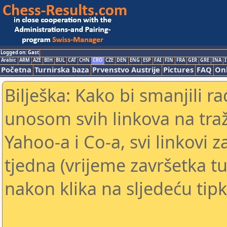
Logged on: Gast
Arabic
ARM
AZE
BIH
BUL
CAT
CHN
CRO
CZE
DEN
ENG
ESP
FAI
FIN
FRA
GER
GRE
INA
I
Početna
Turnirska baza
Prvenstvo Austrije
Pictures
FAQ
Onl
Bilješka: Kako bi smanjili 
unosom svih linkova na traž
Yahoo-a i Co-a, svi linkovi z
tjedna (vrijeme završetka tu
nakon klika na sljedeću tipk