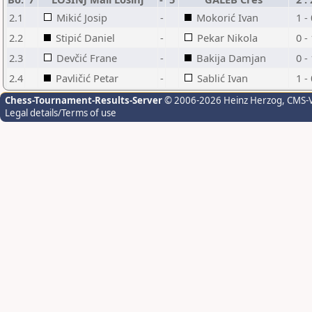
2.1
Mikić Josip
-
Mokorić Ivan
1 -
2.2
Stipić Daniel
-
Pekar Nikola
0 -
2.3
Devčić Frane
-
Bakija Damjan
0 -
2.4
Pavličić Petar
-
Sablić Ivan
1 -
Chess-Tournament-Results-Server
© 2006-2026 Heinz Herzog
, CMS-
Legal details/Terms of use