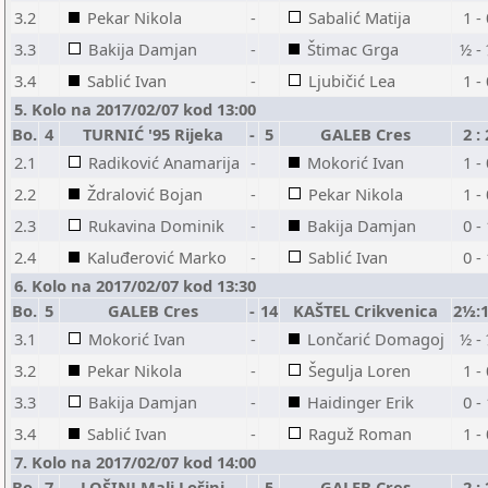
3.2
Pekar Nikola
-
Sabalić Matija
1 -
3.3
Bakija Damjan
-
Štimac Grga
½ -
3.4
Sablić Ivan
-
Ljubičić Lea
1 -
5. Kolo na 2017/02/07 kod 13:00
Bo.
4
TURNIĆ '95 Rijeka
-
5
GALEB Cres
2 : 
2.1
Radiković Anamarija
-
Mokorić Ivan
1 -
2.2
Ždralović Bojan
-
Pekar Nikola
1 -
2.3
Rukavina Dominik
-
Bakija Damjan
0 -
2.4
Kaluđerović Marko
-
Sablić Ivan
0 -
6. Kolo na 2017/02/07 kod 13:30
Bo.
5
GALEB Cres
-
14
KAŠTEL Crikvenica
2½:
3.1
Mokorić Ivan
-
Lončarić Domagoj
½ -
3.2
Pekar Nikola
-
Šegulja Loren
1 -
3.3
Bakija Damjan
-
Haidinger Erik
0 -
3.4
Sablić Ivan
-
Raguž Roman
1 -
7. Kolo na 2017/02/07 kod 14:00
Bo.
7
LOŠINJ Mali Lošinj
-
5
GALEB Cres
2 : 