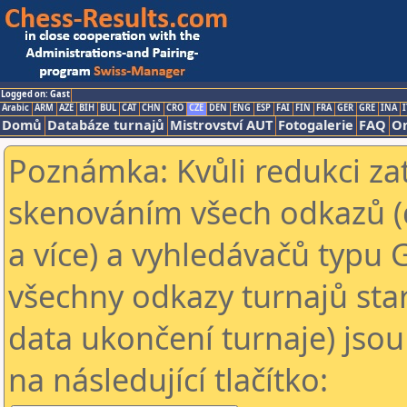
Logged on: Gast
Arabic
ARM
AZE
BIH
BUL
CAT
CHN
CRO
CZE
DEN
ENG
ESP
FAI
FIN
FRA
GER
GRE
INA
I
Domů
Databáze turnajů
Mistrovství AUT
Fotogalerie
FAQ
On
Poznámka: Kvůli redukci za
skenováním všech odkazů (
a více) a vyhledávačů typu 
všechny odkazy turnajů star
data ukončení turnaje) jsou
na následující tlačítko: