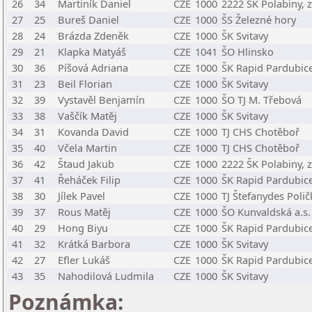
26
34
Martiník Daniel
CZE
1000
2222 ŠK Polabiny, z
27
25
Bureš Daniel
CZE
1000
ŠS Železné hory
28
24
Brázda Zdeněk
CZE
1000
ŠK Svitavy
29
21
Klapka Matyáš
CZE
1041
ŠO Hlinsko
30
36
Píšová Adriana
CZE
1000
ŠK Rapid Pardubice
31
23
Beil Florian
CZE
1000
ŠK Svitavy
32
39
Vystavěl Benjamín
CZE
1000
ŠO TJ M. Třebová
33
38
Vaščík Matěj
CZE
1000
ŠK Svitavy
34
31
Kovanda David
CZE
1000
TJ CHS Chotěboř
35
40
Včela Martin
CZE
1000
TJ CHS Chotěboř
36
42
Štaud Jakub
CZE
1000
2222 ŠK Polabiny, z
37
41
Řeháček Filip
CZE
1000
ŠK Rapid Pardubice
38
30
Jílek Pavel
CZE
1000
TJ Štefanydes Polič
39
37
Rous Matěj
CZE
1000
ŠO Kunvaldská a.s.
40
29
Hong Biyu
CZE
1000
ŠK Rapid Pardubice
41
32
Krátká Barbora
CZE
1000
ŠK Svitavy
42
27
Efler Lukáš
CZE
1000
ŠK Rapid Pardubice
43
35
Nahodilová Ludmila
CZE
1000
ŠK Svitavy
Poznámka: