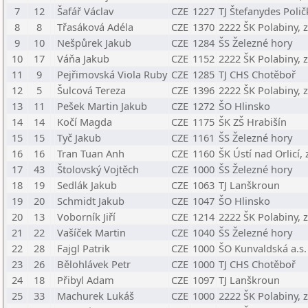
7
12
Šafář Václav
CZE
1227
TJ Štefanydes Polič
8
8
Třasáková Adéla
CZE
1370
2222 ŠK Polabiny, z
9
10
Nešpůrek Jakub
CZE
1284
ŠS Železné hory
10
17
Váňa Jakub
CZE
1152
2222 ŠK Polabiny, z
11
9
Pejřimovská Viola Ruby
CZE
1285
TJ CHS Chotěboř
12
5
Šulcová Tereza
CZE
1396
2222 ŠK Polabiny, z
13
11
Pešek Martin Jakub
CZE
1272
ŠO Hlinsko
14
14
Kočí Magda
CZE
1175
ŠK ZŠ Hrabišín
15
15
Tyč Jakub
CZE
1161
ŠS Železné hory
16
16
Tran Tuan Anh
CZE
1160
ŠK Ústí nad Orlicí, z
17
43
Štolovský Vojtěch
CZE
1000
ŠS Železné hory
18
19
Sedlák Jakub
CZE
1063
TJ Lanškroun
19
20
Schmidt Jakub
CZE
1047
ŠO Hlinsko
20
13
Voborník Jiří
CZE
1214
2222 ŠK Polabiny, z
21
22
Vašíček Martin
CZE
1040
ŠS Železné hory
22
28
Fajgl Patrik
CZE
1000
ŠO Kunvaldská a.s.
23
26
Bělohlávek Petr
CZE
1000
TJ CHS Chotěboř
24
18
Přibyl Adam
CZE
1097
TJ Lanškroun
25
33
Machurek Lukáš
CZE
1000
2222 ŠK Polabiny, z