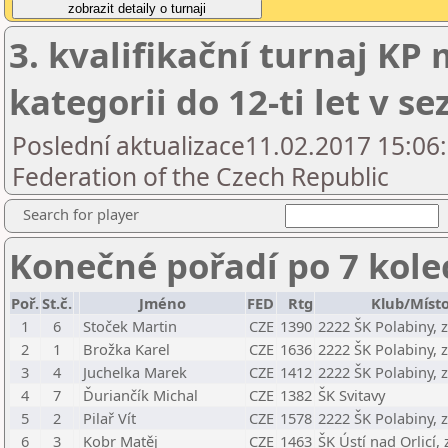
3. kvalifikační turnaj KP
kategorii do 12-ti let v s
Poslední aktualizace11.02.2017 15:06
Federation of the Czech Republic
Search for player
Konečné pořadí po 7 kole
Poř.
St.č.
Jméno
FED
Rtg
Klub/Míst
1
6
Stoček Martin
CZE
1390
2222 ŠK Polabiny, z
2
1
Brožka Karel
CZE
1636
2222 ŠK Polabiny, z
3
4
Juchelka Marek
CZE
1412
2222 ŠK Polabiny, z
4
7
Ďuriančík Michal
CZE
1382
ŠK Svitavy
5
2
Pilař Vít
CZE
1578
2222 ŠK Polabiny, z
6
3
Kobr Matěj
CZE
1463
ŠK Ústí nad Orlicí, z