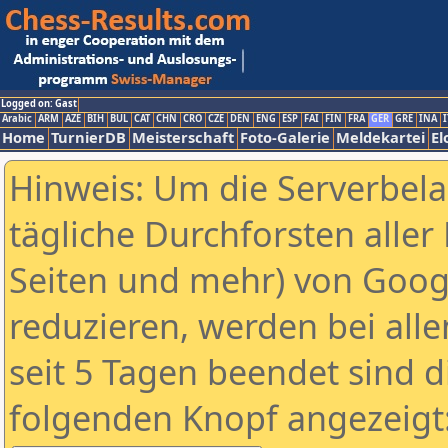
Logged on: Gast
Arabic
ARM
AZE
BIH
BUL
CAT
CHN
CRO
CZE
DEN
ENG
ESP
FAI
FIN
FRA
GER
GRE
INA
I
Home
TurnierDB
Meisterschaft
Foto-Galerie
Meldekartei
El
Hinweis: Um die Serverbel
tägliche Durchforsten aller 
Seiten und mehr) von Goog
reduzieren, werden bei alle
seit 5 Tagen beendet sind d
folgenden Knopf angezeigt