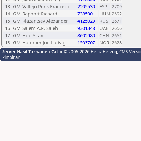
13
GM
Vallejo Pons Francisco
2205530
ESP
2709
14
GM
Rapport Richard
738590
HUN
2692
15
GM
Riazantsev Alexander
4125029
RUS
2671
16
GM
Salem A.R. Saleh
9301348
UAE
2656
17
GM
Hou Yifan
8602980
CHN
2651
18
GM
Hammer Jon Ludvig
1503707
NOR
2628
Server-Hasil-Turnamen-Catur
© 2006-2026 Heinz Herzog
, CMS-Versi
Pimpinan