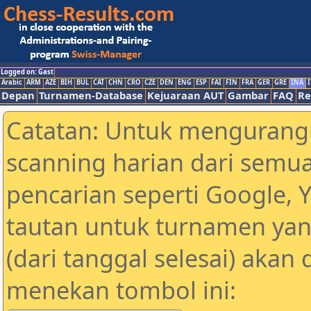
Logged on: Gast
Arabic
ARM
AZE
BIH
BUL
CAT
CHN
CRO
CZE
DEN
ENG
ESP
FAI
FIN
FRA
GER
GRE
INA
I
Depan
Turnamen-Database
Kejuaraan AUT
Gambar
FAQ
Re
Catatan: Untuk mengurangi
scanning harian dari semua
pencarian seperti Google, 
tautan untuk turnamen yan
(dari tanggal selesai) akan
menekan tombol ini: