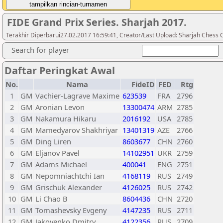
FIDE Grand Prix Series. Sharjah 2017.
Terakhir Diperbarui27.02.2017 16:59:41, Creator/Last Upload: Sharjah Chess 
Search for player
Daftar Peringkat Awal
No.
Nama
FideID
FED
Rtg
1
GM
Vachier-Lagrave Maxime
623539
FRA
2796
2
GM
Aronian Levon
13300474
ARM
2785
3
GM
Nakamura Hikaru
2016192
USA
2785
4
GM
Mamedyarov Shakhriyar
13401319
AZE
2766
5
GM
Ding Liren
8603677
CHN
2760
6
GM
Eljanov Pavel
14102951
UKR
2759
7
GM
Adams Michael
400041
ENG
2751
8
GM
Nepomniachtchi Ian
4168119
RUS
2749
9
GM
Grischuk Alexander
4126025
RUS
2742
10
GM
Li Chao B
8604436
CHN
2720
11
GM
Tomashevsky Evgeny
4147235
RUS
2711
12
GM
Jakovenko Dmitry
4122356
RUS
2709