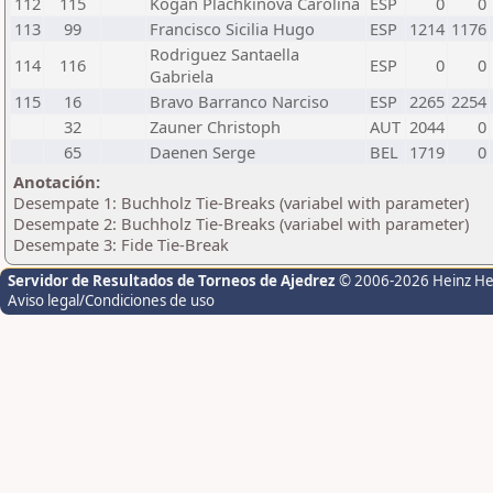
112
115
Kogan Plachkinova Carolina
ESP
0
0
113
99
Francisco Sicilia Hugo
ESP
1214
1176
Rodriguez Santaella
114
116
ESP
0
0
Gabriela
115
16
Bravo Barranco Narciso
ESP
2265
2254
32
Zauner Christoph
AUT
2044
0
65
Daenen Serge
BEL
1719
0
Anotación:
Desempate 1: Buchholz Tie-Breaks (variabel with parameter)
Desempate 2: Buchholz Tie-Breaks (variabel with parameter)
Desempate 3: Fide Tie-Break
Servidor de Resultados de Torneos de Ajedrez
© 2006-2026 Heinz H
Aviso legal/Condiciones de uso