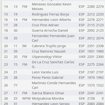
Meneses Gonzalez Kevin
14
13
FM
ESP
2280
2274
Moises
15
19
Rodriguez Ferraz Borja
ESP
2212
2233
16
14
FM
Hernandez Leon Alberto
ESP
2276
2271
17
28
Cruz Pino Adrian
ESP
2115
2123
18
30
Guerra Arrocha Daniel
ESP
2092
2125
Fernandez Fernandez Juan
19
35
ESP
2012
2074
Carl
20
11
IM
Cabrera Trujillo Jorge
ESP
2351
2338
21
39
Cruz Ramirez Nauzet
ESP
1951
1960
22
20
FM
Ulyanovskyy Viktor
UKR
2201
2300
De La Cruz Sanchez Carlos
23
15
FM
ESP
2275
2266
G.
24
21
Leon Varela Luis
ESP
2187
2197
25
38
Perez Perez Gabriel
ESP
1974
1992
Martinez-Conde Hernandez
26
77
ESP
1573
1522
Carl
27
17
FM
Garcia Blanco Omar
ESP
2241
2241
28
25
WFM
Motycakova Monika
SVK
2158
0
29
31
Hernandez Leon Sergio
ESP
2083
2084