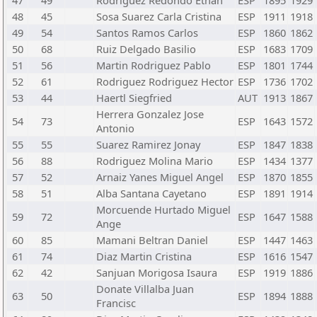
47
49
Rodriguez Redondo Ethan
ESP
1895
1929
48
45
Sosa Suarez Carla Cristina
ESP
1911
1918
49
54
Santos Ramos Carlos
ESP
1860
1862
50
68
Ruiz Delgado Basilio
ESP
1683
1709
51
56
Martin Rodriguez Pablo
ESP
1801
1744
52
61
Rodriguez Rodriguez Hector
ESP
1736
1702
53
44
Haertl Siegfried
AUT
1913
1867
Herrera Gonzalez Jose
54
73
ESP
1643
1572
Antonio
55
55
Suarez Ramirez Jonay
ESP
1847
1838
56
88
Rodriguez Molina Mario
ESP
1434
1377
57
52
Arnaiz Yanes Miguel Angel
ESP
1870
1855
58
51
Alba Santana Cayetano
ESP
1891
1914
Morcuende Hurtado Miguel
59
72
ESP
1647
1588
Ange
60
85
Mamani Beltran Daniel
ESP
1447
1463
61
74
Diaz Martin Cristina
ESP
1616
1547
62
42
Sanjuan Morigosa Isaura
ESP
1919
1886
Donate Villalba Juan
63
50
ESP
1894
1888
Francisc