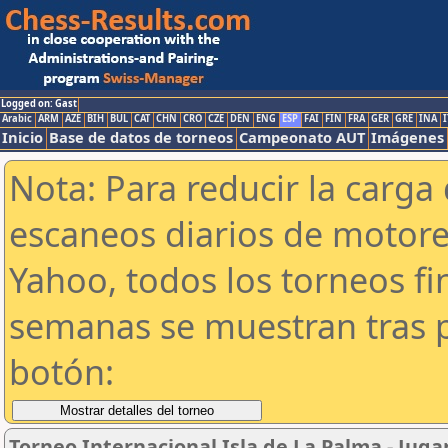
Logged on: Gast
Arabic
ARM
AZE
BIH
BUL
CAT
CHN
CRO
CZE
DEN
ENG
ESP
FAI
FIN
FRA
GER
GRE
INA
I
Inicio
Base de datos de torneos
Campeonato AUT
Imágenes
Nota: Para reducir la carga 
escaneos diarios de motor
Yahoo, todos los torneos f
semanas se muestran tras p
botón:
Torneo Internacional Isla de La Palma - Juga