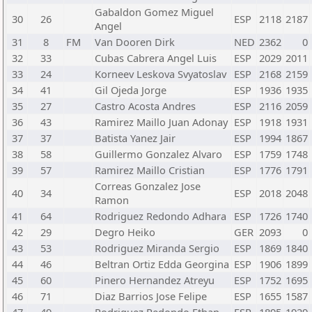
Gabaldon Gomez Miguel
30
26
ESP
2118
2187
Angel
31
8
FM
Van Dooren Dirk
NED
2362
0
32
33
Cubas Cabrera Angel Luis
ESP
2029
2011
33
24
Korneev Leskova Svyatoslav
ESP
2168
2159
34
41
Gil Ojeda Jorge
ESP
1936
1935
35
27
Castro Acosta Andres
ESP
2116
2059
36
43
Ramirez Maillo Juan Adonay
ESP
1918
1931
37
37
Batista Yanez Jair
ESP
1994
1867
38
58
Guillermo Gonzalez Alvaro
ESP
1759
1748
39
57
Ramirez Maillo Cristian
ESP
1776
1791
Correas Gonzalez Jose
40
34
ESP
2018
2048
Ramon
41
64
Rodriguez Redondo Adhara
ESP
1726
1740
42
29
Degro Heiko
GER
2093
0
43
53
Rodriguez Miranda Sergio
ESP
1869
1840
44
46
Beltran Ortiz Edda Georgina
ESP
1906
1899
45
60
Pinero Hernandez Atreyu
ESP
1752
1695
46
71
Diaz Barrios Jose Felipe
ESP
1655
1587