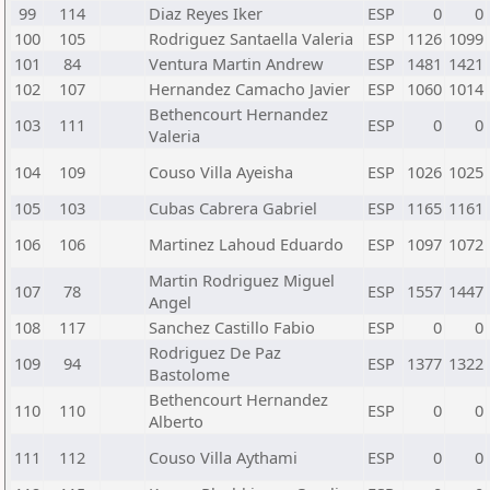
99
114
Diaz Reyes Iker
ESP
0
0
100
105
Rodriguez Santaella Valeria
ESP
1126
1099
101
84
Ventura Martin Andrew
ESP
1481
1421
102
107
Hernandez Camacho Javier
ESP
1060
1014
Bethencourt Hernandez
103
111
ESP
0
0
Valeria
104
109
Couso Villa Ayeisha
ESP
1026
1025
105
103
Cubas Cabrera Gabriel
ESP
1165
1161
106
106
Martinez Lahoud Eduardo
ESP
1097
1072
Martin Rodriguez Miguel
107
78
ESP
1557
1447
Angel
108
117
Sanchez Castillo Fabio
ESP
0
0
Rodriguez De Paz
109
94
ESP
1377
1322
Bastolome
Bethencourt Hernandez
110
110
ESP
0
0
Alberto
111
112
Couso Villa Aythami
ESP
0
0