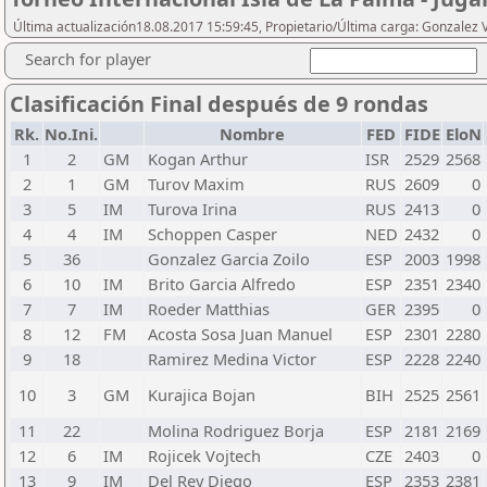
Última actualización18.08.2017 15:59:45, Propietario/Última carga: Gonzalez 
Search for player
Clasificación Final después de 9 rondas
Rk.
No.Ini.
Nombre
FED
FIDE
EloN
1
2
GM
Kogan Arthur
ISR
2529
2568
2
1
GM
Turov Maxim
RUS
2609
0
3
5
IM
Turova Irina
RUS
2413
0
4
4
IM
Schoppen Casper
NED
2432
0
5
36
Gonzalez Garcia Zoilo
ESP
2003
1998
6
10
IM
Brito Garcia Alfredo
ESP
2351
2340
7
7
IM
Roeder Matthias
GER
2395
0
8
12
FM
Acosta Sosa Juan Manuel
ESP
2301
2280
9
18
Ramirez Medina Victor
ESP
2228
2240
10
3
GM
Kurajica Bojan
BIH
2525
2561
11
22
Molina Rodriguez Borja
ESP
2181
2169
12
6
IM
Rojicek Vojtech
CZE
2403
0
13
9
IM
Del Rey Diego
ESP
2353
2381