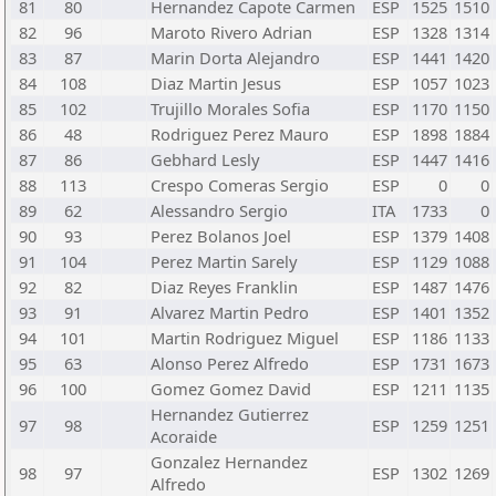
81
80
Hernandez Capote Carmen
ESP
1525
1510
82
96
Maroto Rivero Adrian
ESP
1328
1314
83
87
Marin Dorta Alejandro
ESP
1441
1420
84
108
Diaz Martin Jesus
ESP
1057
1023
85
102
Trujillo Morales Sofia
ESP
1170
1150
86
48
Rodriguez Perez Mauro
ESP
1898
1884
87
86
Gebhard Lesly
ESP
1447
1416
88
113
Crespo Comeras Sergio
ESP
0
0
89
62
Alessandro Sergio
ITA
1733
0
90
93
Perez Bolanos Joel
ESP
1379
1408
91
104
Perez Martin Sarely
ESP
1129
1088
92
82
Diaz Reyes Franklin
ESP
1487
1476
93
91
Alvarez Martin Pedro
ESP
1401
1352
94
101
Martin Rodriguez Miguel
ESP
1186
1133
95
63
Alonso Perez Alfredo
ESP
1731
1673
96
100
Gomez Gomez David
ESP
1211
1135
Hernandez Gutierrez
97
98
ESP
1259
1251
Acoraide
Gonzalez Hernandez
98
97
ESP
1302
1269
Alfredo