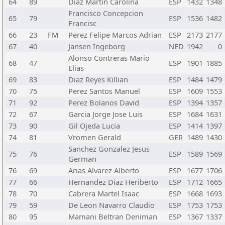
64
89
Diaz Martin Carolina
ESP
1432
1348
Francisco Concepcion
65
79
ESP
1536
1482
Francisc
66
23
FM
Perez Felipe Marcos Adrian
ESP
2173
2177
67
40
Jansen Ingeborg
NED
1942
0
Alonso Contreras Mario
68
47
ESP
1901
1885
Elias
69
83
Diaz Reyes Killian
ESP
1484
1479
70
75
Perez Santos Manuel
ESP
1609
1553
71
92
Perez Bolanos David
ESP
1394
1357
72
67
Garcia Jorge Jose Luis
ESP
1684
1631
73
90
Gil Ojeda Lucia
ESP
1414
1397
74
81
Vromen Gerald
GER
1489
1430
Sanchez Gonzalez Jesus
75
76
ESP
1589
1569
German
76
69
Arias Alvarez Alberto
ESP
1677
1706
77
66
Hernandez Diaz Heriberto
ESP
1712
1665
78
70
Cabrera Martel Isaac
ESP
1668
1693
79
59
De Leon Navarro Claudio
ESP
1753
1753
80
95
Mamani Beltran Deniman
ESP
1367
1337