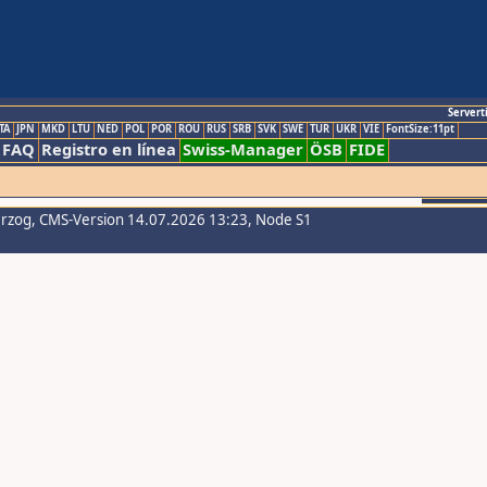
Servert
TA
JPN
MKD
LTU
NED
POL
POR
ROU
RUS
SRB
SVK
SWE
TUR
UKR
VIE
FontSize:11pt
FAQ
Registro en línea
Swiss-Manager
ÖSB
FIDE
erzog
, CMS-Version 14.07.2026 13:23, Node S1