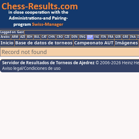
Logged on: Gast
Arabic
ARM
AZE
BIH
BUL
CAT
CHN
CRO
CZE
DEN
ENG
ESP
FAI
FIN
FRA
GER
GRE
INA
I
Inicio
Base de datos de torneos
Campeonato AUT
Imágenes
Record not found
Servidor de Resultados de Torneos de Ajedrez
© 2006-2026 Heinz H
Aviso legal/Condiciones de uso