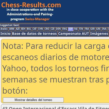
Logged on: Gast
Arabic
ARM
AZE
BIH
BUL
CAT
CHN
CRO
CZE
DEN
ENG
ESP
FAI
FIN
FRA
GER
GRE
INA
I
Inicio
Base de datos de torneos
Campeonato AUT
Imágenes
Nota: Para reducir la carga 
escaneos diarios de motor
Yahoo, todos los torneos f
semanas se muestran tras p
botón:
43 Open Internacional d'Escacs Vila de Sitge