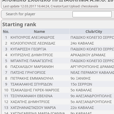
Last update 12.03.2017 16:44:24, Creator/Last Upload: chesskavala
Search for player
Starting rank
No.
Name
Club/City
1
ΚΗΠΟΥΡΟΣ ΑΛΕΞΑΝΔΡΟΣ
ΠΑΙΔΙΚΟ ΚΟΛΕΓΙΟ ΣΕΡΡ
2
ΚΟΛΙΟΠΟΥΛΟΣ ΛΕΩΝΙΔΑΣ
24ο ΚΑΒΑΛΑΣ
3
ΚΥΠΑΡΙΣΣΗ ΓΕΩΡΓΙΑ
ΠΑΙΔΙΚΟ ΚΟΛΕΓΙΟ ΣΕΡΡ
4
ΚΥΠΡΙΖΛΗΣ ΔΗΜΗΤΡΙΟΣ
ΑΡΚΑΔΙΚΟΥ ΔΡΑΜΑΣ
5
ΜΠΑΝΤΗΣ ΠΑΝΑΓΙΩΤΗΣ
ΠΑΙΔΙΚΟ ΚΟΛΕΓΙΟ ΣΕΡΡ
6
ΠΑΣΧΑΛΙΔΟΥ ΜΑΡΙΑΝΘΗ
ΑΡΓΥΡΟΥΠΟΛΗΣ ΔΡΑΜΑ
7
ΠΑΤΣΗΣ ΓΡΗΓΟΡΙΟΣ
ΝΕΑΣ ΠΕΡΑΜΟΥ ΚΑΒΑΛΑ
8
ΠΕΤΡΑΚΗΣ ΕΜΜΑΝΟΥΗΛ
9ο ΞΑΝΘΗΣ
9
ΤΣΑΚΑΛΑΚΗΣ ΣΠΥΡΙΔΩΝ
15ο ΣΕΡΡΩΝ
10
ΤΣΑΚΑΛΙΔΗΣ ΓΚΡΕΚ-ΜΑΡΙΟΣ
5ο ΚΑΒΑΛΑΣ
11
ΤΣΟΥΛΚΑΝΑΚΗ ΕΒΕΛΙΝΑ
9ο ΑΛΕΞΑΝΔΡΟΥΠΟΛΗΣ
12
ΧΑΣΑΠΗΣ ΔΗΜΗΤΡΙΟΣ
5ο ΑΛΕΞΑΝΔΡΟΥΠΟΛΗΣ
13
ΧΑΤΖΗΑΝΑΣΤΑΣΙΟΥ ΜΑΡΙΑ
22ο ΚΑΒΑΛΑΣ
14
ΧΑΤΖΗΓΑΒΡΙΗΛ ΜΑΡΙΑ-ΙΩΑΝΝΑ
9ο ΚΑΒΑΛΑΣ