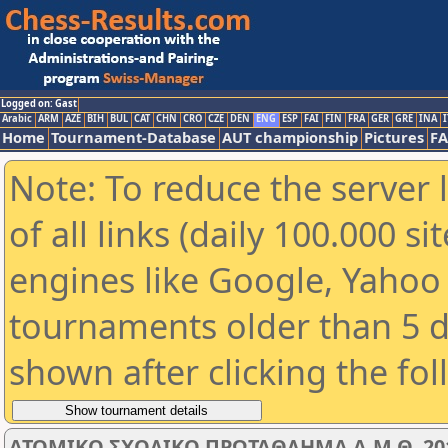
Logged on: Gast
Arabic
ARM
AZE
BIH
BUL
CAT
CHN
CRO
CZE
DEN
ENG
ESP
FAI
FIN
FRA
GER
GRE
INA
I
Home
Tournament-Database
AUT championship
Pictures
F
Note: To reduce the server 
of all links (daily 100.000 s
engines like Google, Yahoo a
tournaments older than 5 d
shown after clicking the fo
ΑΤΟΜΙΚΟ ΣΧΟΛΙΚΟ ΠΡΩΤΑΘΛΗΜΑ Α.Μ.Θ. 201