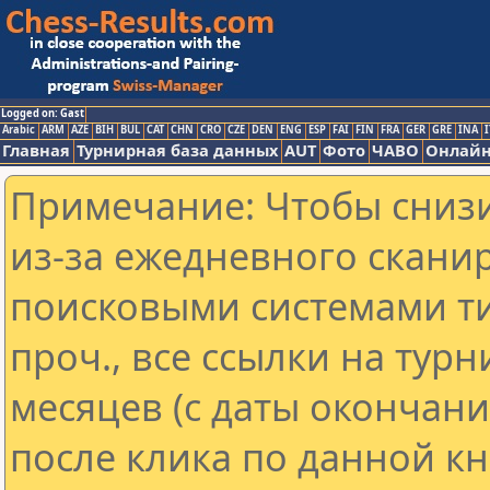
Logged on: Gast
Arabic
ARM
AZE
BIH
BUL
CAT
CHN
CRO
CZE
DEN
ENG
ESP
FAI
FIN
FRA
GER
GRE
INA
I
Главная
Турнирная база данных
AUT
Фото
ЧАВО
Онлайн
Примечание: Чтобы снизи
из-за ежедневного скани
поисковыми системами ти
проч., все ссылки на тур
месяцев (с даты окончан
после клика по данной кн