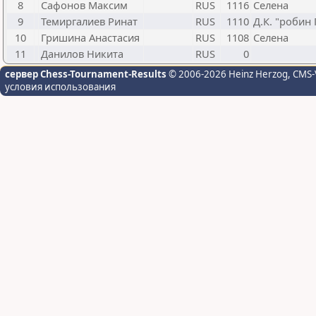
8
Сафонов Максим
RUS
1116
Селена
9
Темиргалиев Ринат
RUS
1110
Д.К. "робин 
10
Гришина Анастасия
RUS
1108
Селена
11
Данилов Никита
RUS
0
сервер Chess-Tournament-Results
© 2006-2026 Heinz Herzog
, CMS-
условия использования