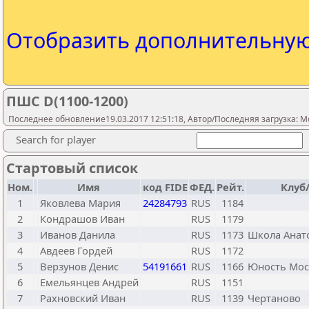
Отобразить дополнительну
ПШС D(1100-1200)
Последнее обновление19.03.2017 12:51:18, Автор/Последняя загрузка: M
Search for player
Стартовый список
Ном.
Имя
код FIDE
ФЕД.
Рейт.
Клуб
1
Яковлева Мария
24284793
RUS
1184
2
Кондрашов Иван
RUS
1179
3
Иванов Данила
RUS
1173
Школа Анат
4
Авдеев Гордей
RUS
1172
5
Верзунов Денис
54191661
RUS
1166
Юность Мо
6
Емельянцев Андрей
RUS
1151
7
Рахновский Иван
RUS
1139
Чертаново