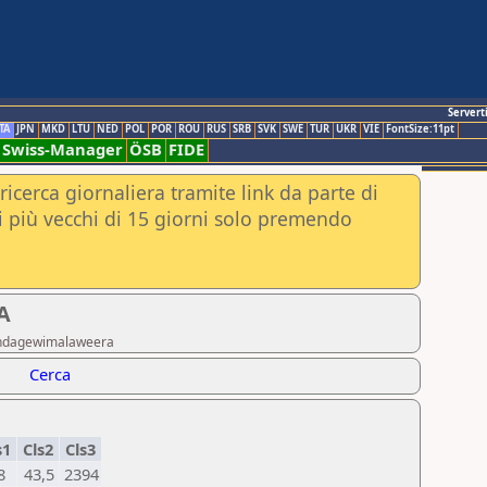
Servert
TA
JPN
MKD
LTU
NED
POL
POR
ROU
RUS
SRB
SVK
SWE
TUR
UKR
VIE
FontSize:11pt
Swiss-Manager
ÖSB
FIDE
ricerca giornaliera tramite link da parte di
nei più vecchi di 15 giorni solo premendo
 A
ahindagewimalaweera
Cerca
s1
Cls2
Cls3
8
43,5
2394