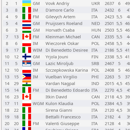
2
1
GM
Vovk Andriy
UKR
2637
6
49
3
8
IM
D'amore Carlo
ITA
2432
6
4
4
9
FM
Gilevych Artem
ITA
2423
5,5
4
5
4
GM
Pruijssers Roeland
NED
2501
5,5
46
6
3
GM
Horvath Csaba
HUN
2503
5,5
46
7
13
FM
Kleinman Michael
CAN
2335
5,5
4
8
6
IM
Wieczorek Oskar
POL
2458
5,5
4
9
17
WIM
Di Benedetto Desiree
ITA
2186
5,5
41
10
12
GM
Yrjola Jouni
FIN
2338
5,5
41
11
5
GM
Lazic Miroljub
SRB
2467
5
4
12
10
IM
Szczepkowska Karina
POL
2408
5
46
13
15
IM
Vuelban Virgilio
PHI
2263
5
37
14
29
Vardan Nagpal
IND
2015
4,5
45
15
14
FM
Di Benedetto Edoardo
ITA
2270
4,5
4
16
23
Itkin David
CAN
2118
4,5
39
17
11
WGM
Kulon Klaudia
POL
2384
4,5
3
18
22
Sirena Gianni
ITA
2120
4,5
3
19
18
Bettalli Francesco
ITA
2182
4
3
20
20
FM
Valenti Giuseppe
ITA
2128
4
3