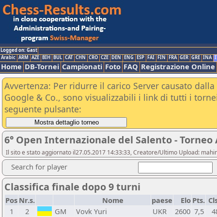
Logged on: Gast
Arabic
ARM
AZE
BIH
BUL
CAT
CHN
CRO
CZE
DEN
ENG
ESP
FAI
FIN
FRA
GER
GRE
INA
I
Home
DB-Tornei
Campionati
Foto
FAQ
Registrazione Online
Avvertenza: Per ridurre il carico Server causato dalla 
Google & Co., sono visualizzabili i link di tutti i tor
seguente pulsante:
6° Open Internazionale del Salento - Torneo
Il sito e stato aggiornato il27.05.2017 14:33:33, Creatore/Ultimo Upload: m
Search for player
Classifica finale dopo 9 turni
Pos
Nr.s.
Nome
paese
Elo
Pts.
Cl
1
2
GM
Vovk Yuri
UKR
2600
7,5
4