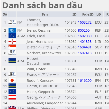
Danh sách ban đầu
Số
Tên
ID
FideID
LĐ
R
Thomas,
1
FM
104843
1603272
ECU
23
Hebesberger DI.Dr.
2
FM
Ivano, Ceschia
101600
800260
REF
22
3
AGM
Erich, Fassl
102698
1602080
EUF
20
4
Jens, Henrichsen
118982
1401858
NIR
20
5
Dieter, ヘアツォーク
102516
1604481
SGP
19
6
Norbert, Kranewitter
107359
1607413
ECU
19
Hubert,
7
AIM
101881
CUR
17
Deutschmann
8
Willi, Hofer
105349
IMN
17
9
Franz, ヘアツォーク
101287
ECU
17
10
Rudolf, Koncsek
107131
1616200
JPN
17
11
Horstl, BBBBBBBB
12345
CUR
16
12
Heinz, Gepperth
103574
EUF
15
13
Georg, ヘアツォーク
104560
AUT
15
14
Alexander, Langegger
107944
IMN
12
15
AFM
Philipp, Dietschy
101935
GBR