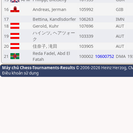
16
Andreas, Jerman
105992
GIB
17
Bettina, Kandlsdorfer
106263
IMN
18
Gerold, Kuhr
107696
AUT
ハインツ, ヘアツォー
19
103339
AUT
ク
20
佳奈子, 滝田
103905
AUT
Reda Fadel, Abd El
21
100002
10600752
DMA
19
Fatah
Máy chủ Chess-Tournaments-Results
© 2006-2026 Heinz Herzog
, C
Điều khoản sử dụng