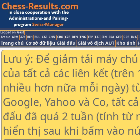
Logged on: Gast
Arabic
ARM
AZE
BIH
BUL
CAT
CHN
CRO
CZE
DEN
ENG
ESP
FAI
FIN
FRA
GER
GRE
INA
I
Trang chủ
Cơ sở dữ liệu Giải đấu
Giải vô địch AUT
Kho ảnh
H
Lưu ý: Để giảm tải máy chủ
của tất cả các liên kết (trê
nhiều hơn nữa mỗi ngày) t
Google, Yahoo và Co, tất cả 
đấu đã quá 2 tuần (tính từ 
hiển thị sau khi bấm vào nú