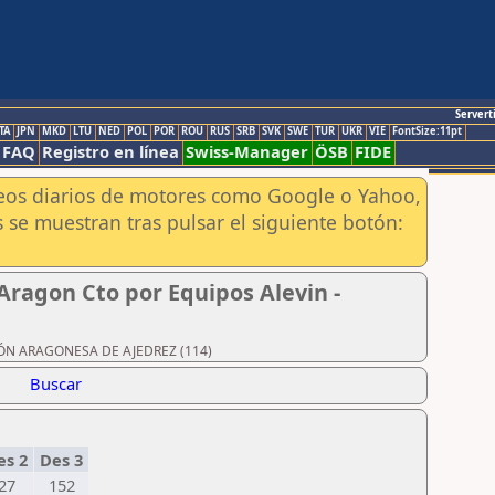
Servert
TA
JPN
MKD
LTU
NED
POL
POR
ROU
RUS
SRB
SVK
SWE
TUR
UKR
VIE
FontSize:11pt
FAQ
Registro en línea
Swiss-Manager
ÖSB
FIDE
aneos diarios de motores como Google o Yahoo,
 se muestran tras pulsar el siguiente botón:
Aragon Cto por Equipos Alevin -
ACIÓN ARAGONESA DE AJEDREZ (114)
Buscar
es 2
Des 3
27
152