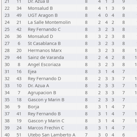
21
11
Dr. Azua B
8
4
1
3
9
22
34
Monsalud B
8
4
1
3
9
23
49
UGT Aragon B
8
4
0
4
8
24
21
La Salle Montemolin
8
2
4
2
8
25
42
Rey Fernando C
8
3
2
3
8
26
36
Monsalud D
8
3
2
3
8
27
6
St Casablanca B
8
3
2
3
8
28
20
Hermanos Marx
8
3
2
3
8
1
29
44
Sainz de Varanda
8
2
4
2
8
1
30
8
Angel Escoriaza
8
3
2
3
8
1
31
16
Ejea
8
3
1
4
7
32
43
Rey Fernando D
8
2
3
3
7
1
33
10
Dr. Azua A
8
2
3
3
7
1
34
7
Agrupacion B
8
2
3
3
7
1
35
18
Gascon y Marin B
8
2
3
3
7
36
9
Borja
8
3
1
4
7
37
41
Rey Fernando B
8
3
1
4
7
1
38
19
Gascon y Marin C
8
3
1
4
7
1
39
24
Marcos Frechin C
8
3
1
4
7
40
51
Utebo San Lamberto A
7
3
0
4
6