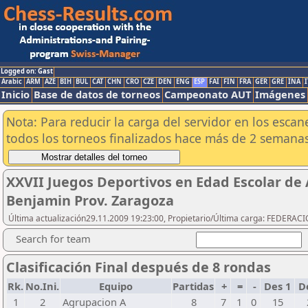
Logged on: Gast
Arabic
ARM
AZE
BIH
BUL
CAT
CHN
CRO
CZE
DEN
ENG
ESP
FAI
FIN
FRA
GER
GRE
INA
I
Inicio
Base de datos de torneos
Campeonato AUT
Imágenes
Nota: Para reducir la carga del servidor en los esc
todos los torneos finalizados hace más de 2 semanas
XXVII Juegos Deportivos en Edad Escolar de 
Benjamin Prov. Zaragoza
Última actualización29.11.2009 19:23:00, Propietario/Última carga: FEDER
Search for team
Clasificación Final después de 8 rondas
Rk.
No.Ini.
Equipo
Partidas
+
=
-
Des 1
D
1
2
Agrupacion A
8
7
1
0
15