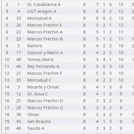
2
1
St. Casablanca A
8
7
1
0
15
2
3
4
UGT Aragon A
8
6
0
2
12
2
4
33
Monsalud A
8
6
0
2
12
2
5
26
Marcos Frechin E
8
5
2
1
12
6
22
Marcos Frechin A
8
5
1
2
11
7
23
Marcos Frechin B
8
5
1
2
11
1
8
5
Ramiro
8
4
2
2
10
2
9
17
Gascon y Marin A
8
4
2
2
10
10
48
Tomas Alvira
8
3
4
1
10
1
11
40
Rey Fernando A
8
5
0
3
10
12
27
Marcos Frechin F
8
5
0
3
10
13
35
Monsalud C
8
4
2
2
10
14
3
Recarte y Ornat
8
4
1
3
9
1
15
12
Dr. Azua C
8
4
1
3
9
1
16
25
Marcos Frechin D
8
3
3
2
9
17
28
Marcos Frechin G
8
3
3
2
9
18
38
Olivar
8
3
3
2
9
1
19
45
San Braulio
8
4
1
3
9
1
20
46
Tauste A
8
3
3
2
9