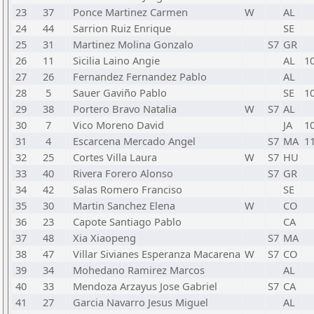
23
37
Ponce Martinez Carmen
W
AL
24
44
Sarrion Ruiz Enrique
SE
25
31
Martinez Molina Gonzalo
S7
GR
26
11
Sicilia Laino Angie
AL
1
27
26
Fernandez Fernandez Pablo
AL
28
5
Sauer Gaviño Pablo
SE
1
29
38
Portero Bravo Natalia
W
S7
AL
30
7
Vico Moreno David
JA
1
31
4
Escarcena Mercado Angel
S7
MA
1
32
25
Cortes Villa Laura
W
S7
HU
33
40
Rivera Forero Alonso
S7
GR
34
42
Salas Romero Franciso
SE
35
30
Martin Sanchez Elena
W
CO
36
23
Capote Santiago Pablo
CA
37
48
Xia Xiaopeng
S7
MA
38
47
Villar Sivianes Esperanza Macarena
W
S7
CO
39
34
Mohedano Ramirez Marcos
AL
40
33
Mendoza Arzayus Jose Gabriel
S7
CA
41
27
Garcia Navarro Jesus Miguel
AL