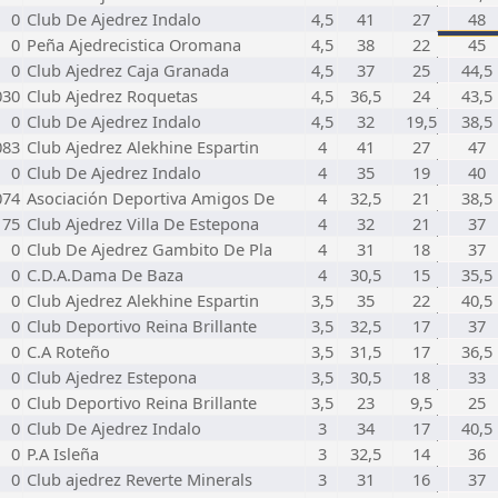
0
Club De Ajedrez Indalo
4,5
41
27
48
0
Peña Ajedrecistica Oromana
4,5
38
22
45
0
Club Ajedrez Caja Granada
4,5
37
25
44,5
030
Club Ajedrez Roquetas
4,5
36,5
24
43,5
0
Club De Ajedrez Indalo
4,5
32
19,5
38,5
083
Club Ajedrez Alekhine Espartin
4
41
27
47
0
Club De Ajedrez Indalo
4
35
19
40
074
Asociación Deportiva Amigos De
4
32,5
21
38,5
175
Club Ajedrez Villa De Estepona
4
32
21
37
0
Club De Ajedrez Gambito De Pla
4
31
18
37
0
C.D.A.Dama De Baza
4
30,5
15
35,5
0
Club Ajedrez Alekhine Espartin
3,5
35
22
40,5
0
Club Deportivo Reina Brillante
3,5
32,5
17
37
0
C.A Roteño
3,5
31,5
17
36,5
0
Club Ajedrez Estepona
3,5
30,5
18
33
0
Club Deportivo Reina Brillante
3,5
23
9,5
25
0
Club De Ajedrez Indalo
3
34
17
40,5
0
P.A Isleña
3
32,5
14
36
0
Club ajedrez Reverte Minerals
3
31
16
37