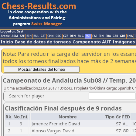
Logged on: Gast
Arabic
ARM
AZE
BIH
BUL
CAT
CHN
CRO
CZE
DEN
ENG
ESP
FAI
FIN
FRA
GER
GRE
INA
I
Inicio
Base de datos de torneos
Campeonato AUT
Imágenes
Nota: Para reducir la carga del servidor en los esc
todos los torneos finalizados hace más de 2 semanas
Campeonato de Andalucia Sub08 // Temp. 20
Última actualización23.04.2017 13:45:43, Propietario/Última carga: Spanish C
Search for player
Clasificación Final después de 9 rondas
Rk.
No.Ini.
Nombre
Tipo
Gr
FED
1
9
Jimenez Freniche David
S7
AL
1
2
1
Alonso Vargas David
S7
GR
1