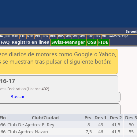
Servert
TA
JPN
MKD
LTU
NED
POL
POR
ROU
RUS
SRB
SVK
SWE
TUR
UKR
VIE
FontSize:11pt
FAQ
Registro en línea
Swiss-Manager
ÖSB
FIDE
aneos diarios de motores como Google o Yahoo,
 se muestran tras pulsar el siguiente botón:
16-17
hess Federation (Licence 402)
Buscar
Elo
Club/Ciudad
Pts.
Des 1
Des 2
Des 
056
Club De Ajedrez El Rey
8
43
41,5
50
266
Club Ajedrez Nazari
7,5
46
41,5
55