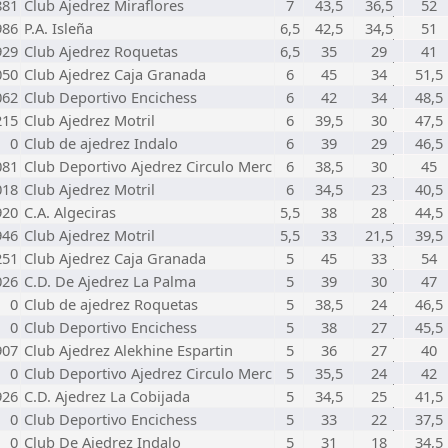
881
Club Ajedrez Miraflores
7
43,5
36,5
52
986
P.A. Isleña
6,5
42,5
34,5
51
929
Club Ajedrez Roquetas
6,5
35
29
41
050
Club Ajedrez Caja Granada
6
45
34
51,5
062
Club Deportivo Encichess
6
42
34
48,5
215
Club Ajedrez Motril
6
39,5
30
47,5
0
Club de ajedrez Indalo
6
39
29
46,5
081
Club Deportivo Ajedrez Circulo Merc
6
38,5
30
45
018
Club Ajedrez Motril
6
34,5
23
40,5
920
C.A. Algeciras
5,5
38
28
44,5
946
Club Ajedrez Motril
5,5
33
21,5
39,5
251
Club Ajedrez Caja Granada
5
45
33
54
026
C.D. De Ajedrez La Palma
5
39
30
47
0
Club de ajedrez Roquetas
5
38,5
24
46,5
0
Club Deportivo Encichess
5
38
27
45,5
907
Club Ajedrez Alekhine Espartin
5
36
27
40
0
Club Deportivo Ajedrez Circulo Merc
5
35,5
24
42
926
C.D. Ajedrez La Cobijada
5
34,5
25
41,5
0
Club Deportivo Encichess
5
33
22
37,5
0
Club De Ajedrez Indalo
5
31
18
34,5