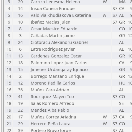
3
20
Carrizo Ledesma Helena
W
MA
4
14
Insua Conesa Enrique
S7
CA
5
16
Valdivia Khudiakova Ekaterina
w
S7
AL
6
10
Ibañez Macias Julen
S7
GR
1
7
8
Cesar Maestre Eduardo
CO
1
8
3
Cañadas Martin Jaime
GR
1
9
24
Ciotoracu Alexandru Gabriel
AL
10
6
Latre Rodriguez Javier
AL
1
11
13
Cardenas Gonzalez Oscar
GR
1
12
18
Palomino Lopez Juan Carlos
CA
13
15
Jimenez Urdangaray Ignacio
GR
14
2
Borrego Manzano Enrique
GR
1
15
12
Moreno Padilla Carlos
HU
1
16
36
Muñoz Cara Adrian
AL
17
41
Rodriguez Mayen Teo
S7
CO
18
19
Salas Romero Alfredo
SE
19
32
Mendez Alba Pablo
AL
20
17
Muñoz Correa Ariadna
W
S7
CA
21
29
Herrero Peña Laura
W
S7
CO
22
39
Portero Bravo Jorge
S7
AL