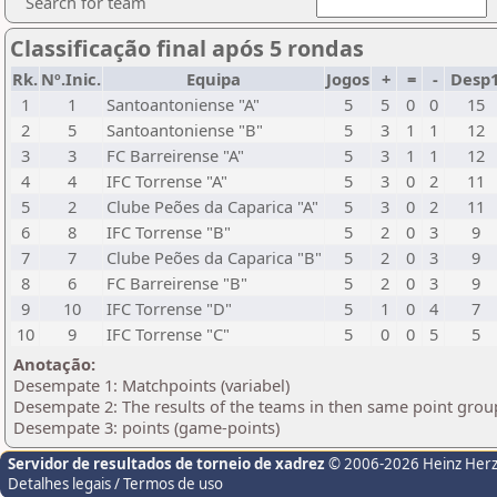
Search for team
Classificação final após 5 rondas
Rk.
Nº.Inic.
Equipa
Jogos
+
=
-
Desp
1
1
Santoantoniense "A"
5
5
0
0
15
2
5
Santoantoniense "B"
5
3
1
1
12
3
3
FC Barreirense "A"
5
3
1
1
12
4
4
IFC Torrense "A"
5
3
0
2
11
5
2
Clube Peões da Caparica "A"
5
3
0
2
11
6
8
IFC Torrense "B"
5
2
0
3
9
7
7
Clube Peões da Caparica "B"
5
2
0
3
9
8
6
FC Barreirense "B"
5
2
0
3
9
9
10
IFC Torrense "D"
5
1
0
4
7
10
9
IFC Torrense "C"
5
0
0
5
5
Anotação:
Desempate 1: Matchpoints (variabel)
Desempate 2: The results of the teams in then same point grou
Desempate 3: points (game-points)
Servidor de resultados de torneio de xadrez
© 2006-2026 Heinz Her
Detalhes legais / Termos de uso