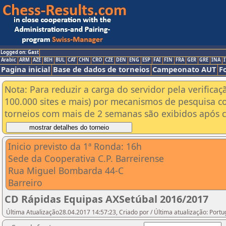
Logged on: Gast
Arabic
ARM
AZE
BIH
BUL
CAT
CHN
CRO
CZE
DEN
ENG
ESP
FAI
FIN
FRA
GER
GRE
INA
I
Pagina inicial
Base de dados de torneios
Campeonato AUT
F
Nota: Para reduzir a carga do servidor pela verificaç
100.000 sites e mais) por mecanismos de pesquisa c
torneios com mais de 2 semanas são exibidos após cl
Inicio previsto da 1ª Ronda: 16h
Sede da Cooperativa C.P. Barreirense
Rua Miguel Bombarda 44-C
Barreiro
CD Rápidas Equipas AXSetúbal 2016/2017
Última Atualização28.04.2017 14:57:23, Criado por / Última atualização: Port