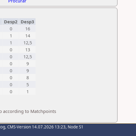
Procurar
1
Desp2
Desp3
0
16
1
14
1
12,5
0
13
0
12,5
0
9
0
9
0
8
0
5
0
1
p according to Matchpoints
zog
, CMS-Version 14.07.2026 13:23, Node S1