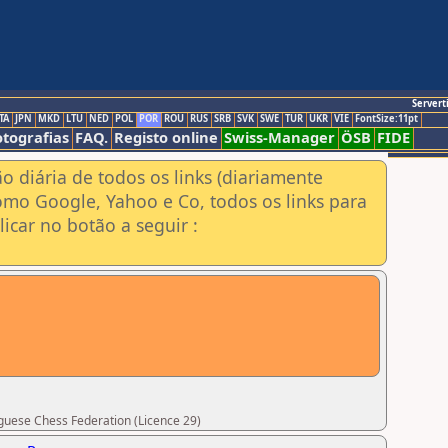
Servert
TA
JPN
MKD
LTU
NED
POL
POR
ROU
RUS
SRB
SVK
SWE
TUR
UKR
VIE
FontSize:11pt
otografias
FAQ.
Registo online
Swiss-Manager
ÖSB
FIDE
ão diária de todos os links (diariamente
omo Google, Yahoo e Co, todos os links para
icar no botão a seguir :
uguese Chess Federation (Licence 29)