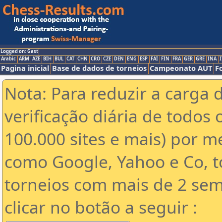
Logged on: Gast
Arabic
ARM
AZE
BIH
BUL
CAT
CHN
CRO
CZE
DEN
ENG
ESP
FAI
FIN
FRA
GER
GRE
INA
I
Pagina inicial
Base de dados de torneios
Campeonato AUT
F
Nota: Para reduzir a carga 
verificação diária de todos 
100.000 sites e mais) por 
como Google, Yahoo e Co, t
torneios com mais de 2 sem
clicar no botão a seguir :