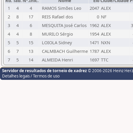
Rd.
Tab.
Nº.Inic.
Nome
Elo
Clube/Cidade
P
1
4
4
RAMOS Simões Leo
2047
ALEX
2
8
17
REIS Rafael dos
0
NF
3
4
6
MESQUITA José Carlos
1962
ALEX
3
4
4
8
MURILO Sérgio
1954
ALEX
5
5
15
LOIOLA Sidney
1471
NXN
6
7
13
CALMBACH Guilherme
1787
ALEX
7
5
14
ALMEIDA Henri
1697
TTC
Servidor de resultados de torneio de xadrez
© 2006-2026 Heinz Her
Detalhes legais / Termos de uso