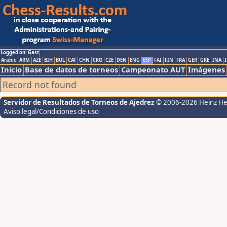
Logged on: Gast
Arabic
ARM
AZE
BIH
BUL
CAT
CHN
CRO
CZE
DEN
ENG
ESP
FAI
FIN
FRA
GER
GRE
INA
I
Inicio
Base de datos de torneos
Campeonato AUT
Imágenes
Record not found
Servidor de Resultados de Torneos de Ajedrez
© 2006-2026 Heinz H
Aviso legal/Condiciones de uso