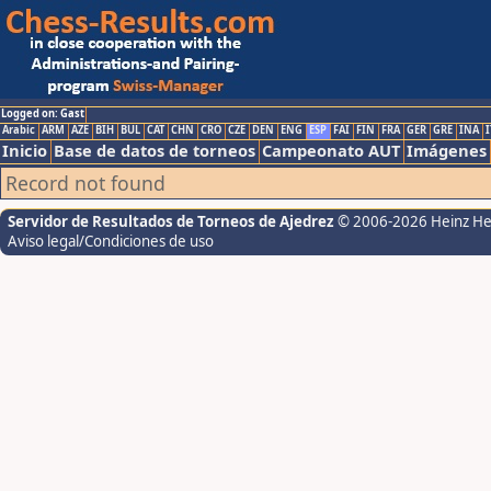
Logged on: Gast
Arabic
ARM
AZE
BIH
BUL
CAT
CHN
CRO
CZE
DEN
ENG
ESP
FAI
FIN
FRA
GER
GRE
INA
I
Inicio
Base de datos de torneos
Campeonato AUT
Imágenes
Record not found
Servidor de Resultados de Torneos de Ajedrez
© 2006-2026 Heinz H
Aviso legal/Condiciones de uso