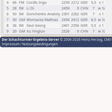
4
66
FM
Cordts Ingo
2259
2212
GER
5,5
s 1
5
28
IM
Li Di
2459
0
CHN
7
w ½
6
50
IM
Donchenko Anatoly
2301
2262
GER
7
s 1
7
30
GM
Womacka Mathias
2434
2412
GER
6,5
w ½
8
36
IM
Seul Georg
2401
2356
GER
5,5
s 1
9
20
GM
Xu Yinglun
2526
0
CHN
7
w ½
Der Schachturnier-Ergebnis-Server
© 2006-2026 Heinz Herzog
, CMS
Impressum / Nutzungsbedingungen