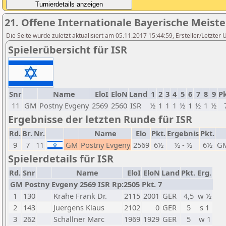
21. Offene Internationale Bayerische Meist
Die Seite wurde zuletzt aktualisiert am 05.11.2017 15:44:59, Ersteller/Letzter 
Spielerübersicht für ISR
Snr
Name
EloI
EloN
Land
1
2
3
4
5
6
7
8
9
Pk
11
GM
Postny Evgeny
2569
2560
ISR
½
1
1
1
½
1
½
1
½
Ergebnisse der letzten Runde für ISR
Rd.
Br.
Nr.
Name
Elo
Pkt.
Ergebnis
Pkt.
9
7
11
GM
Postny Evgeny
2569
6½
½ - ½
6½
G
Spielerdetails für ISR
Rd.
Snr
Name
EloI
EloN
Land
Pkt.
Erg.
GM Postny Evgeny 2569 ISR Rp:2505 Pkt. 7
1
130
Krahe Frank Dr.
2115
2001
GER
4,5
w ½
2
143
Juergens Klaus
2102
0
GER
5
s 1
3
262
Schallner Marc
1969
1929
GER
5
w 1