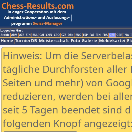
Logged on: Gast
Arabic
ARM
AZE
BIH
BUL
CAT
CHN
CRO
CZE
DEN
ENG
ESP
FAI
FIN
FRA
GER
GRE
INA
I
Home
TurnierDB
Meisterschaft
Foto-Galerie
Meldekartei
El
Hinweis: Um die Serverbela
tägliche Durchforsten aller 
Seiten und mehr) von Goog
reduzieren, werden bei alle
seit 5 Tagen beendet sind d
folgenden Knopf angezeigt