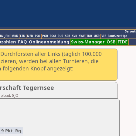
Servert
TA
JPN
MKD
LTU
NED
POL
POR
ROU
RUS
SRB
SVK
SWE
TUR
UKR
VIE
FontSize:11pt
ozahlen
FAQ
Onlineanmeldung
Swiss-Manager
ÖSB
FIDE
urchforsten aller Links (täglich 100.000
ieren, werden bei allen Turnieren, die
ch folgenden Knopf angezeigt:
erschaft Tegernsee
Upload: GJO
9
Pkt.
Rg.