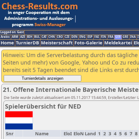
Logged on: Gast
Arabic
ARM
AZE
BIH
BUL
CAT
CHN
CRO
CZE
DEN
ENG
ESP
FAI
FIN
FRA
GER
GRE
INA
I
Home
TurnierDB
Meisterschaft
Foto-Galerie
Meldekartei
El
Hinweis: Um die Serverbelastung durch das tägliche D
Seiten und mehr) von Google, Yahoo und Co zu reduz
bereits seit 5 Tagen beendet sind die Links erst dur
21. Offene Internationale Bayerische Meist
Die Seite wurde zuletzt aktualisiert am 05.11.2017 15:44:59, Ersteller/Letzter 
Spielerübersicht für NED
Snr
Name
EloI
EloN
Land
1
2
3
4
5
6
7
8