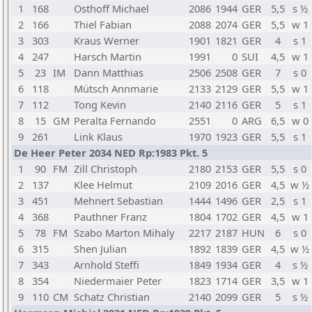
1
168
Osthoff Michael
2086
1944
GER
5,5
s ½
2
166
Thiel Fabian
2088
2074
GER
5,5
w 1
3
303
Kraus Werner
1901
1821
GER
4
s 1
4
247
Harsch Martin
1991
0
SUI
4,5
w 1
5
23
IM
Dann Matthias
2506
2508
GER
7
s 0
6
118
Mütsch Annmarie
2133
2129
GER
5,5
w 1
7
112
Tong Kevin
2140
2116
GER
5
s 1
8
15
GM
Peralta Fernando
2551
0
ARG
6,5
w 0
9
261
Link Klaus
1970
1923
GER
5,5
s 1
De Heer Peter 2034 NED Rp:1983 Pkt. 5
1
90
FM
Zill Christoph
2180
2153
GER
5,5
s 0
2
137
Klee Helmut
2109
2016
GER
4,5
w ½
3
451
Mehnert Sebastian
1444
1496
GER
2,5
s 1
4
368
Pauthner Franz
1804
1702
GER
4,5
w 1
5
78
FM
Szabo Marton Mihaly
2217
2187
HUN
6
s 0
6
315
Shen Julian
1892
1839
GER
4,5
w ½
7
343
Arnhold Steffi
1849
1934
GER
4
s ½
8
354
Niedermaier Peter
1823
1714
GER
3,5
w 1
9
110
CM
Schatz Christian
2140
2099
GER
5
s ½