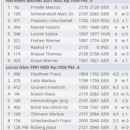
Harmsen Michiel 2031 NED Rp:1939 Pkt. 5
1
92
Friedel Marcus
2176
2126
GER
5
s 0
2
139
Schwierskott Marc Dr.
2107
2082
GER
5
w 0
3
471
Popovici Liviu-Daniel
1102
1423
ROU
2,5
s 1
4
394
Mantel Hubert
1761
1640
GER
4
w 1
5
348
Lochte Szilvia
1837
1877
HUN
4
s ½
6
321
Frehen Werner
1887
1774
GER
3
w 1
7
102
Raahul V S
2153
0
IND
6
s ½
8
114
Krause Thomas
2139
2158
GER
6
w 0
9
303
Kraus Werner
1901
1821
GER
4
s 1
Lucas Olav 1991 NED Rp:1926 Pkt. 4
1
368
Pauthner Franz
1804
1702
GER
4,5
s ½
2
370
Leitz Markus
1799
1709
GER
3
w 1
3
412
Grunert Friedrich
1693
1782
GER
4,5
s ½
4
94
Kraich Klaus
2173
2082
GER
5,5
w ½
5
106
Heimerdinger Jörg
2147
2081
GER
5
s 0
6
402
Boldt Kai-Ulrich Dr.
1728
1541
GER
4
w ½
7
100
Tillmann Markus
2157
2084
GER
4,5
s 1
8
154
Scheckenbach Franz
2095
2048
GER
5,5
w 0
9
128
FM
Rüberg Jobst
2121
2040
GER
5
w 0