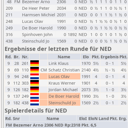
48
FM
Bezemer Arno
2306
0
NED
½
1
1
1
0
1
1
0
209
De Heer Peter
2034
0
NED
0
½
1
1
0
½
½
1
211
Harmsen Michiel
2031
0
NED
0
0
1
1
½
1
½
0
248
Lucas Olav
1991
0
NED
½
1
½
½
0
½
1
0
249
De Boer Harold
1990
0
NED
0
½
1
½
½
0
½
½
316
Spinhoven John
0
1892
NED
1
0
0
1
0
1
½
0
438
Steinschuld Jo
1569
0
NED
0
0
0
½
1
½
0
½
Ergebnisse der letzten Runde für NED
Rd.
Br.
Nr.
Name
Elo
Pkt.
Ergebnis
Pkt.
9
28
261
Link Klaus
1970
5½
0 - 1
5½
9
69
110
CM
Schatz Christian
2140
4½
½ - ½
4½
9
94
248
Lucas Olav
1991
4
0 - 1
4
9
112
303
Kraus Werner
1901
4
0 - 1
4
9
126
182
Jordan Michael
2073
3½
1 - 0
3½
9
137
249
De Boer Harold
1990
3½
1 - 0
3½
9
182
438
Steinschuld Jo
1569
2½
0 - 1
2½
Spielerdetails für NED
Rd.
Snr
Name
EloI
EloN
Land
Pkt.
Erg.
FM Bezemer Arno 2306 NED Rp:2318 Pkt. 6,5