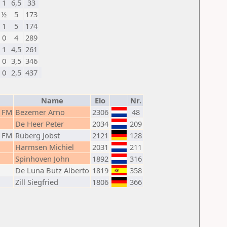
1
6,5
33
½
5
173
1
5
174
0
4
289
1
4,5
261
0
3,5
346
0
2,5
437
Name
Elo
Nr.
FM
Bezemer Arno
2306
48
De Heer Peter
2034
209
FM
Rüberg Jobst
2121
128
Harmsen Michiel
2031
211
Spinhoven John
1892
316
De Luna Butz Alberto
1819
358
Zill Siegfried
1806
366