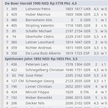
De Boer Harold 1990 NED Rp:1778 Pkt. 4,5
1
369
Lohvinov Petro
1803
1817
UKR
4,5
w 0
2
429
Huber Marinus
1603
1606
GER
2,5
s ½
3
480
Berresheim Nils
0
0
GER
1
w 1
4
405
Stripling Valentin
1718
1585
GER
3
s ½
5
85
Schäfer Michael
2197
2154
GER
5
w ½
6
74
Oberhofer Cédric
2229
2167
GER
5,5
s 0
7
360
Leitner Leonhard
1814
1647
GER
3
w ½
8
359
Richter Andreas
1815
1695
GER
3,5
s ½
9
358
De Luna Butz Alberto
1819
1723
ESP
3,5
w 1
Spinhoven John 1892 NED Rp:1853 Pkt. 3,5
1
436
Petersen Lars
1578
1304
GER
2
s 1
2
422
Schnegelberg Christian
1640
1751
GER
4,5
w 0
3
82
FM
Zuse Peter
2205
2162
GER
5,5
s 0
4
127
CM
Schweiger Georg
2123
2035
GER
3,5
s 1
5
196
Linner Christian
2052
2051
GER
4
w 0
6
424
Mircoli Filippo
1629
0
ITA
4
w 1
7
192
Weber Benedikt
2060
2015
GER
5
s ½
8
206
Decker Nils
2036
2102
GER
4,5
w 0