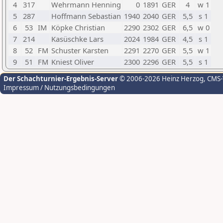
4
317
Wehrmann Henning
0
1891
GER
4
w 1
5
287
Hoffmann Sebastian
1940
2040
GER
5,5
s 1
6
53
IM
Köpke Christian
2290
2302
GER
6,5
w 0
7
214
Kasüschke Lars
2024
1984
GER
4,5
s 1
8
52
FM
Schuster Karsten
2291
2270
GER
5,5
w 1
9
51
FM
Kniest Oliver
2300
2296
GER
5,5
s 1
Der Schachturnier-Ergebnis-Server
© 2006-2026 Heinz Herzog
, CMS
Impressum / Nutzungsbedingungen