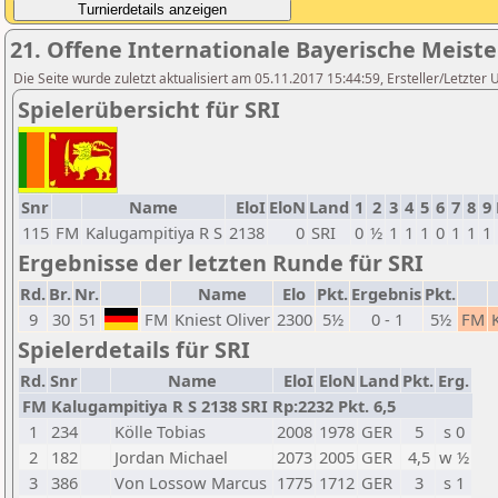
21. Offene Internationale Bayerische Meist
Die Seite wurde zuletzt aktualisiert am 05.11.2017 15:44:59, Ersteller/Letzter 
Spielerübersicht für SRI
Snr
Name
EloI
EloN
Land
1
2
3
4
5
6
7
8
9
115
FM
Kalugampitiya R S
2138
0
SRI
0
½
1
1
1
0
1
1
1
Ergebnisse der letzten Runde für SRI
Rd.
Br.
Nr.
Name
Elo
Pkt.
Ergebnis
Pkt.
9
30
51
FM
Kniest Oliver
2300
5½
0 - 1
5½
FM
Spielerdetails für SRI
Rd.
Snr
Name
EloI
EloN
Land
Pkt.
Erg.
FM Kalugampitiya R S 2138 SRI Rp:2232 Pkt. 6,5
1
234
Kölle Tobias
2008
1978
GER
5
s 0
2
182
Jordan Michael
2073
2005
GER
4,5
w ½
3
386
Von Lossow Marcus
1775
1712
GER
3
s 1