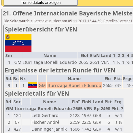
21. Offene Internationale Bayerische Meist
Die Seite wurde zuletzt aktualisiert am 05.11.2017 15:44:59, Ersteller/Letzter 
Spielerübersicht für VEN
Snr
Name
EloI
EloN
Land
1
2
3
4
1
GM
Iturrizaga Bonelli Eduardo
2665
2651
VEN
1
½
1
½
Ergebnisse der letzten Runde für VEN
Rd.
Br.
Nr.
Name
Elo
Pkt.
Erge
9
1
1
GM
Iturrizaga Bonelli Eduardo
2665
6½
½ 
Spielerdetails für VEN
Rd.
Snr
Name
EloI
EloN
Land
Pkt.
Erg.
GM Iturrizaga Bonelli Eduardo 2665 VEN Rp:2498 Pkt. 7
1
124
Lettl Gerhard
2128
1997
GER
5
w 1
2
67
Fischer André
2259
2226
GER
6
s ½
3
427
Danninger Jannik
1606
1742
GER
4
w 1