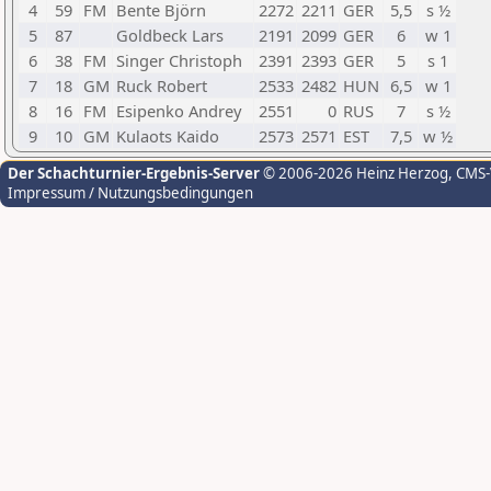
4
59
FM
Bente Björn
2272
2211
GER
5,5
s ½
5
87
Goldbeck Lars
2191
2099
GER
6
w 1
6
38
FM
Singer Christoph
2391
2393
GER
5
s 1
7
18
GM
Ruck Robert
2533
2482
HUN
6,5
w 1
8
16
FM
Esipenko Andrey
2551
0
RUS
7
s ½
9
10
GM
Kulaots Kaido
2573
2571
EST
7,5
w ½
Der Schachturnier-Ergebnis-Server
© 2006-2026 Heinz Herzog
, CMS
Impressum / Nutzungsbedingungen