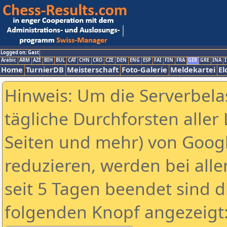
Logged on: Gast
Arabic
ARM
AZE
BIH
BUL
CAT
CHN
CRO
CZE
DEN
ENG
ESP
FAI
FIN
FRA
GER
GRE
INA
I
Home
TurnierDB
Meisterschaft
Foto-Galerie
Meldekartei
El
Hinweis: Um die Serverbela
tägliche Durchforsten aller 
Seiten und mehr) von Goog
reduzieren, werden bei alle
seit 5 Tagen beendet sind d
folgenden Knopf angezeigt