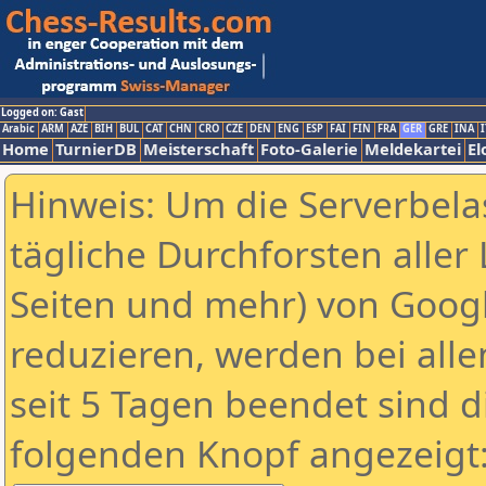
Logged on: Gast
Arabic
ARM
AZE
BIH
BUL
CAT
CHN
CRO
CZE
DEN
ENG
ESP
FAI
FIN
FRA
GER
GRE
INA
I
Home
TurnierDB
Meisterschaft
Foto-Galerie
Meldekartei
El
Hinweis: Um die Serverbela
tägliche Durchforsten aller 
Seiten und mehr) von Goog
reduzieren, werden bei alle
seit 5 Tagen beendet sind d
folgenden Knopf angezeigt