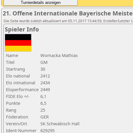
21. Offene Internationale Bayerische Meist
Die Seite wurde zuletzt aktualisiert am 05.11.2017 15:44:59, Ersteller/Letzter 
Spieler Info
Name
Womacka Mathias
Titel
GM
Startrang
30
Elo national
2412
Elo intnational
2434
Eloperformance
2449
FIDE Elo +/-
6,1
Punkte
6,5
Rang
25
Föderation
GER
Verein/Ort
SK Schwäbisch Hall
Ident-Nummer
629295