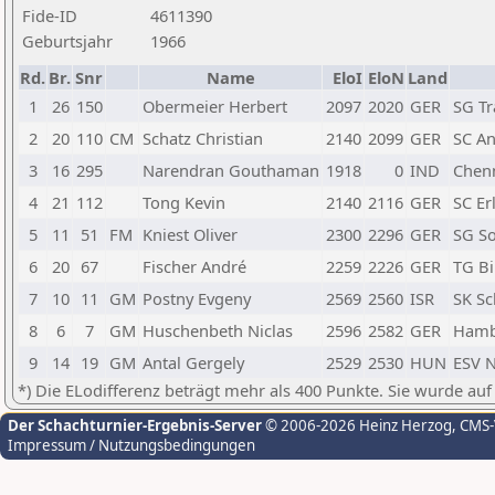
Fide-ID
4611390
Geburtsjahr
1966
Rd.
Br.
Snr
Name
EloI
EloN
Land
1
26
150
Obermeier Herbert
2097
2020
GER
SG Tr
2
20
110
CM
Schatz Christian
2140
2099
GER
SC A
3
16
295
Narendran Gouthaman
1918
0
IND
Chen
4
21
112
Tong Kevin
2140
2116
GER
SC Er
5
11
51
FM
Kniest Oliver
2300
2296
GER
SG So
6
20
67
Fischer André
2259
2226
GER
TG B
7
10
11
GM
Postny Evgeny
2569
2560
ISR
SK Sc
8
6
7
GM
Huschenbeth Niclas
2596
2582
GER
Hamb
9
14
19
GM
Antal Gergely
2529
2530
HUN
ESV N
*) Die ELodifferenz beträgt mehr als 400 Punkte. Sie wurde auf
Der Schachturnier-Ergebnis-Server
© 2006-2026 Heinz Herzog
, CMS
Impressum / Nutzungsbedingungen