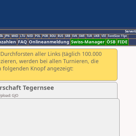
Servert
TA
JPN
MKD
LTU
NED
POL
POR
ROU
RUS
SRB
SVK
SWE
TUR
UKR
VIE
FontSize:11pt
ozahlen
FAQ
Onlineanmeldung
Swiss-Manager
ÖSB
FIDE
urchforsten aller Links (täglich 100.000
ieren, werden bei allen Turnieren, die
ch folgenden Knopf angezeigt:
erschaft Tegernsee
Upload: GJO