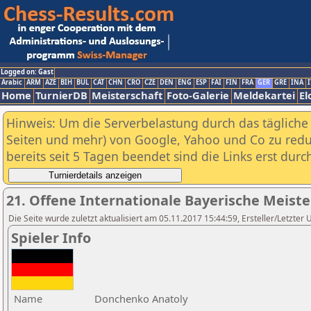
Logged on: Gast
Arabic
ARM
AZE
BIH
BUL
CAT
CHN
CRO
CZE
DEN
ENG
ESP
FAI
FIN
FRA
GER
GRE
INA
I
Home
TurnierDB
Meisterschaft
Foto-Galerie
Meldekartei
El
Hinweis: Um die Serverbelastung durch das tägliche D
Seiten und mehr) von Google, Yahoo und Co zu reduz
bereits seit 5 Tagen beendet sind die Links erst dur
21. Offene Internationale Bayerische Meist
Die Seite wurde zuletzt aktualisiert am 05.11.2017 15:44:59, Ersteller/Letzter 
Spieler Info
Name
Donchenko Anatoly