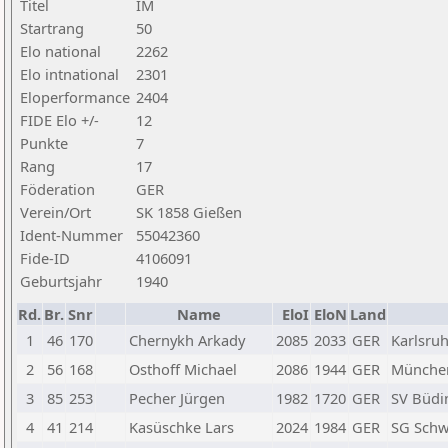
Titel
IM
Startrang
50
Elo national
2262
Elo intnational
2301
Eloperformance
2404
FIDE Elo +/-
12
Punkte
7
Rang
17
Föderation
GER
Verein/Ort
SK 1858 Gießen
Ident-Nummer
55042360
Fide-ID
4106091
Geburtsjahr
1940
Rd.
Br.
Snr
Name
EloI
EloN
Land
1
46
170
Chernykh Arkady
2085
2033
GER
Karlsruh
2
56
168
Osthoff Michael
2086
1944
GER
München
3
85
253
Pecher Jürgen
1982
1720
GER
SV Büdi
4
41
214
Kasüschke Lars
2024
1984
GER
SG Schw