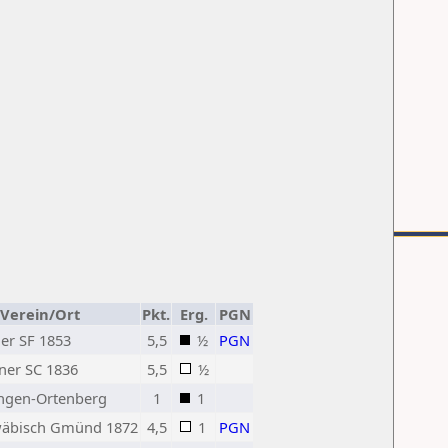
Verein/Ort
Pkt.
Erg.
PGN
er SF 1853
5,5
½
PGN
er SC 1836
5,5
½
ngen-Ortenberg
1
1
äbisch Gmünd 1872
4,5
1
PGN