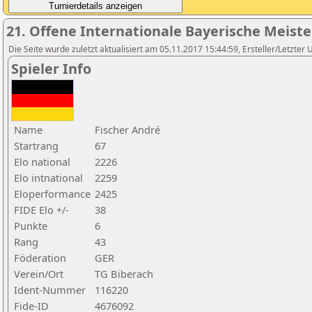
21. Offene Internationale Bayerische Meist
Die Seite wurde zuletzt aktualisiert am 05.11.2017 15:44:59, Ersteller/Letzter 
Spieler Info
Name
Fischer André
Startrang
67
Elo national
2226
Elo intnational
2259
Eloperformance
2425
FIDE Elo +/-
38
Punkte
6
Rang
43
Föderation
GER
Verein/Ort
TG Biberach
Ident-Nummer
116220
Fide-ID
4676092