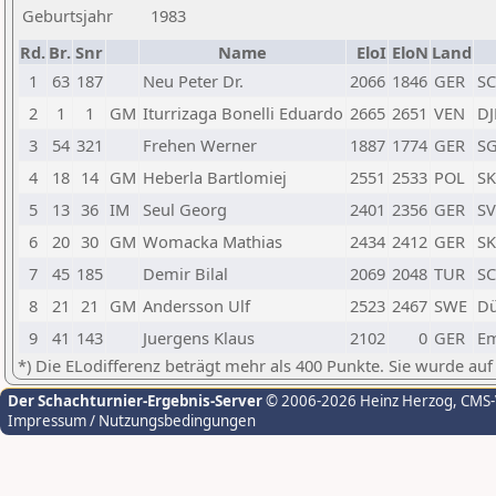
Geburtsjahr
1983
Rd.
Br.
Snr
Name
EloI
EloN
Land
1
63
187
Neu Peter Dr.
2066
1846
GER
SC
2
1
1
GM
Iturrizaga Bonelli Eduardo
2665
2651
VEN
DJ
3
54
321
Frehen Werner
1887
1774
GER
SG
4
18
14
GM
Heberla Bartlomiej
2551
2533
POL
SK
5
13
36
IM
Seul Georg
2401
2356
GER
SV
6
20
30
GM
Womacka Mathias
2434
2412
GER
SK
7
45
185
Demir Bilal
2069
2048
TUR
SC
8
21
21
GM
Andersson Ulf
2523
2467
SWE
Dü
9
41
143
Juergens Klaus
2102
0
GER
E
*) Die ELodifferenz beträgt mehr als 400 Punkte. Sie wurde auf
Der Schachturnier-Ergebnis-Server
© 2006-2026 Heinz Herzog
, CMS
Impressum / Nutzungsbedingungen