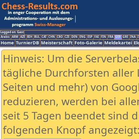
Logged on: Gast
Arabic
ARM
AZE
BIH
BUL
CAT
CHN
CRO
CZE
DEN
ENG
ESP
FAI
FIN
FRA
GER
GRE
INA
I
Home
TurnierDB
Meisterschaft
Foto-Galerie
Meldekartei
El
Hinweis: Um die Serverbela
tägliche Durchforsten aller 
Seiten und mehr) von Goog
reduzieren, werden bei alle
seit 5 Tagen beendet sind d
folgenden Knopf angezeigt