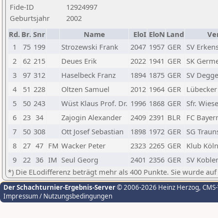
Fide-ID
12924997
Geburtsjahr
2002
Rd.
Br.
Snr
Name
EloI
EloN
Land
Ve
1
75
199
Strozewski Frank
2047
1957
GER
SV Erken
2
62
215
Deues Erik
2022
1941
GER
SK Germe
3
97
312
Haselbeck Franz
1894
1875
GER
SV Degge
4
51
228
Oltzen Samuel
2012
1964
GER
Lübecker
5
50
243
Wüst Klaus Prof. Dr.
1996
1868
GER
Sfr. Wies
6
23
34
Zajogin Alexander
2409
2391
BLR
FC Bayer
7
50
308
Ott Josef Sebastian
1898
1972
GER
SG Traun
8
27
47
FM
Wacker Peter
2323
2265
GER
Klub Köln
9
22
36
IM
Seul Georg
2401
2356
GER
SV Koble
*) Die ELodifferenz beträgt mehr als 400 Punkte. Sie wurde auf
Der Schachturnier-Ergebnis-Server
© 2006-2026 Heinz Herzog
, CMS
Impressum / Nutzungsbedingungen