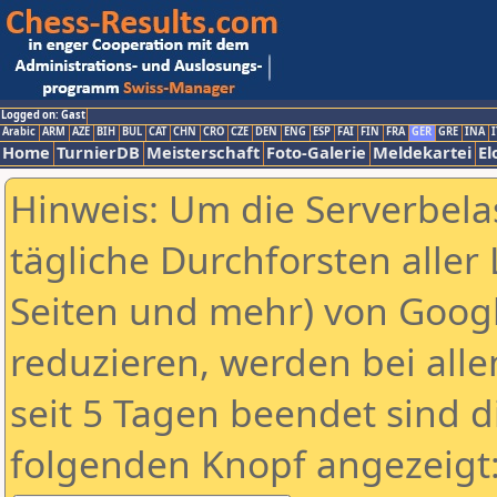
Logged on: Gast
Arabic
ARM
AZE
BIH
BUL
CAT
CHN
CRO
CZE
DEN
ENG
ESP
FAI
FIN
FRA
GER
GRE
INA
I
Home
TurnierDB
Meisterschaft
Foto-Galerie
Meldekartei
El
Hinweis: Um die Serverbela
tägliche Durchforsten aller 
Seiten und mehr) von Goog
reduzieren, werden bei alle
seit 5 Tagen beendet sind d
folgenden Knopf angezeigt