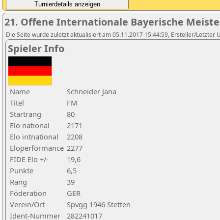
21. Offene Internationale Bayerische Meist
Die Seite wurde zuletzt aktualisiert am 05.11.2017 15:44:59, Ersteller/Letzter 
Spieler Info
Name
Schneider Jana
Titel
FM
Startrang
80
Elo national
2171
Elo intnational
2208
Eloperformance
2277
FIDE Elo +/-
19,6
Punkte
6,5
Rang
39
Föderation
GER
Verein/Ort
Spvgg 1946 Stetten
Ident-Nummer
282241017