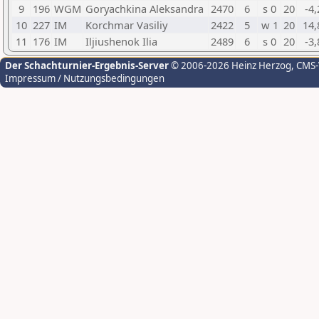
9
196
WGM
Goryachkina Aleksandra
2470
6
s 0
20
-4,
10
227
IM
Korchmar Vasiliy
2422
5
w 1
20
14,
11
176
IM
Iljiushenok Ilia
2489
6
s 0
20
-3,
Der Schachturnier-Ergebnis-Server
© 2006-2026 Heinz Herzog
, CMS
Impressum / Nutzungsbedingungen