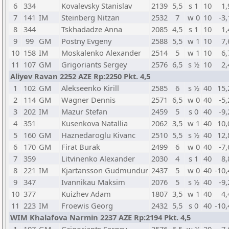
6
334
Kovalevsky Stanislav
2139
5,5
s 1
10
1,
7
141
IM
Steinberg Nitzan
2532
7
w 0
10
-3,
8
344
Tskhadadze Anna
2085
4,5
s 1
10
1,
9
99
GM
Postny Evgeny
2588
5,5
w 1
10
7,
10
158
IM
Moskalenko Alexander
2514
5
w 1
10
6,
11
107
GM
Grigoriants Sergey
2576
6,5
s ½
10
2,
Aliyev Ravan 2252 AZE Rp:2250 Pkt. 4,5
1
102
GM
Alekseenko Kirill
2585
6
s ½
40
15,
2
114
GM
Wagner Dennis
2571
6,5
w 0
40
-5,
3
202
IM
Mazur Stefan
2459
5
s 0
40
-9,
4
351
Kusenkova Natallia
2062
3,5
w 1
40
10,
5
160
GM
Haznedaroglu Kivanc
2510
5,5
s ½
40
12,
6
170
GM
Firat Burak
2499
6
w 0
40
-7,
7
359
Litvinenko Alexander
2030
4
s 1
40
8,
8
221
IM
Kjartansson Gudmundur
2437
5
w 0
40
-10,
9
347
Ivannikau Maksim
2076
5
s ½
40
-9,
10
377
Kuizhev Adam
1807
3,5
w 1
40
4,
11
223
IM
Froewis Georg
2432
5,5
s 0
40
-10,
WIM Khalafova Narmin 2237 AZE Rp:2194 Pkt. 4,5