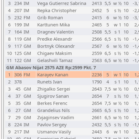
3
234
IM
Vega Gutierrez Sabrina
2413
5,5
w ½
10
-3,
4
207
IM
Repka Christopher
2452
5
s ½
10
-2,
5
232
FM
Grib Roman
2415
6
w ½
10
-3,
6
199
IM
Karttunen Mika
2465
5
w 1
10
2,
7
164
IM
Dragnev Valentin
2508
5,5
s 1
10
2,
8
119
GM
Predke Alexandr
2566
6,5
s ½
10
-1,
9
117
GM
Bortnyk Olexandr
2567
6
w ½
10
-1,
10
125
GM
Chigaev Maksim
2559
6,5
s ½
10
-1,
11
122
GM
Gelashvili Tamaz
2563
6,5
w ½
10
-1,
GM Abasov Nijat 2575 AZE Rp:2599 Pkt. 7
1
306
FM
Karayev Kanan
2236
5
w 1
10
1,
2
378
Runets Ivan
1790
4
s 1
10
1,
3
45
GM
Zhigalko Sergei
2643
7,5
w ½
10
0,
4
37
GM
Sjugirov Sanan
2654
7
s ½
10
1,
5
35
GM
Berkes Ferenc
2654
7,5
w ½
10
1,
6
27
GM
Grandelius Nils
2665
6,5
s ½
10
1,
7
29
GM
Zvjaginsev Vadim
2661
6,5
w ½
10
1,
8
224
IM
Pavlov Sergey
2432
5,5
s ½
10
-1,
9
217
IM
Usmanov Vasily
2443
6
w 1
10
3,
10
40
GM
Sargissian Gabriel
2650
7,5
w ½
10
1,