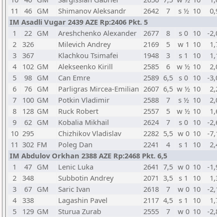
11
46
GM
Shimanov Aleksandr
2642
7
s ½
10
0,
IM Asadli Vugar 2439 AZE Rp:2406 Pkt. 5
1
22
GM
Areshchenko Alexander
2677
8
s 0
10
-2,
2
326
Milevich Andrey
2169
5
w 1
10
1,
3
367
Klachkou Tsimafei
1948
3
s 1
10
1,
4
102
GM
Alekseenko Kirill
2585
6
w ½
10
2,
5
98
GM
Can Emre
2589
6,5
s 0
10
-3,
6
76
GM
Parligras Mircea-Emilian
2607
6,5
w ½
10
2,
7
100
GM
Potkin Vladimir
2588
7
s ½
10
2,
8
128
GM
Ruck Robert
2557
5
w ½
10
1,
9
62
GM
Kobalia Mikhail
2624
7
s 0
10
-2,
10
295
Chizhikov Vladislav
2282
5,5
w 0
10
-7,
11
302
FM
Poleg Dan
2241
4
s 1
10
2,
IM Abdulov Orkhan 2388 AZE Rp:2468 Pkt. 6,5
1
47
GM
Lenic Luka
2641
7,5
w 0
10
-1,
2
348
Subbotin Andrey
2071
3,5
s 1
10
1,
3
67
GM
Saric Ivan
2618
7
w 0
10
-2,
4
338
Lagashin Pavel
2117
4,5
s 1
10
1,
5
129
GM
Sturua Zurab
2555
7
w 0
10
-2,