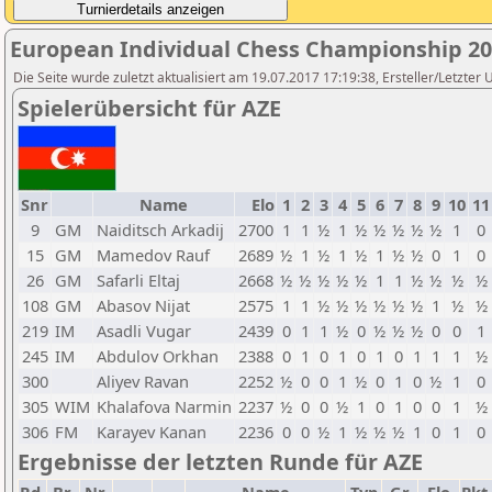
European Individual Chess Championship 2
Die Seite wurde zuletzt aktualisiert am 19.07.2017 17:19:38, Ersteller/Letz
Spielerübersicht für AZE
Snr
Name
Elo
1
2
3
4
5
6
7
8
9
10
11
9
GM
Naiditsch Arkadij
2700
1
1
½
1
½
½
½
½
½
1
0
15
GM
Mamedov Rauf
2689
½
1
½
1
½
1
½
½
0
1
0
26
GM
Safarli Eltaj
2668
½
½
½
½
½
1
1
½
½
½
½
108
GM
Abasov Nijat
2575
1
1
½
½
½
½
½
½
1
½
½
219
IM
Asadli Vugar
2439
0
1
1
½
0
½
½
½
0
0
1
245
IM
Abdulov Orkhan
2388
0
1
0
1
0
1
0
1
1
1
½
300
Aliyev Ravan
2252
½
0
0
1
½
0
1
0
½
1
0
305
WIM
Khalafova Narmin
2237
½
0
0
½
1
0
1
0
0
1
½
306
FM
Karayev Kanan
2236
0
0
½
1
½
½
½
1
0
1
0
Ergebnisse der letzten Runde für AZE