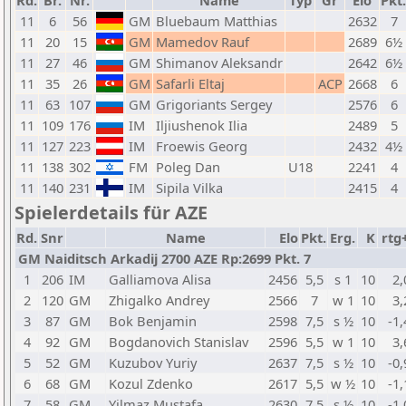
Rd.
Br.
Nr.
Name
Typ
Gr
Elo
Pkt.
11
6
56
GM
Bluebaum Matthias
2632
7
11
20
15
GM
Mamedov Rauf
2689
6½
11
27
46
GM
Shimanov Aleksandr
2642
6½
11
35
26
GM
Safarli Eltaj
ACP
2668
6
11
63
107
GM
Grigoriants Sergey
2576
6
11
109
176
IM
Iljiushenok Ilia
2489
5
11
127
223
IM
Froewis Georg
2432
4½
11
138
302
FM
Poleg Dan
U18
2241
4
11
140
231
IM
Sipila Vilka
2415
4
Spielerdetails für AZE
Rd.
Snr
Name
Elo
Pkt.
Erg.
K
rtg
GM Naiditsch Arkadij 2700 AZE Rp:2699 Pkt. 7
1
206
IM
Galliamova Alisa
2456
5,5
s 1
10
2,
2
120
GM
Zhigalko Andrey
2566
7
w 1
10
3,
3
87
GM
Bok Benjamin
2598
7,5
s ½
10
-1,
4
92
GM
Bogdanovich Stanislav
2596
5,5
w 1
10
3,
5
52
GM
Kuzubov Yuriy
2637
7,5
s ½
10
-0,
6
68
GM
Kozul Zdenko
2617
5,5
w ½
10
-1,
7
58
GM
Yilmaz Mustafa
2630
7,5
s ½
10
-1,