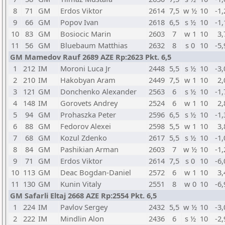
8
71
GM
Erdos Viktor
2614
7,5
w ½
10
-1,
9
66
GM
Popov Ivan
2618
6,5
s ½
10
-1,
10
83
GM
Bosiocic Marin
2603
7
w 1
10
3,
11
56
GM
Bluebaum Matthias
2632
8
s 0
10
-5,
GM Mamedov Rauf 2689 AZE Rp:2623 Pkt. 6,5
1
212
IM
Moroni Luca Jr
2448
5,5
s ½
10
-3,
2
210
IM
Hakobyan Aram
2449
7,5
w 1
10
2,
3
121
GM
Donchenko Alexander
2563
6
s ½
10
-1,
4
148
IM
Gorovets Andrey
2524
6
w 1
10
2,
5
94
GM
Prohaszka Peter
2596
6,5
s ½
10
-1,
6
88
GM
Fedorov Alexei
2598
5,5
w 1
10
3,
7
68
GM
Kozul Zdenko
2617
5,5
s ½
10
-1,
8
84
GM
Pashikian Arman
2603
7
w ½
10
-1,
9
71
GM
Erdos Viktor
2614
7,5
s 0
10
-6,
10
113
GM
Deac Bogdan-Daniel
2572
6
w 1
10
3,
11
130
GM
Kunin Vitaly
2551
8
w 0
10
-6,
GM Safarli Eltaj 2668 AZE Rp:2554 Pkt. 6,5
1
224
IM
Pavlov Sergey
2432
5,5
w ½
10
-3,
2
222
IM
Mindlin Alon
2436
6
s ½
10
-2,