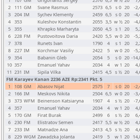
1
107
GM
Grigoriants Sergey
2576
6,5
w ½
20
7,
2
111
GM
Svane Rasmus
2573
6,5
s 0
20
-2,
3
204
IM
Sychev Klementy
2459
6,5
s 0
20
-4,
4
353
Kuleshov Konstantin
2055
3,5
w ½
20
-4,
5
355
Khrapko Marharyta
2050
4,5
s 1
20
5,
6
228
FM
Pustovoitova Daria
2420
5,5
w 0
20
-5,
7
378
Runets Ivan
1790
4
s 1
20
2,
8
227
IM
Korchmar Vasiliy
2422
5
w 0
20
-5,
9
354
Babanin Gleb
2054
5
s 0
20
-14,
10
357
Emanuel Yahav
2034
4
w 1
20
4,
11
231
IM
Sipila Vilka
2415
4,5
s ½
20
4,
FM Karayev Kanan 2236 AZE Rp:2341 Pkt. 5
1
108
GM
Abasov Nijat
2575
7
s 0
20
-2,
2
166
IM
Meskovs Nikita
2504
6,5
w 0
20
-3,
3
373
WFM
Beinenson Katsiaryna
1907
4
s ½
20
-7,
4
357
Emanuel Yahav
2034
4
w 1
20
4,
5
170
GM
Firat Burak
2499
6
s ½
20
6,
6
230
FM
Elistratov Semen
2417
5,5
w ½
20
4,
7
233
IM
Matnadze Ana
2413
4,5
s ½
20
4,
8
229
WGM
Zawadzka Jolanta
2419
5
w 1
20
14,