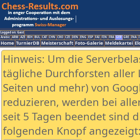
Logged on: Gast
Arabic
ARM
AZE
BIH
BUL
CAT
CHN
CRO
CZE
DEN
ENG
ESP
FAI
FIN
FRA
GER
GRE
INA
I
Home
TurnierDB
Meisterschaft
Foto-Galerie
Meldekartei
El
Hinweis: Um die Serverbela
tägliche Durchforsten aller 
Seiten und mehr) von Goog
reduzieren, werden bei alle
seit 5 Tagen beendet sind d
folgenden Knopf angezeigt